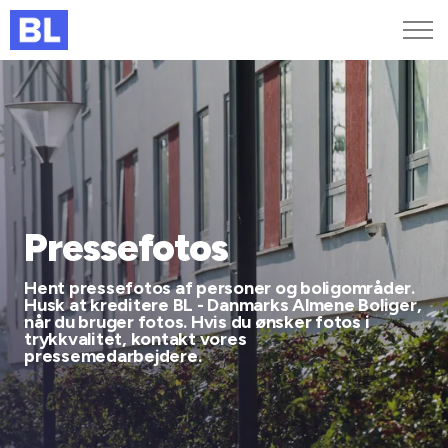
Genveje
Find medarbejder
Kurser og arrangementer
Jobportalen
MitBL
Pressefotos
Hent pressefotos af personer og boligområder.
Husk at kreditere BL - Danmarks Almene Boliger,
når du bruger fotos. Hvis du ønsker fotos i
trykkvalitet, kontakt vores
pressemedarbejdere.