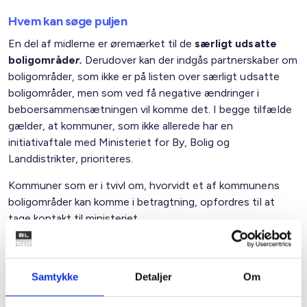
Hvem kan søge puljen
En del af midlerne er øremærket til de
særligt udsatte
boligområde
r.
Derudover kan der indgås partnerskaber om
boligområder, som ikke er på listen over særligt udsatte
boligområder, men som ved få negative ændringer i
beboersammensætningen vil komme det. I begge tilfælde
gælder, at kommuner, som ikke allerede har en
initiativaftale med Ministeriet for By, Bolig og
Landdistrikter, prioriteres.
Kommuner som er i tvivl om, hvorvidt et af kommunens
boligområder kan komme i betragtning, opfordres til at
tage kontakt til ministeriet.
Ca. 5 mio. kr. af puljen er afsat til at gennemføre et forsøg
med de eksisterende udlejningsredskaber i boligområder
Samtykke
Detaljer
Om
med udlejningsvanskeligheder.
Det er en forudsætning for, at der kan ydes støtte til