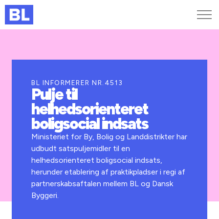
Genveje
Find medarbejder
Kurser og arrangementer
BL INFORMERER NR.4513
Pulje til
Jobportalen
helhedsorienteret
MitBL
boligsocial indsats
Ministeriet for By, Bolig og Landdistrikter har
udbudt satspuljemidler til en
helhedsorienteret boligsocial indsats,
herunder etablering af praktikpladser i regi af
partnerskabsaftalen mellem BL og Dansk
Byggeri.