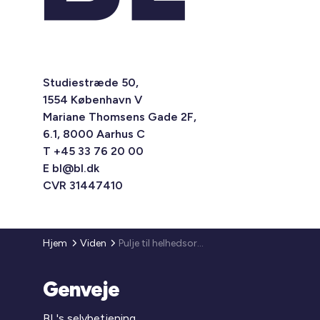
Studiestræde 50,
1554 København V
Mariane Thomsens Gade 2F,
6.1, 8000 Aarhus C
T +45 33 76 20 00
E
bl@bl.dk
CVR 31447410
Hjem
Viden
Pulje til helhedsorienteret boligsocial indsats
Genveje
BL's selvbetjening