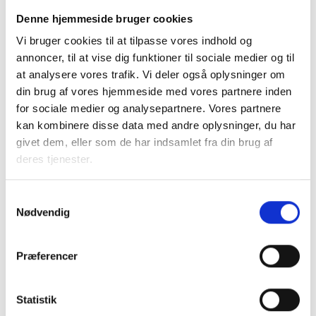
konkrete indsatser, at der indgås en partnerskabsaftale
Denne hjemmeside bruger cookies
med Ministeriet for By, Bolig og Landdistrikter, kommunen
Vi bruger cookies til at tilpasse vores indhold og
og boligorganisationen om en helhedsorienteret indsats i
annoncer, til at vise dig funktioner til sociale medier og til
det udsatte boligområde. Der er udarbejdet en vejledning,
at analysere vores trafik. Vi deler også oplysninger om
ansøgningsskemaer og en skabelon for partnerskabet.
din brug af vores hjemmeside med vores partnere inden
for sociale medier og analysepartnere. Vores partnere
Ansøgning og udkast til partnerskabsaftale sendes til
kan kombinere disse data med andre oplysninger, du har
puljer@mbbl.dk
.
givet dem, eller som de har indsamlet fra din brug af
deres tjenester.
Ansøgningsfristen er 1. november 2013.
Samtykkevalg
Det kan endvidere oplyses, at der i Ministeriet for By, Bolig
Nødvendig
og Landdistrikter arbejdes på at få etableret en
uddannelsespulje. Alle boligorganisationer vil kunne ansøge
Præferencer
om midler til at opkvalificere medarbejdere til at
igangsætte og gennemføre en praktikpladsindsats for
unge i forbindelse med en byggesag.
Statistik