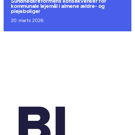
Sundhedsreformens konsekvenser for
kommunale lejemål i almene ældre- og
plejeboliger
20. marts 2026