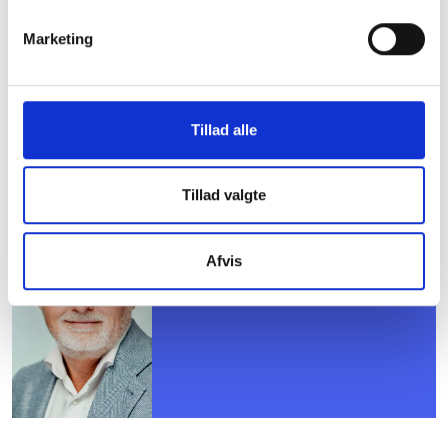
Med venlig hilsen
Marketing
Bent Madsen / Rikke Lønne
Tillad alle
Kontakt
Tillad valgte
Bent Madsen
Adm. direktør
Afvis
Tlf: 28 88 18 77
Mail: bma@bl.dk