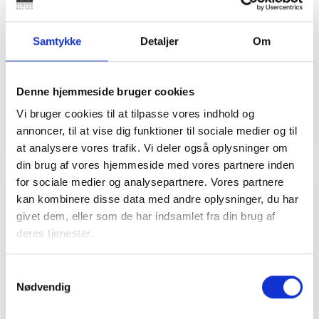
Bent Madsen
Adm. direktør
Tlf: 28 88 18 77
Samtykke
Detaljer
Om
Mail: bma@bl.dk
Denne hjemmeside bruger cookies
Vi bruger cookies til at tilpasse vores indhold og
annoncer, til at vise dig funktioner til sociale medier og til
at analysere vores trafik. Vi deler også oplysninger om
din brug af vores hjemmeside med vores partnere inden
for sociale medier og analysepartnere. Vores partnere
kan kombinere disse data med andre oplysninger, du har
Relateret indhold
Viden
givet dem, eller som de har indsamlet fra din brug af
deres tjenester.
BL INFORMERER
Samtykkevalg
Udskydelse af offentliggørelse af årets
Nødvendig
ghettoliste
20. november 2020