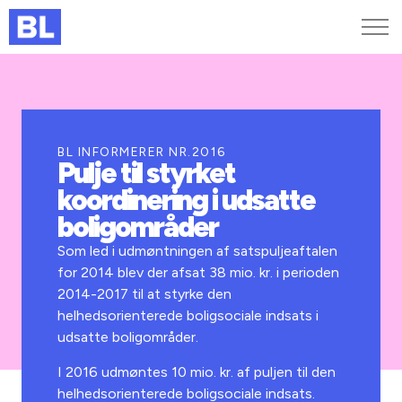
Genveje
Find medarbejder
Kurser og arrangementer
BL INFORMERER NR.2016
Pulje til styrket
Jobportalen
koordinering i udsatte
MitBL
boligområder
Som led i udmøntningen af satspuljeaftalen
for 2014 blev der afsat 38 mio. kr. i perioden
2014-2017 til at styrke den
helhedsorienterede boligsociale indsats i
udsatte boligområder.
I 2016 udmøntes 10 mio. kr. af puljen til den
helhedsorienterede boligsociale indsats.