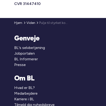
CVR 31447410
Hjem
Viden
Pulje til styrket koordinering i udsatte boligområder
Genveje
BL's selvbetjening
Jobportalen
BL Informerer
Presse
Om BL
Hvad er BL?
Medarbejdere
Karriere i BL
Tilmeld dig nyhedsbreve