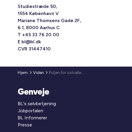
Studiestræde 50,
1554 København V
Mariane Thomsens Gade 2F,
6.1, 8000 Aarhus C
T +45 33 76 20 00
E
bl@bl.dk
CVR 31447410
Hjem
Viden
Puljen for solceller på etageboligbygninger åbner 30. september 2025
Genveje
BL's selvbetjening
Jobportalen
BL Informerer
Presse