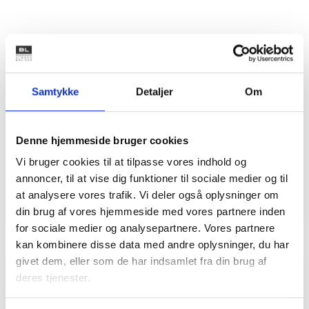
Kontakt
Mette Nørgaard
Samtykke
Detaljer
Om
Larsen
Juridisk konsulent
Tlf: 53 73 15 59
Denne hjemmeside bruger cookies
Mail: mel@bl.dk
Vi bruger cookies til at tilpasse vores indhold og
annoncer, til at vise dig funktioner til sociale medier og til
at analysere vores trafik. Vi deler også oplysninger om
din brug af vores hjemmeside med vores partnere inden
for sociale medier og analysepartnere. Vores partnere
kan kombinere disse data med andre oplysninger, du har
givet dem, eller som de har indsamlet fra din brug af
deres tjenester.
Relateret indhold
Viden