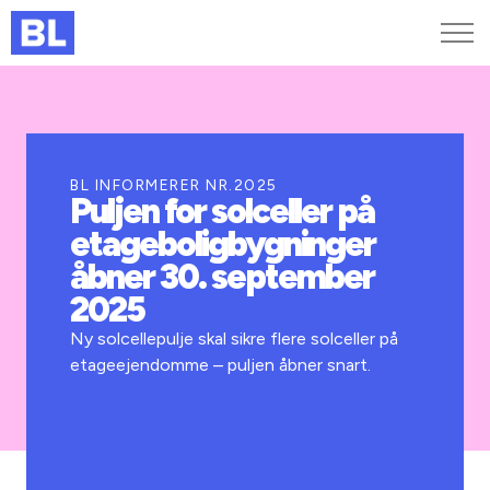
Genveje
Find medarbejder
Kurser og arrangementer
BL INFORMERER NR.2025
Puljen for solceller på
Jobportalen
etageboligbygninger
MitBL
åbner 30. september
2025
Ny solcellepulje skal sikre flere solceller på
etageejendomme – puljen åbner snart.