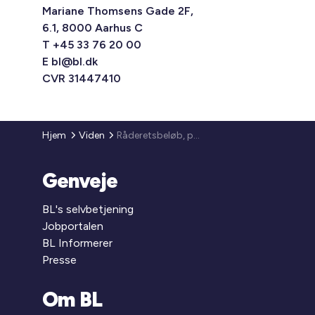
Mariane Thomsens Gade 2F,
6.1, 8000 Aarhus C
T +45 33 76 20 00
E
bl@bl.dk
CVR 31447410
Hjem
Viden
Råderetsbeløb, påkravsgebyr, beboerklagenævnsgebyr - regulering af satserne (2006)
Genveje
BL's selvbetjening
Jobportalen
BL Informerer
Presse
Om BL