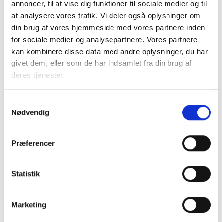
Nye krav om fjernaflæste målere – alle
annoncer, til at vise dig funktioner til sociale medier og til
ejendomme skal være klar senest 1. januar
at analysere vores trafik. Vi deler også oplysninger om
2027
din brug af vores hjemmeside med vores partnere inden
08. juni 2026
for sociale medier og analysepartnere. Vores partnere
kan kombinere disse data med andre oplysninger, du har
givet dem, eller som de har indsamlet fra din brug af
BL INFORMERER
deres tjenester.
Ansvar for nødforsyning i plejeboliger ved
forsyningssvigt
Samtykkevalg
08. juni 2026
Nødvendig
BL INFORMERER
Præferencer
Sundhedsreformens konsekvenser for
kommunale lejemål i almene ældre- og
plejeboliger
Statistik
20. marts 2026
Marketing