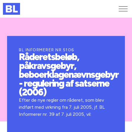
Genveje
Find medarbejder
Kurser og arrangementer
BL INFORMERER NR.5106
Råderetsbeløb,
Jobportalen
påkravsgebyr,
MitBL
beboerklagenævnsgebyr
- regulering af satserne
(2006)
Efter de nye regler om råderet, som blev
indført med virkning fra 7. juli 2005, jf. BL
Informerer nr. 39 af 7. juli 2005, vil: