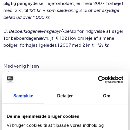
pligtig pengeydelse i lejeforholdet, er i hele 2007 forhøjet
med 2 kr. til
121 kr.
+
som sædvanlig 2 % af det skyldige
beløb ud over 1.000 kr.
C.
Beboerklagenævnsgebyr/-beløb
for indgivelse af sager
for beboerklagenævn, jf. § 102 i lov om leje af almene
boliger, forhøjes ligeledes i 2007 med 2 kr. til
121 kr.
Med venlig hilsen
p.f.v.
Gert Nielsen / Keld Adsbøl
Samtykke
Detaljer
Om
Relateret indhold
Viden
Denne hjemmeside bruger cookies
BL INFORMERER
Vi bruger cookies til at tilpasse vores indhold og