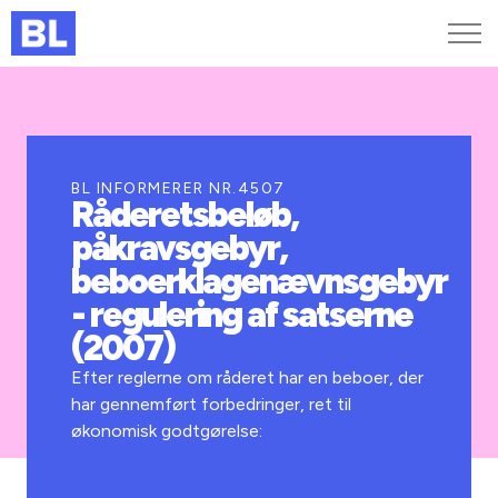
Genveje
Find medarbejder
Kurser og arrangementer
BL INFORMERER NR.4507
Råderetsbeløb,
Jobportalen
påkravsgebyr,
MitBL
beboerklagenævnsgebyr
- regulering af satserne
(2007)
Efter reglerne om råderet har en beboer, der
har gennemført forbedringer, ret til
økonomisk godtgørelse: