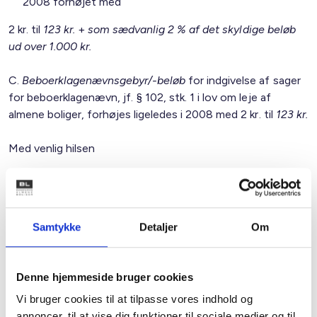
2008 forhøjet med
2 kr. til
123 kr.
+
som sædvanlig 2 % af det skyldige beløb
ud over 1.000 kr.
C.
Beboerklagenævnsgebyr/-beløb
for indgivelse af sager
for beboerklagenævn, jf. § 102, stk. 1 i lov om leje af
almene boliger, forhøjes ligeledes i 2008 med 2 kr. til
123 kr.
Med venlig hilsen
Gert Nielsen / Keld Adsbøl
Samtykke
Detaljer
Om
Relateret indhold
Viden
Denne hjemmeside bruger cookies
BL INFORMERER
Vi bruger cookies til at tilpasse vores indhold og
Nye krav om fjernaflæste målere – alle
annoncer, til at vise dig funktioner til sociale medier og til