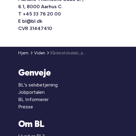
6.1, 8000 Aarhus C
T +45 33 76 20 00
E
bl@bl.dk
CVR 31447410
Hjem
Viden
Råderetsbeløb, påkravsgebyr, beboerklagenævnsgebyr - regulering af satserne (2007)
Genveje
BL's selvbetjening
Jobportalen
BL Informerer
Presse
Om BL