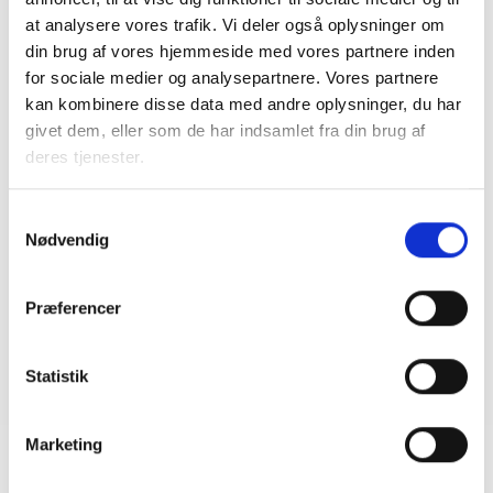
ejendomme skal være klar senest 1. januar
2027
at analysere vores trafik. Vi deler også oplysninger om
din brug af vores hjemmeside med vores partnere inden
08. juni 2026
for sociale medier og analysepartnere. Vores partnere
kan kombinere disse data med andre oplysninger, du har
BL INFORMERER
givet dem, eller som de har indsamlet fra din brug af
Ansvar for nødforsyning i plejeboliger ved
deres tjenester.
forsyningssvigt
08. juni 2026
Samtykkevalg
Nødvendig
BL INFORMERER
Præferencer
Sundhedsreformens konsekvenser for
kommunale lejemål i almene ældre- og
plejeboliger
Statistik
20. marts 2026
Marketing