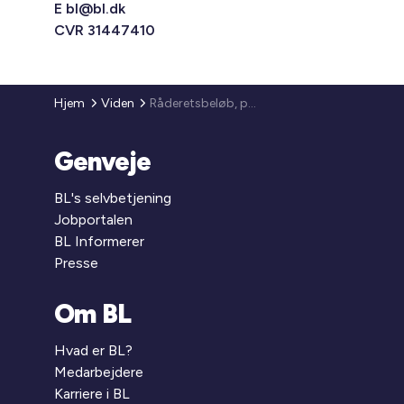
E
bl@bl.dk
CVR 31447410
Hjem
Viden
Råderetsbeløb, påkravsgebyr, beboerklagenævnsgebyr - regulering af satserne (2008)
Genveje
BL's selvbetjening
Jobportalen
BL Informerer
Presse
Om BL
Hvad er BL?
Medarbejdere
Karriere i BL