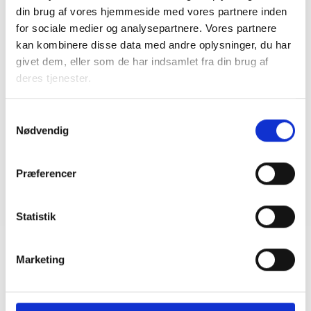
din brug af vores hjemmeside med vores partnere inden
for sociale medier og analysepartnere. Vores partnere
BL INFORMERER
kan kombinere disse data med andre oplysninger, du har
Ansvar for nødforsyning i plejeboliger ved
givet dem, eller som de har indsamlet fra din brug af
forsyningssvigt
deres tjenester.
08. juni 2026
Samtykkevalg
Nødvendig
BL INFORMERER
Sundhedsreformens konsekvenser for
kommunale lejemål i almene ældre- og
Præferencer
plejeboliger
20. marts 2026
Statistik
Marketing