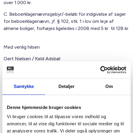
over 1.000 kr.
C. Beboerklagenævnsgebyr/-beløb for indgivelse af sager
for beboerklagenævn, jf. § 102, stk. 1 i lov om leje af
almene boliger, forhøjes ligeledes i 2008 med 5 kr. til 128 kr.
Med venlig hilsen
Gert Nielsen / Keld Adsbøl
Relateret indhold
Viden
Samtykke
Detaljer
Om
BL INFORMERER
Denne hjemmeside bruger cookies
Nye krav om fjernaflæste målere – alle
ejendomme skal være klar senest 1. januar
Vi bruger cookies til at tilpasse vores indhold og
2027
annoncer, til at vise dig funktioner til sociale medier og til
08. juni 2026
at analysere vores trafik. Vi deler også oplysninger om