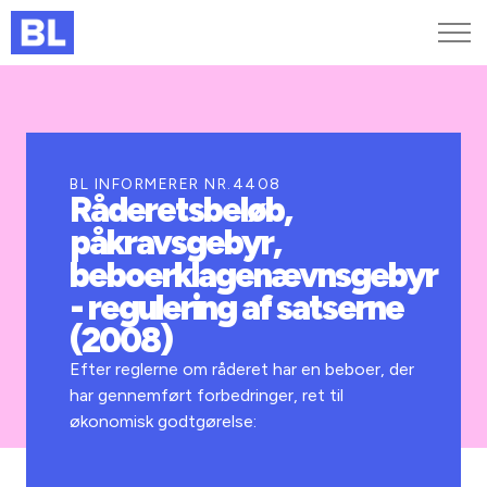
Genveje
Find medarbejder
Kurser og arrangementer
BL INFORMERER NR.4408
Råderetsbeløb,
Jobportalen
påkravsgebyr,
MitBL
beboerklagenævnsgebyr
- regulering af satserne
(2008)
Efter reglerne om råderet har en beboer, der
har gennemført forbedringer, ret til
økonomisk godtgørelse: