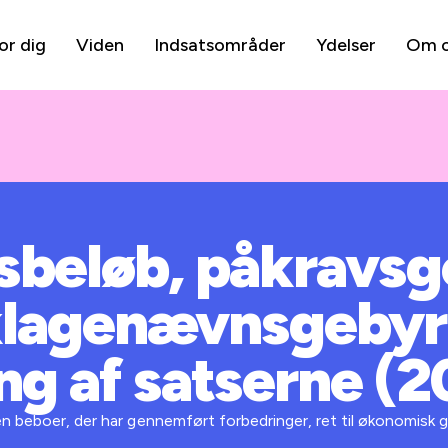
or dig
Viden
Indsatsområder
Ydelser
Om 
sbeløb, påkravsg
lagenævnsgebyr
ng af satserne (
en beboer, der har gennemført forbedringer, ret til økonomisk 