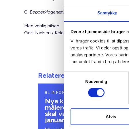
C.
Beboerklagenævnsgebyr/-beløb
for indgivelse a
Samtykke
Med venlig hilsen
Denne hjemmeside bruger c
Gert Nielsen / Keld Adsbøl
Vi bruger cookies til at tilpas
vores trafik. Vi deler også 
analysepartnere. Vores partn
indsamlet fra din brug af dere
Relateret indhold
Samtykkevalg
Nødvendig
BL INFORMERER
Nye krav om fjernaflæste
målere – alle ejendomme
skal være klar senest 1.
Afvis
januar 2027