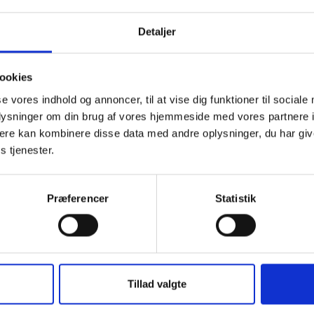
f sager for beboerklagenævn, jf. § 102, stk. 1 i lov om leje af al
Detaljer
ookies
se vores indhold og annoncer, til at vise dig funktioner til sociale
oplysninger om din brug af vores hjemmeside med vores partnere 
ere kan kombinere disse data med andre oplysninger, du har giv
s tjenester.
Præferencer
Statistik
BL INFORMERER
BL
Ansvar for nødforsyning i
S
plejeboliger ved
k
forsyningssvigt
k
Tillad valgte
æ