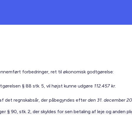
ennemført forbedringer, ret til økonomisk godtgørelse:
gørelsen § 88 stk. 5, vil højst kunne udgøre
112.457 kr.
 af det regnskabsår, der påbegyndes efter
den 31. december 20
ger § 90, stk. 2, der skyldes for sen betaling af leje og anden pl
9.