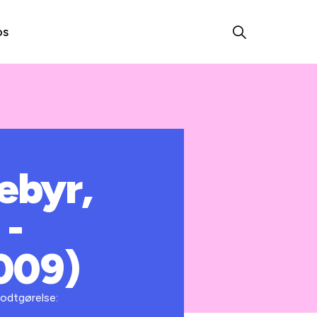
os
ebyr,
 -
2009)
godtgørelse: