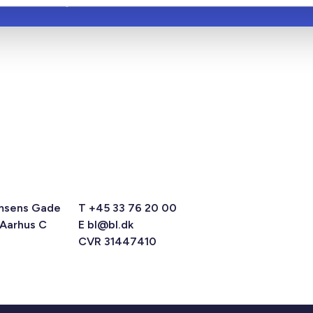
08. juni 2026
20
msens Gade
T +45 33 76 20 00
 Aarhus C
E
bl@bl.dk
CVR 31447410