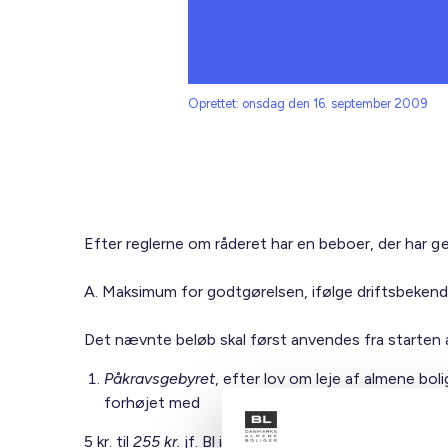
Oprettet: onsdag den 16. september 2009
Efter reglerne om råderet har en beboer, der har g
A. Maksimum for godtgørelsen, ifølge driftsbekendt
Det nævnte beløb skal først anvendes fra starten
Påkravsgebyret
, efter lov om leje af almene boli
forhøjet med
5 kr. til
255 kr.
jf. Bl informerer nr. 15 af 23. april 200