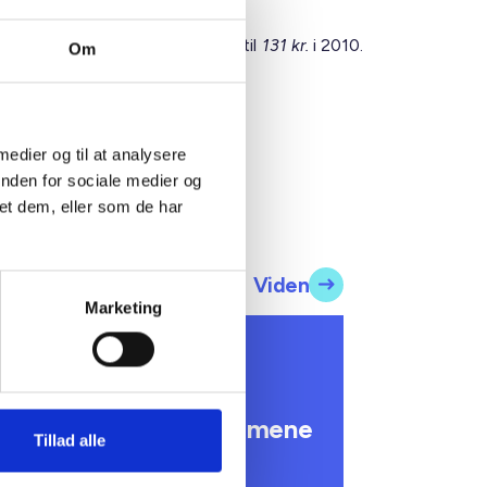
mene boliger, forhøjes med 3 kr. til
131 kr.
i 2010.
Om
 medier og til at analysere
inden for sociale medier og
et dem, eller som de har
Viden
Marketing
 INFORMERER
undhedsreformens
onsekvenser for
ommunale lejemål i almene
Tillad alle
ldre- og plejeboliger