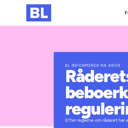
F
BL INFORMERER NR.4809
Råderet
beboerk
reguleri
Efter reglerne om råderet har 