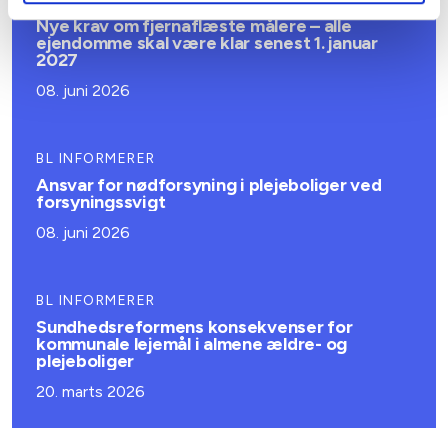
Nye krav om fjernaflæste målere – alle
ejendomme skal være klar senest 1. januar
2027
08. juni 2026
BL INFORMERER
Ansvar for nødforsyning i plejeboliger ved
forsyningssvigt
08. juni 2026
BL INFORMERER
Sundhedsreformens konsekvenser for
kommunale lejemål i almene ældre- og
plejeboliger
20. marts 2026