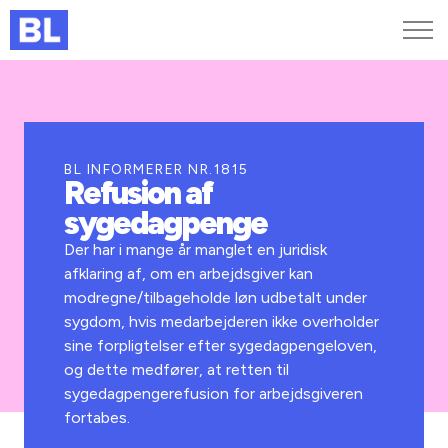
Genveje
Find medarbejder
Kurser og arrangementer
BL INFORMERER NR.1815
Refusion af
Jobportalen
sygedagpenge
MitBL
Der har i mange år manglet en juridisk
afklaring af, om en arbejdsgiver kan
modregne/tilbageholde løn udbetalt under
sygdom, hvis medarbejderen ikke overholder
sine forpligtelser efter sygedagpengeloven,
og dette medfører, at retten til
sygedagpengerefusion for arbejdsgiveren
fortabes.