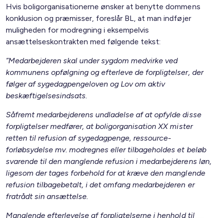
Hvis boligorganisationerne ønsker at benytte dommens
konklusion og præmisser, foreslår BL, at man indføjer
muligheden for modregning i eksempelvis
ansættelseskontrakten med følgende tekst:
”Medarbejderen skal under sygdom medvirke ved
kommunens opfølgning og efterleve de forpligtelser, der
følger af sygedagpengeloven og Lov om aktiv
beskæftigelsesindsats.
Såfremt medarbejderens undladelse af at opfylde disse
forpligtelser medfører, at boligorganisation XX mister
retten til refusion af sygedagpenge, ressource-
forløbsydelse mv. modregnes eller tilbageholdes et beløb
svarende til den manglende refusion i medarbejderens løn,
ligesom der tages forbehold for at kræve den manglende
refusion tilbagebetalt, i det omfang medarbejderen er
fratrådt sin ansættelse.
Manglende efterlevelse af forpligtelserne i henhold til