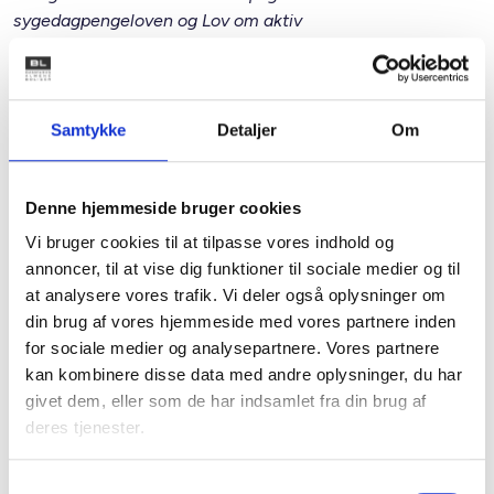
sygedagpengeloven og Lov om aktiv
beskæftigelsesindsats betragtes endvidere som en grov
misligholdelse af ansættelsesforholdet og kan medføre
ophævelse af dette”.
Samtykke
Detaljer
Om
For allerede ansatte medarbejdere kan præciseringen ske i
Denne hjemmeside bruger cookies
et tillæg til ansættelseskontrakten. BL vurderer, at
ovennævnte ikke skal varsles, da ændringen blot er en
Vi bruger cookies til at tilpasse vores indhold og
præcisering af det, der allerede følger af det eksisterende
annoncer, til at vise dig funktioner til sociale medier og til
ansættelsesforhold og blot har til formål at gøre
at analysere vores trafik. Vi deler også oplysninger om
medarbejderen opmærksom på dette.
din brug af vores hjemmeside med vores partnere inden
for sociale medier og analysepartnere. Vores partnere
Såfremt den enkelte boligorganisation har en
kan kombinere disse data med andre oplysninger, du har
personalehåndbog, et sygeregulativ/sygepolitik m.m.,
givet dem, eller som de har indsamlet fra din brug af
anbefales det, at oplysningen om modregningsadgangen
deres tjenester.
tillige indarbejdes i disse dokumenter. Hvis der fremsendes
(standard)-breve til medarbejderne i forbindelse
Samtykkevalg
medsygemelding, og dette gør sig selvsagt særligt