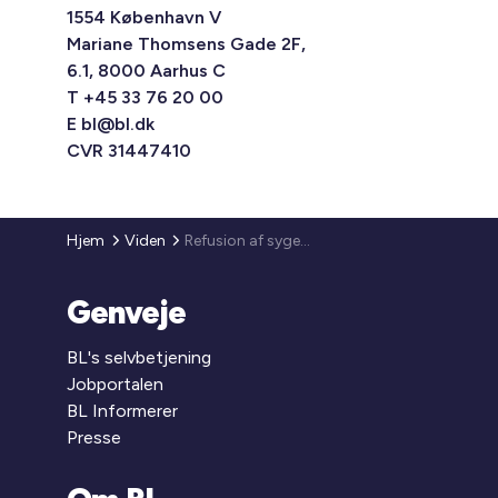
1554 København V
Mariane Thomsens Gade 2F,
6.1, 8000 Aarhus C
T +45 33 76 20 00
E
bl@bl.dk
CVR 31447410
Hjem
Viden
Refusion af sygedagpenge
Genveje
BL's selvbetjening
Jobportalen
BL Informerer
Presse