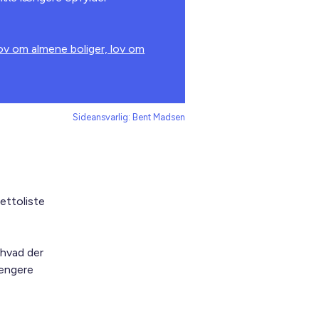
ov om almene boliger, lov om
Sideansvarlig: Bent Madsen
ettoliste
 hvad der
længere