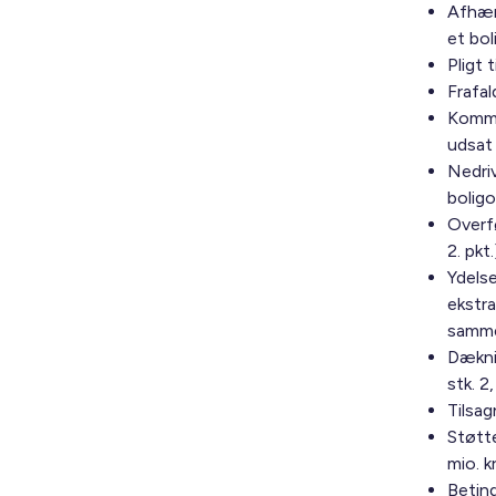
Afhænd
et bol
Pligt 
Frafal
Kommun
udsat 
Nedriv
boligo
Overfø
2. pkt.
Ydelse
ekstr
sammen
Dækni
stk. 2,
Tilsag
Støtte
mio. kr
Beting