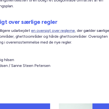
ingsventelisten til en bolig i et boligområde omfattet af en
ingsplan.
igt over særlige regler
idligere udarbejdet
en oversigt over reglerne
, der gælder særlige
områder, ghettoområder og hårde ghettoområder. Oversigten 
ng i overensstemmelse med de nye regler.
ig hilsen
sen / Sanne Steen Petersen