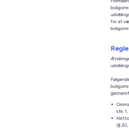
Formålet 
boligomr
udviklin
for at v
boligomr
Regle
Ændringe
udviklin
Følgende
boligområ
gennemf
Ommær
stk. 1,
Netto
(§ 20,