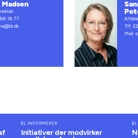
t Madsen
San
Pet
rektør
 88 18 77
Afdel
bma@bl.dk
Tlf: 2
Mail: 
BL INFORMERER
BL
af
Initiativer der modvirker
N