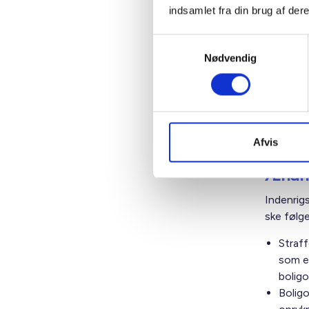
1, nr. 
indsamlet fra din brug af dere
Pligt 
Samtykkevalg
Følgende
Nødvendig
udvikling
Ingen 
omfatt
boligo
Afvis
Ændri
Indenrigs
ske følg
Straff
som e
boligo
Boligo