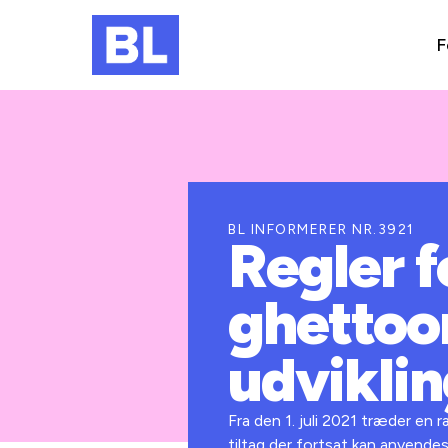
F
BL INFORMERER NR.3921
Regler f
ghettoo
udvikli
Fra den 1. juli 2021 træder en r
tiltag der fortsat kan anvende