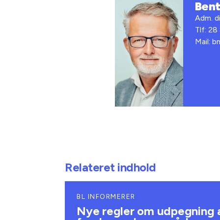
Ben
Adm. di
Tlf: 28
Mail: 
Relateret indhold
BL INFORMERER
Nye regler om udpegning 