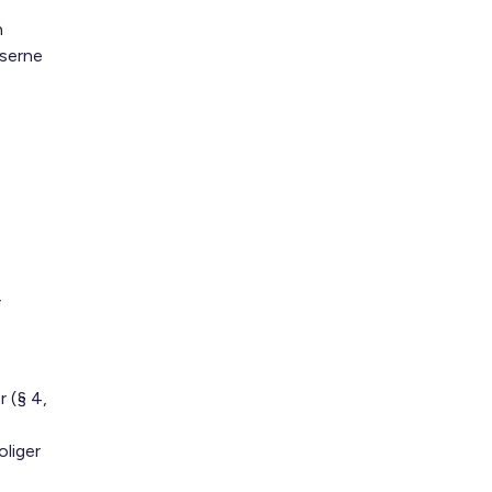
n
lserne
.
r
 (§ 4,
liger