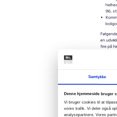
helhe
96, st
Kommu
boligo
Følgende
en udvikl
fire på 
boligomr
Afvis
uddann
afdeli
Samtykke
Forbu
59, st
Denne hjemmeside bruger c
Følgende
Vi bruger cookies til at tilpas
omfattet 
vores trafik. Vi deler også 
Opsige
analysepartnere. Vores partn