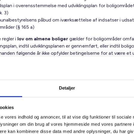
dsplan i overensstemmelse med udviklingsplan for boligområdet
k. 3)
nalbestyrelsens påbud om iværksættelse af indsatser i udsa
mråder (§ 165 a)
 regler i
lov om almene boliger
gælder for boligområder omfa
ingsplan, indtil udviklingsplanen er gennemført, eller indtil bolig
hinanden følgende år ikke opfylder betingelserne for at være et
åde eller hårdt ghettoområde:
ning af boligsøgende, der modtager integrationsydelse,
elseshjælp eller kontanthjælp, og som ikke allerede har en boli
ngen (§ 51 c)
Detaljer
d mod kommunal anvisning af visse boligsøgende i boligområde
k. 6 og 7)
ookies
 regler i
lov om leje af almene boliger
gælder for boligområd
se vores indhold og annoncer, til at vise dig funktioner til sociale
af en udviklingsplan, indtil udviklingsplanen er gennemført:
oplysninger om din brug af vores hjemmeside med vores partnere 
lse af lejeaftaler for boliger omfattet af en udviklingsplan (§ 85
ere kan kombinere disse data med andre oplysninger, du har giv