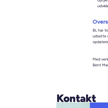
oprykn
udvikl
Overs
BL har t
udsatte 
opdateri
Med venl
Bent Mad
Kontakt