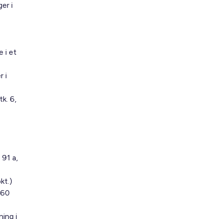
er i
 i et
 i
k. 6,
 91 a,
kt.)
 60
ning i