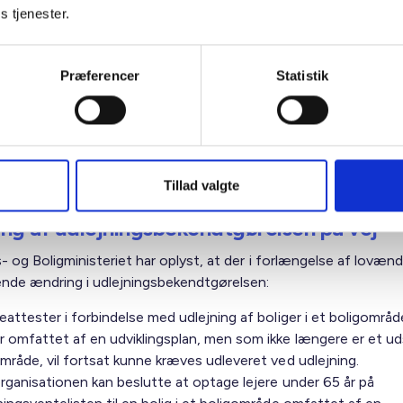
2)
s tjenester.
til genhusning af beboere (§ 86, stk. 1, 3. pkt.)
 regler i
lov om leje
gælder for boligområder omfattet af en
Præferencer
Statistik
splan, indtil udviklingsplanen er gennemført:
tilbudspligt til lejere ved salg af almene boliger i boligområder
et af en udviklingsplan. Tilbudspligten gælder først igen, når
mrådet har gennemført udviklingsplanen (§ 100, stk. 4, 2. pkt.)
Tillad valgte
ng af udlejningsbekendtgørelsen på vej
- og Boligministeriet har oplyst, at der i forlængelse af lovændr
ende ændring i udlejningsbekendtgørelsen:
eattester i forbindelse med udlejning af boliger i et boligområd
r omfattet af en udviklingsplan, men som ikke længere er et ud
mråde, vil fortsat kunne kræves udleveret ved udlejning.
rganisationen kan beslutte at optage lejere under 65 år på