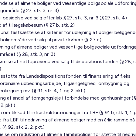
else af almene boliger ved væsentlige boligsociale udfordring
igområde (§ 27, stk. 3, nr. 3)
til opsigelse ved salg efter lab § 27, stk. 3, nr. 3 (§ 27, stk. 4)
d af tillægskøbesum (§ 27 b, stk. 2)
al fastsættelse af kriterier for udlejning af boliger beliggende
boligområde ved salg til private købere (§ 27 c)
ning af almene boliger ved væsentlige boligsociale udfordringer
mrådet (§ 28, stk. 3, nr. 3)
relse af nettoprovenu ved salg til dispositionsfonden (§ 28, st
)
sstøtte fra Landsdispositionsfonden til finansiering af f.eks.
aordinære udbedringsarbejde, tilgængelighed, ombygning og
lægning mv. (§ 91, stk. 4, 1. og 2. pkt.)
ng af andel af tomgangsleje i forbindelse med genhusninger (§
 2. pkt.)
n om tilskud til infrastrukturændringer fra LBF (§ 91 b, stk. 1, 1. p
 fra LBF til nedrivning af almene boliger med en årlig ramme på
. (§ 92, stk. 2, 2. pkt.)
else om reduktion af almene familieboliger for støtte til nedriv