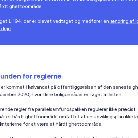
hårdt ghettoområde.
aget L 194, der er blevet vedtaget og medfører en
ændring af l
m leje
.
unden for reglerne
 er kommet i kølvandet på offentliggørelsen af den seneste gh
cember 2020, hvor flere boligområder er røget af listen.
ende regler fra parallelsamfundspakken regulerer ikke præcist,
når et hårdt ghettoområde omfattet af en udviklingsplan ikke 
 kriterierne for at være et hårdt ghettoområde.