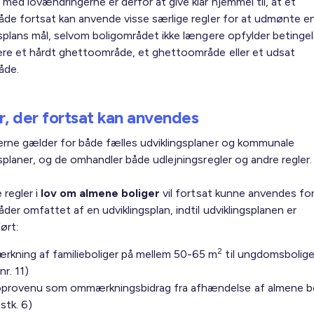
med lovændringerne er derfor at give klar hjemmel til, at et
åde fortsat kan anvende visse særlige regler for at udmønte e
gsplans mål, selvom boligområdet ikke længere opfylder betinge
ære et hårdt ghettoområde, et ghettoområde eller et udsat
åde.
r, der fortsat kan anvendes
rne gælder for både fælles udviklingsplaner og kommunale
gsplaner, og de omhandler både udlejningsregler og andre regler
 regler i
lov om almene boliger
vil fortsat kunne anvendes fo
der omfattet af en udviklingsplan, indtil udviklingsplanen er
ørt:
2
kning af familieboliger på mellem 50-65 m
til ungdomsboliger
 nr. 11)
provenu som ommærkningsbidrag fra afhændelse af almene bo
 stk. 6)