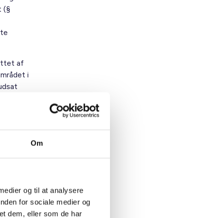
 (§
tte
ttet af
området i
 udsat
g i
Om
t (§
er
 medier og til at analysere
inden for sociale medier og
, stk.
et dem, eller som de har