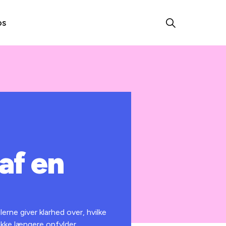
os
af en
erne giver klarhed over, hvilke
 ikke længere opfylder