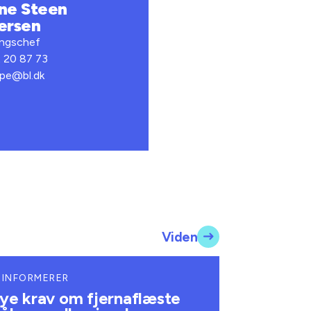
ne Steen
ersen
ingschef
2 20 87 73
spe@bl.dk
Viden
 INFORMERER
ye krav om fjernaflæste