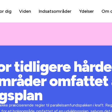
or dig
Viden
Indsatsområder
Ydelser
Om 
or tidligere hårde
mråder omfattet 
ngsplan
ække præciserende regler til parallelsamfundspakken i kraft. Regl
s for et boligområde omfattet af en udviklingsplan, selvom det