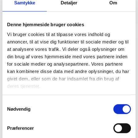
Samtykke
Detaljer
Om
Denne hjemmeside bruger cookies
Vi bruger cookies til at tilpasse vores indhold og
annoncer, til at vise dig funktioner til sociale medier og til
at analysere vores trafik. Vi deler også oplysninger om
Relateret indhold
Viden
din brug af vores hjemmeside med vores partnere inden
for sociale medier og analysepartnere. Vores partnere
BL INFORMERER
kan kombinere disse data med andre oplysninger, du har
Nye krav om fjernaflæste målere – alle
givet dem, eller som de har indsamlet fra din brug af
ejendomme skal være klar senest 1. januar
deres tjenester.
2027
08. juni 2026
Samtykkevalg
Nødvendig
BL INFORMERER
Ansvar for nødforsyning i plejeboliger ved
Præferencer
forsyningssvigt