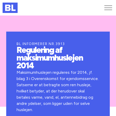
Genveje
Find medarbejder
Kurser og arrangementer
BL INFORMERER NR.3913
Regulering af
Jobportalen
maksimumhuslejen
MitBL
2014
Maksimumhuslejen reguleres for 2014, jf.
bilag 3 i Overenskomst for ejendomsservice.
Satserne er at betragte som ren husleje,
hvilket betyder, at der herudover skal
betales varme, vand, el, antennebidrag og
andre ydelser, som ligger uden for selve
huslejen.