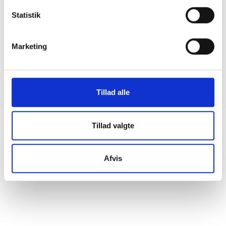
08. juni 2026
Statistik
BL INFORMERER
Marketing
Sundhedsreformens konsekvenser for
kommunale lejemål i almene ældre- og
plejeboliger
20. marts 2026
Tillad alle
Tillad valgte
Afvis