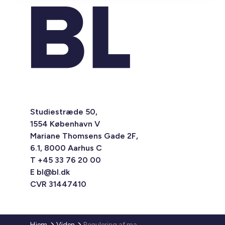
Studiestræde 50,
1554 København V
Mariane Thomsens Gade 2F,
6.1, 8000 Aarhus C
T +45 33 76 20 00
E
bl@bl.dk
CVR 31447410
Hjem
Viden
Regulering af maksimumhuslejen 2014