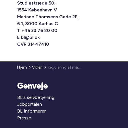
Studiestræde 50,
1554 København V
Mariane Thomsens Gade 2F,
6.1, 8000 Aarhus C
T +45 33 76 20 00
E
bl@bl.dk
CVR 31447410
Hjem
Viden
Regulering af maksimumhuslejen 2020
Genveje
BL's selvbetjening
Jobportalen
BL Informerer
Presse