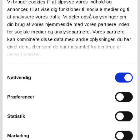
Vi bruger cookies til at tilpasse vores indhold og
Relateret indhold
Viden
annoncer, til at vise dig funktioner til sociale medier og til
at analysere vores trafik. Vi deler også oplysninger om
BL INFORMERER
din brug af vores hjemmeside med vores partnere inden
Ny bekendtgørelse om udlejning af almene
for sociale medier og analysepartnere. Vores partnere
boliger
kan kombinere disse data med andre oplysninger, du har
11. september 2024
givet dem, eller som de har indsamlet fra din brug af
deres tjenester.
BL INFORMERER
Samtykkevalg
Ny vejledning om udlejning af almene boliger
Nødvendig
19. august 2024
Præferencer
BL INFORMERER
Ny typeformular for private lejemål pr. 1.
Statistik
september 2022
02. september 2022
Marketing