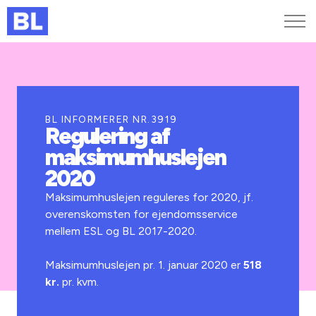
Genveje
Find medarbejder
Kurser og arrangementer
BL INFORMERER NR.3919
Regulering af
Jobportalen
maksimumhuslejen
MitBL
2020
Maksimumhuslejen reguleres for 2020, jf.
overenskomsten for ejendomsservice
mellem ESL og BL 2017-2020.
Maksimumhuslejen pr. 1. januar 2020 er
518
kr.
pr. kvm.