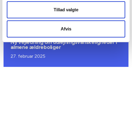
Samarbejde med kommunen
Tillad valgte
23. april 2026
Afvis
BL INFORMERER
Ny vejledning om udlejningsvanskeligheder i
almene ældreboliger
27. februar 2025