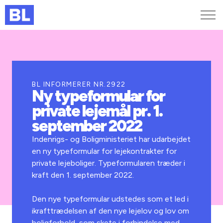
Genveje
Find medarbejder
Kurser og arrangementer
BL INFORMERER NR.2922
Ny typeformular for
Jobportalen
private lejemål pr. 1.
MitBL
september 2022
Indenrigs- og Boligministeriet har udarbejdet
en ny typeformular for lejekontrakter for
private lejeboliger. Typeformularen træder i
kraft den 1. september 2022.
Den nye typeformular udstedes som et led i
ikrafttrædelsen af den nye lejelov og lov om
boligforhold, som skete i forbindelse med