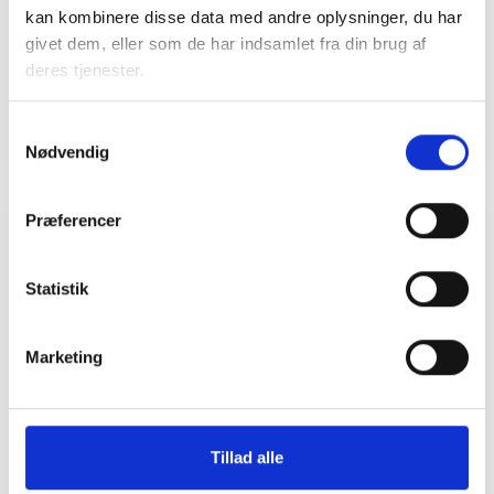
Mail: anp@bl.dk
kan kombinere disse data med andre oplysninger, du har
givet dem, eller som de har indsamlet fra din brug af
deres tjenester.
Samtykkevalg
Nødvendig
Præferencer
Relateret indhold
Viden
Statistik
BL INFORMERER
Ny bekendtgørelse om udlejning af almene
Marketing
boliger
11. september 2024
Tillad alle
VIDENSBLAD