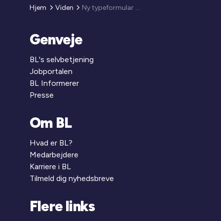
Hjem
Viden
Ny typeformular for private lejemål pr. 1. september 2022
Genveje
BL's selvbetjening
Jobportalen
BL Informerer
Presse
Om BL
Hvad er BL?
Medarbejdere
Karriere i BL
Tilmeld dig nyhedsbreve
Flere links