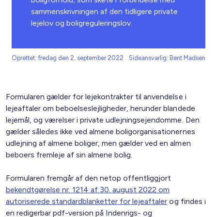
sammenskrivningen af den tidligere private
lejelov og boligreguleringslov.
Oprettet: fredag den 2. september 2022
Sideansvarlig: Bent Madsen
Formularen gælder for lejekontrakter til anvendelse i
lejeaftaler om beboelseslejligheder, herunder blandede
lejemål, og værelser i private udlejningsejendomme. Den
gælder således ikke ved almene boligorganisationernes
udlejning af almene boliger, men gælder ved en almen
beboers fremleje af sin almene bolig.
Formularen fremgår af den netop offentliggjort
bekendtgørelse nr. 1214 af 30. august 2022 om
autoriserede standardblanketter for lejeaftaler
og findes i
en redigerbar pdf-version på Indenrigs- og