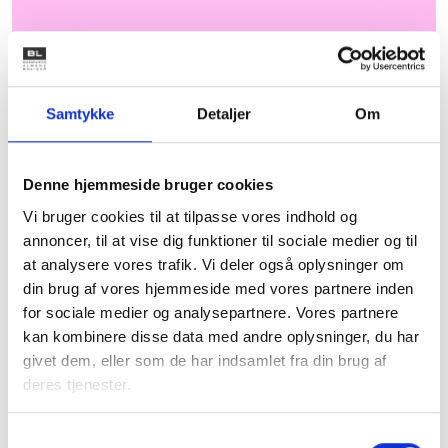
Samtykke
Detaljer
Om
Byggeven er til beboervalgte og involverede i renovering af
Denne hjemmeside bruger cookies
en afdeling. Find redskaber og inspiration her.
Vi bruger cookies til at tilpasse vores indhold og
annoncer, til at vise dig funktioner til sociale medier og til
at analysere vores trafik. Vi deler også oplysninger om
Vejledning til genhusning
din brug af vores hjemmeside med vores partnere inden
for sociale medier og analysepartnere. Vores partnere
kan kombinere disse data med andre oplysninger, du har
givet dem, eller som de har indsamlet fra din brug af
deres tjenester.
Samtykkevalg