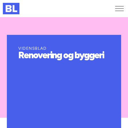
Genveje
Find medarbejder
Kurser og arrangementer
VIDENSBLAD
Renovering og byggeri
Jobportalen
MitBL