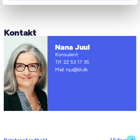
Kontakt
Nana Juul
Konsulent
Tlf: 22 53 17 35
Mail: nju@bl.dk