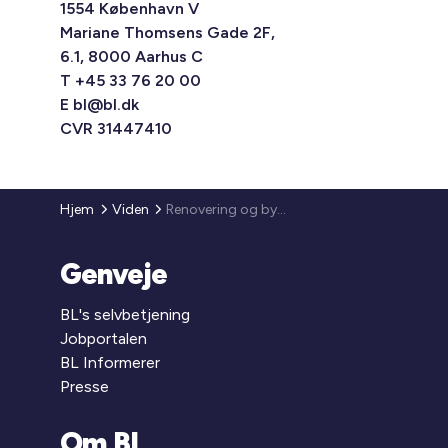
1554 København V
Mariane Thomsens Gade 2F,
6.1, 8000 Aarhus C
T +45 33 76 20 00
E
bl@bl.dk
CVR 31447410
Hjem
Viden
Renovering og byggeri
Genveje
BL's selvbetjening
Jobportalen
BL Informerer
Presse
Om BL