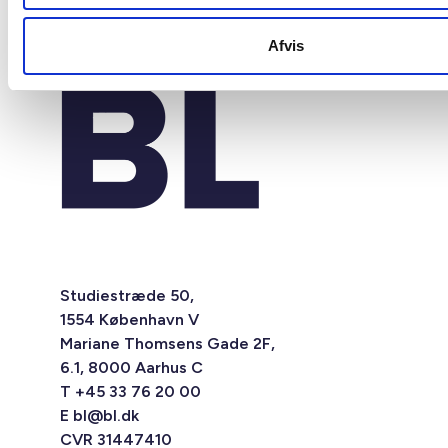
Afvis
Studiestræde 50,
1554 København V
Mariane Thomsens Gade 2F,
6.1, 8000 Aarhus C
T +45 33 76 20 00
E
bl@bl.dk
CVR 31447410