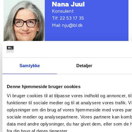
Nana Juul
Konsulent
Tlf: 22 53 17 35
Mail: nju@bl.dk
Samtykke
Detaljer
Denne hjemmeside bruger cookies
Relateret indhold
Viden
Vi bruger cookies til at tilpasse vores indhold og annoncer, til
funktioner til sociale medier og til at analysere vores trafik. 
VIDENSBLAD
oplysninger om din brug af vores hjemmeside med vores part
AlmenKompas
sociale medier og analysepartnere. Vores partnere kan komb
data med andre oplysninger, du har givet dem, eller som de 
26. marts 2026
fra din brug af deres tjenester.