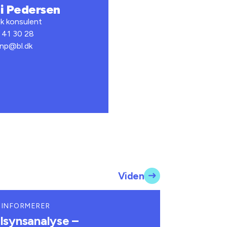
i Pedersen
sk konsulent
1 41 30 28
anp@bl.dk
Viden
 INFORMERER
ilsynsanalyse –