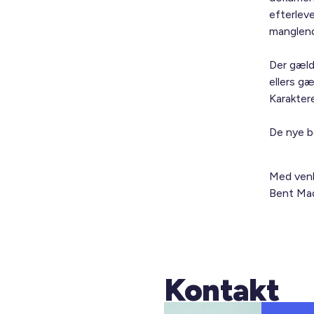
efterlev
manglend
Der gæld
ellers gæ
Karakter
De nye be
Med venl
Bent Mad
Kontakt