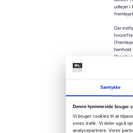
udlejer i
fremlejet
Der indfø
hvorefte
(fremleje
henhold t
(fremlej
Reglen m
(fremleje
forudsæt
Samtykke
den al
husle
Denne hjemmeside bruger c
husle
Vi bruger cookies til at tilpas
ankefr
vores trafik. Vi deler også 
analysepartnere. Vores partn