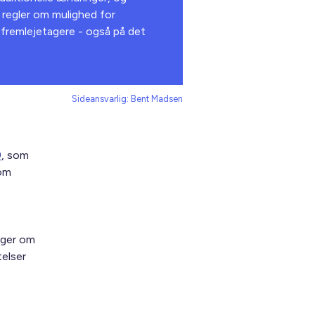
 regler om mulighed for
r fremlejetagere - også på det
Sideansvarlig: Bent Madsen
9
, som
 om
iger om
telser