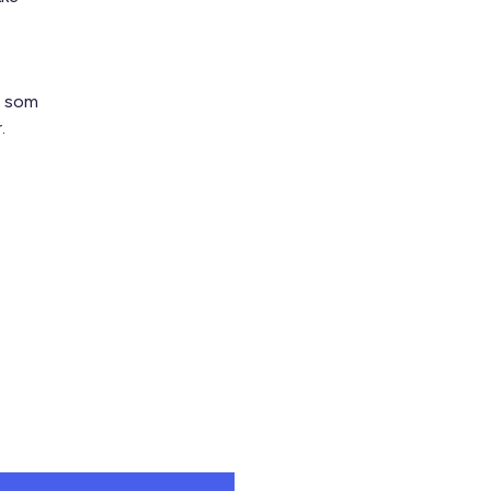
, som
.