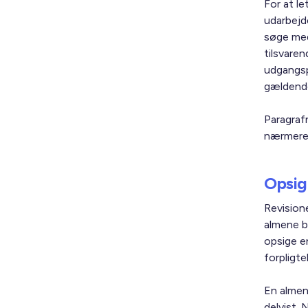
For at le
udarbej
søge med
tilsvare
udgangsp
gældende
Paragraf
nærmere 
Opsig
Revisione
almene bo
opsige en
forpligt
En almen 
delvist. 