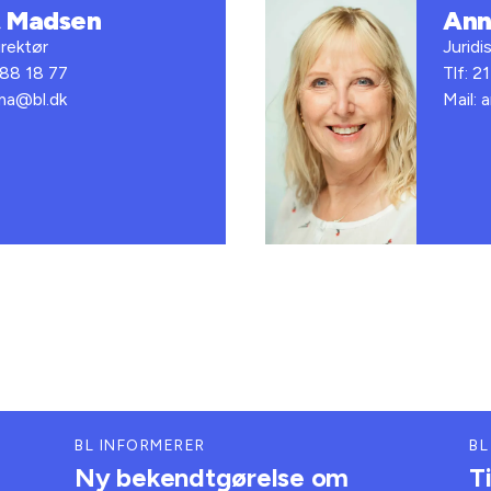
t Madsen
Ann
rektør
Juridi
 88 18 77
Tlf: 2
bma@bl.dk
Mail: 
BL INFORMERER
BL
Ny bekendtgørelse om
T