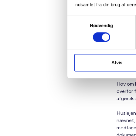
Huslejen
indsamlet fra din brug af dere
fremleje
Samtykkevalg
Fremlejeg
Nødvendig
gentagn
Ved misli
Mislighol
omfatte f
Afvis
udarbejd
I lov om 
overfor 
afgørels
Huslejenæ
nævnet, 
modtaget
dokument