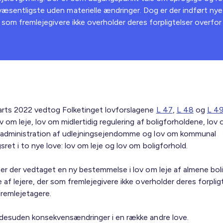
 væsentligste uden materielle ændringer. Dog er der indført nye
der som fremlejegivere ikke overholder deres forpligtelser overfo
arts 2022 vedtog Folketinget lovforslagene
L 47
,
L 48
og
L 4
v om leje, lov om midlertidig regulering af boligforholdene, lov
administration af udlejningsejendomme og lov om kommunal
sret i to nye love: lov om leje og lov om boligforhold.
 er der vedtaget en ny bestemmelse i lov om leje af almene bol
 af lejere, der som fremlejegivere ikke overholder deres forplig
fremlejetagere.
 desuden konsekvensændringer i en række andre love.