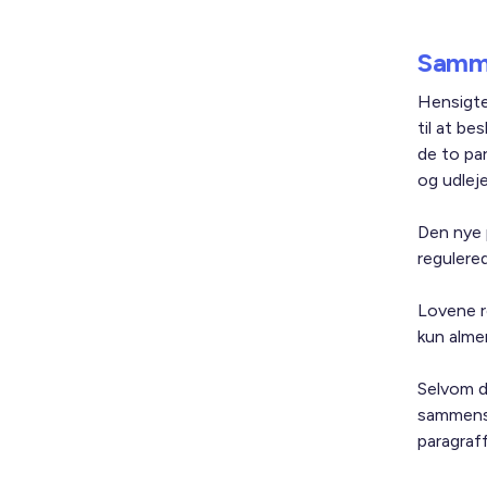
Samme
Hensigte
til at b
de to par
og udleje
Den nye p
regulere
Lovene r
kun almen
Selvom d
sammensk
paragraf