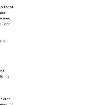
t
n for at
 den
ge med
e i den
older
det
for at
t eller
g dermed