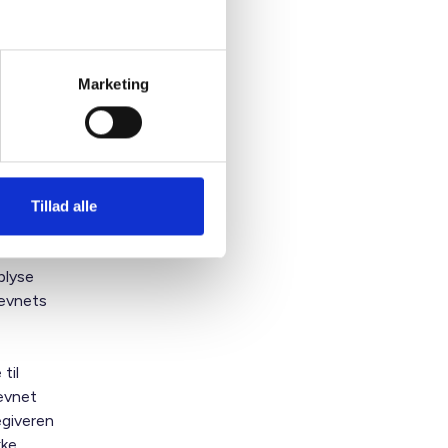
e
r
Marketing
oldet.
 kan også
um,
Tillad alle
plyse
nævnets
til
ævnet
egiveren
kke