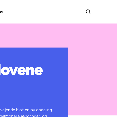
os
lovene
rvejende blot en ny opdeling
daktionelle ændringer, og