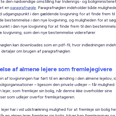
tte den nødvendige omstilling har Indenrigs- og boligministerie
det en
paragrafnøgle
. Paragrafnøglen indeholder både mulighede
 udgangspunkt i den gældende lovgivning for at finde frem til
nde bestemmelse i den nye lovgivning, og muligheden for at sø
unkt i den nye lovgivning for at finde frem til den bestemmels
 lovgivning, som den nye bestemmelse viderefører.
nøglen kan downloades som en pdf-fil, hvor indledningen indeh
detaljer om brugen af paragrafnøglen.
else af almene lejere som fremlejegivere
n af lovgivningen har ført til en ændring i den almene lejelov, i
ligorganisationer – ligesom den private udlejer – får mulighed 
 lejer, som fremlejer sin bolig, når denne ikke overholder sine
elser som udlejer overfor fremlejetageren.
lejer har i vid udstrækning mulighed for at fremleje sin bolig hel
Når en almen lejer fremlejer sin bolig, bliver han fremlejegiver o