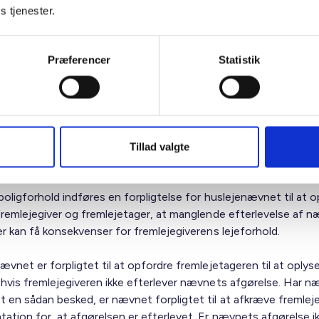
ævnsafgørelserne behøver ikke at være i forhold til den samm
s tjenester.
tager.
iver skal således have misligholdt sine forpligtelser som udleje
Præferencer
Statistik
e gange.
gholdelse forstås enhver form for misligholdelse i fremlejeforh
delse er således ikke begrænset til betalingsforpligtelser, men
.eks. vedligeholdelsesforpligtelser, tilbagebetaling af deposit
Tillad valgte
else af varmeregnskab m.m.
boligforhold indføres en forpligtelse for huslejenævnet til at o
fremlejegiver og fremlejetager, at manglende efterlevelse af 
er kan få konsekvenser for fremlejegiverens lejeforhold.
vnet er forpligtet til at opfordre fremlejetageren til at oplyse 
hvis fremlejegiveren ikke efterlever nævnets afgørelse. Har n
 en sådan besked, er nævnet forpligtet til at afkræve fremlej
ation for, at afgørelsen er efterlevet. Er nævnets afgørelse i