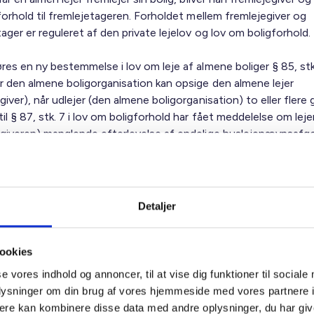
 forhold til fremlejetageren. Forholdet mellem fremlejegiver og
ager er reguleret af den private lejelov og lov om boligforhold.
res en ny bestemmelse i lov om leje af almene boliger § 85, stk. 
r den almene boligorganisation kan opsige den almene lejer
giver), når udlejer (den almene boligorganisation) to eller flere 
il § 87, stk. 7 i lov om boligforhold har fået meddelelse om lej
egiveren) manglende efterlevelse af endelige huslejenævnsafgø
edfører, at den almene boligorganisation kan opsige en almen l
giver), som ikke overholder sine forpligtelser som udlejer. Det 
ning at
Detaljer
mene lejer (fremlejegiver) to eller flere gange har tabt en sag i
jenævnet
ookies
jenævnets afgørelser er endelige
se vores indhold og annoncer, til at vise dig funktioner til sociale
isten er udløbet
oplysninger om din brug af vores hjemmeside med vores partnere 
ere kan kombinere disse data med andre oplysninger, du har giv