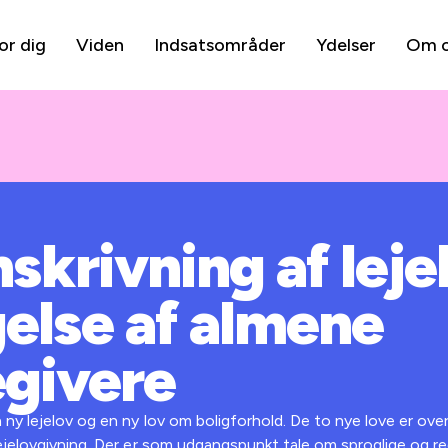
or dig
Viden
Indsatsområder
Ydelser
Om 
krivning af leje
else af almene
egivere
 ny lejelov og en ny lov om boligforhold. De to nye love er ove
ejelovgivning. Der er som udgangspunkt tale om sproglige og re