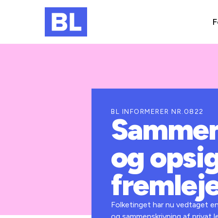
F
BL INFORMERER NR.0822
Sammens
og opsig
fremlej
Folketinget har nu vedtaget en
og sammenskrivning af privat l