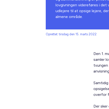
lovgivningen videreføres i det
udlejere til at opsige lejere, 
almene område.
Oprettet: tirsdag den 15. marts 2022
Den 1. m
samler lo
tvungen 
anvisning
Samtidig
opsigelse
overfor 
Der sker