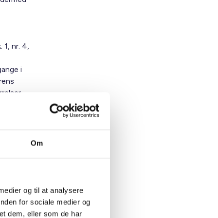
1, nr. 4,
gange i
erens
relser.
ejer
er en
Om
 medier og til at analysere
inden for sociale medier og
et dem, eller som de har