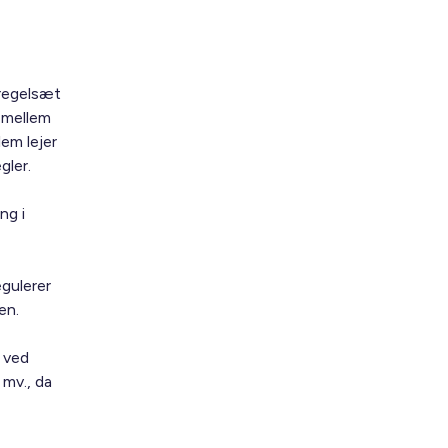
regelsæt
n mellem
em lejer
gler.
ng i
gulerer
en.
 ved
 mv., da