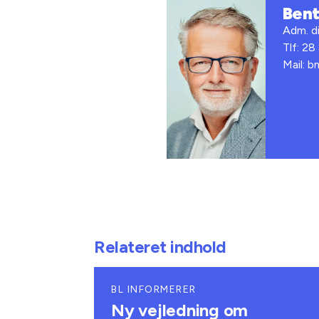
Ben
Adm. di
Tlf: 28
Mail: 
Relateret indhold
BL INFORMERER
Ny vejledning om