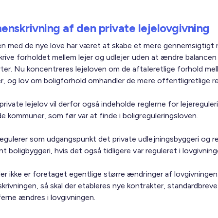
nskrivning af den private lejelovgivning
n med de nye love har været at skabe et mere gennemsigtigt 
eskrive forholdet mellem lejer og udlejer uden at ændre balance
ter. Nu koncentreres lejeloven om de aftaleretlige forhold mell
r, og lov om boligforhold omhandler de mere offentligretlige re
rivate lejelov vil derfor også indeholde reglerne for lejereguleri
de kommuner, som før var at finde i boligreguleringsloven.
egulerer som udgangspunkt det private udlejningsbyggeri og re
t boligbyggeri, hvis det også tidligere var reguleret i lovgivning
er ikke er foretaget egentlige større ændringer af lovgivningen
rivningen, så skal der etableres nye kontrakter, standardbreve
ferne ændres i lovgivningen.