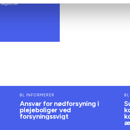
bma@bl.dk
BL INFORMERER
BL
Ansvar for nødforsyning i
S
plejeboliger ved
k
forsyningssvigt
k
æ