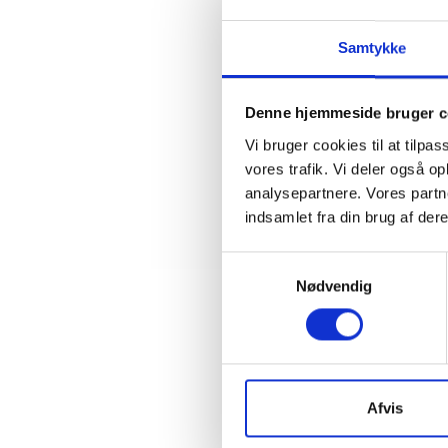
Minister
2012 i O
Samtykke
Frist for
og minist
Denne hjemmeside bruger c
Vi bruger cookies til at tilpas
Med venl
vores trafik. Vi deler også 
analysepartnere. Vores partn
Bent Mad
indsamlet fra din brug af dere
Samtykkevalg
Nødvendig
Kontakt
Ben
Afvis
Adm. di
Tlf: 28