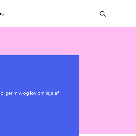
os
liger m.v. og lov om leje af