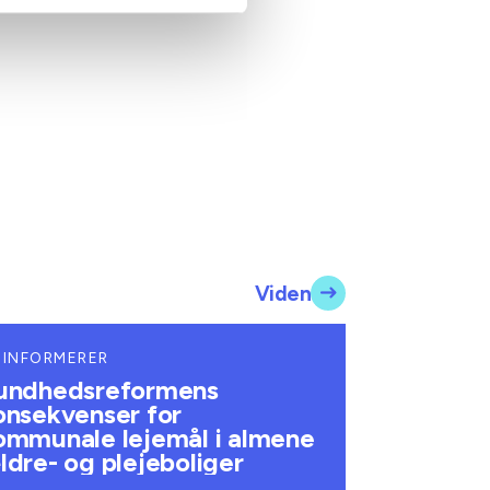
Viden
 INFORMERER
undhedsreformens
onsekvenser for
ommunale lejemål i almene
ldre- og plejeboliger