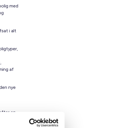
bolig med
og
sat i alt
ligtyper,
,
ning af
 den nye
efter en