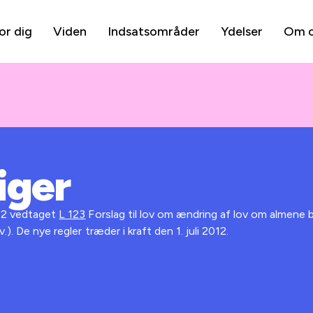
or dig
Viden
Indsatsområder
Ydelser
Om 
iger
012 vedtaget
L 123
Forslag til lov om ændring af lov om almene bo
.). De nye regler træder i kraft den 1. juli 2012.