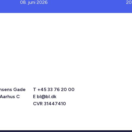
08. juni 2026
20
msens Gade
T +45 33 76 20 00
 Aarhus C
E
bl@bl.dk
CVR 31447410