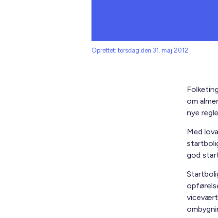
Oprettet: torsdag den 31. maj 2012
Folketin
om almene
nye regle
Med lovæ
startboli
god start
Startbol
opførels
viceværte
ombygni