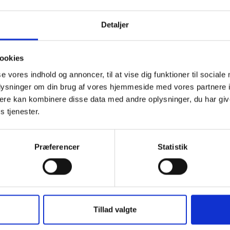
iet planlægger desuden at afholde et informationsmøde den 17
dense. Nærmere invitation til mødet vil blive udsendt.
Detaljer
 ansøgning om støtte til startboliger i 2012 forventes at blive 
eriet forventer at give støttetilsagn inden årets udgang.
ookies
se vores indhold og annoncer, til at vise dig funktioner til sociale
ig hilsen
oplysninger om din brug af vores hjemmeside med vores partnere 
ere kan kombinere disse data med andre oplysninger, du har giv
sen / Birgitte Fæster
s tjenester.
Præferencer
Statistik
t Madsen
Tillad valgte
rektør
 88 18 77