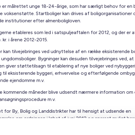
e er målrettet unge 18-24-årige, som har særligt behov for en 
e voksenstøtte. Startboliger kan drives af boligorganisationer 
de institutioner efter almenboligloven.
gerne etableres som led i satspuljeaftalen for 2012, og der er af
. kr. i årene 2012-2015.
r kan tilvejebringes ved udnyttelse af en række eksisterende bo
 ungdomsboliger. Bygninger kan desuden tilvejebringes ved, at
giver støttetilsagn til etablering af nye boliger ved nybyggeri
ng til eksisterende byggeri, erhvervelse og efterfølgende ombyg
rende ejendomme m.v.
i de kommende måneder blive udsendt nærmere information om
 ansøgningsprocedure m.v.
t for By, Bolig og Landdistrikter har til hensigt at udsende en
ørelse om ordningen i løbet af juni 2012 og snarest muligt her
ng.