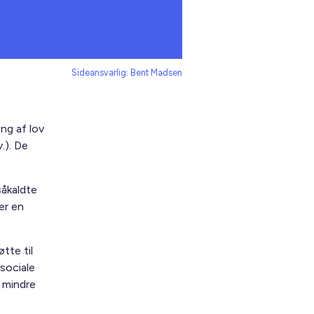
Sideansvarlig: Bent Madsen
ng af lov
.). De
såkaldte
er en
tte til
sociale
t mindre