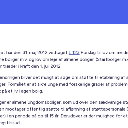
get har den 31. maj 2012 vedtaget
L 123
Forslag til lov om ændri
 boliger m.v. og lov om leje af almene boliger. (Startboliger m.v
r træder i kraft den 1. juli 2012.
ndringen bliver det muligt at søge om støtte til etablering af 
ger. Formålet er at sikre unge med forskellige grader af problem
 på et liv i egen bolig.
iger er almene ungdomsboliger, som ud over den sædvanlige stø
en modtager offentlig støtte til aflønning af støttepersonale (
r) i en periode på op til 15 år. Derudover er der mulighed for e
ngstilskud.