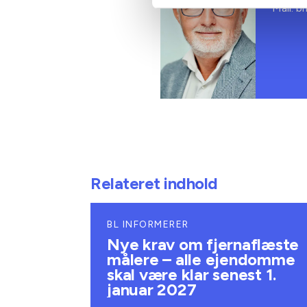
Mail: 
Relateret indhold
BL INFORMERER
Nye krav om fjernaflæste
målere – alle ejendomme
skal være klar senest 1.
januar 2027