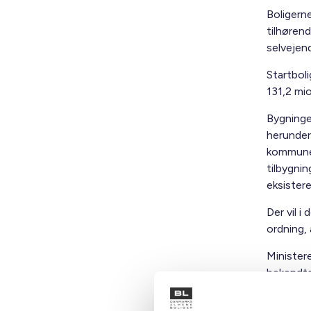
Boligern
tilhørend
selvejen
Startboli
131,2 mio
Bygninge
herunder
kommunen 
tilbygni
eksiste
Der vil 
ordning,
Ministere
bekendtg
vejledni