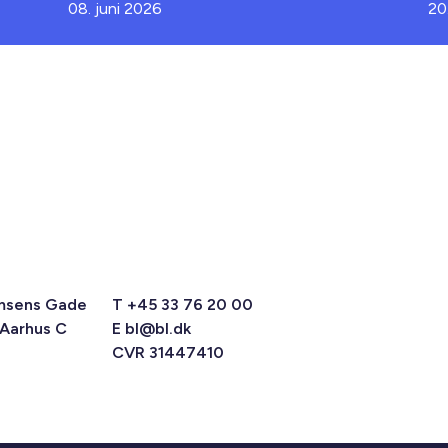
08. juni 2026
20
msens Gade
T +45 33 76 20 00
 Aarhus C
E
bl@bl.dk
CVR 31447410