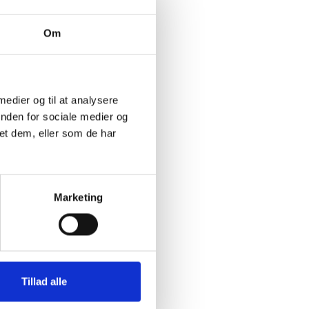
noteret
Om
rtsat er
 meddelt
 medier og til at analysere
nuar 2009
inden for sociale medier og
inger
et dem, eller som de har
plysninger
Marketing
, jf. BL
 af
vor stort
Tillad alle
 inden
n.