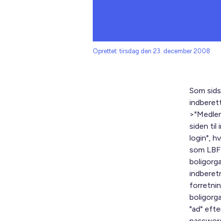
Oprettet: tirsdag den 23. december 2008
Som sids
indberet
>"Medlem
siden ti
login", 
som LBF-n
boligorg
indberet
forretnin
boligorga
"ad" eft
password