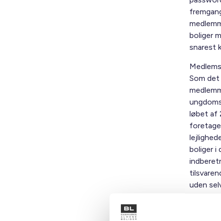
fremgang
medlemme
boliger m
snarest 
Medlemsst
Som det f
medlemme
ungdomsb
løbet af 
foretage
lejlighed
boliger i
indberetn
tilsvare
uden sel
enkeltvær
For medle