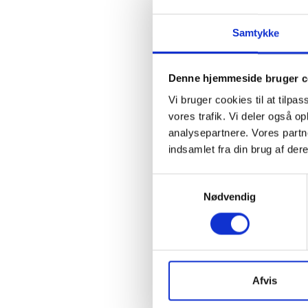
indberet
sig de bo
Samtykke
kredstilh
tilfælde
til Keld 
Denne hjemmeside bruger c
Vi bruger cookies til at tilpas
For øvrig
vores trafik. Vi deler også 
angives 
analysepartnere. Vores partn
beliggend
indsamlet fra din brug af dere
om besva
indtastni
Samtykkevalg
Oplysning
Nødvendig
beregnin
Informer
kredsdel
kontingen
Afvis
Ifølge h
20. janua