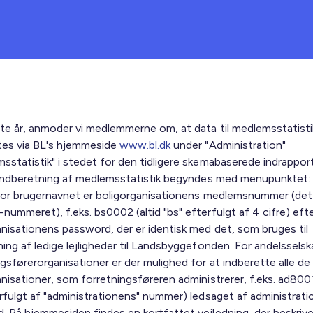
te år, anmoder vi medlemmerne om, at data til medlemsstatist
tes via BL's hjemmeside
www.bl.dk
under "Administration"
sstatistik" i stedet for den tidligere skemabaserede indrapport
l indberetning af medlemsstatistik begyndes med menupunktet: 
hvor brugernavnet er boligorganisationens medlemsnummer (d
ummeret), f.eks. bs0002 (altid "bs" efterfulgt af 4 cifre) efte
anisationens password, der er identisk med det, som bruges til
ning af ledige lejligheder til Landsbyggefonden. For andelssels
gsførerorganisationer er der mulighed for at indberette alle de
nisationer, som forretningsføreren administrerer, f.eks. ad8001
erfulgt af "administrationens" nummer) ledsaget af administrat
. På hjemmesiden findes en kortfattet vejledning, der beskrive