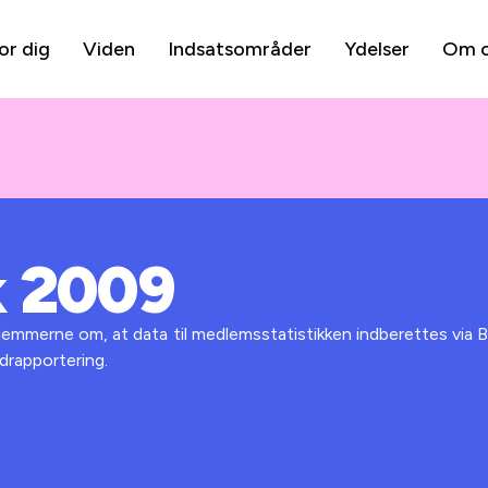
or dig
Viden
Indsatsområder
Ydelser
Om 
k 2009
emmerne om, at data til medlemsstatistikken indberettes via B
drapportering.