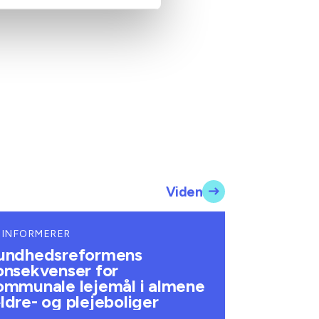
Viden
 INFORMERER
undhedsreformens
onsekvenser for
ommunale lejemål i almene
ldre- og plejeboliger