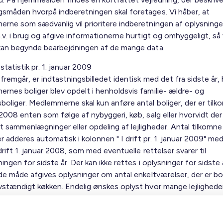
småden hvorpå indberetningen skal foretages. Vi håber, at
rne som sædvanlig vil prioritere indberetningen af oplysning
.v. i brug og afgive informationerne hurtigt og omhyggeligt, så 
kan begynde bearbejdningen af de mange data.
atistik pr. 1. januar 2009
remgår, er indtastningsbilledet identisk med det fra sidste år,
rnes boliger blev opdelt i henholdsvis familie- ældre- og
oliger. Medlemmerne skal kun anføre antal boliger, der er tilk
2008 enten som følge af nybyggeri, køb, salg eller hvorvidt der
t sammenlægninger eller opdeling af lejligheder. Antal tilkomne
er adderes automatisk i kolonnen " I drift pr. 1. januar 2009" med
 drift 1. januar 2008, som med eventuelle rettelser svarer til
ingen for sidste år. Der kan ikke rettes i oplysninger for sidste 
nde måde afgives oplysninger om antal enkeltværelser, der er bo
vstændigt køkken. Endelig ønskes oplyst hvor mange lejlighede
elser, der er under opførelse pr. 1. januar 2009.
mmer, der har afdelinger tilknyttet flere kredse, er der mulighe