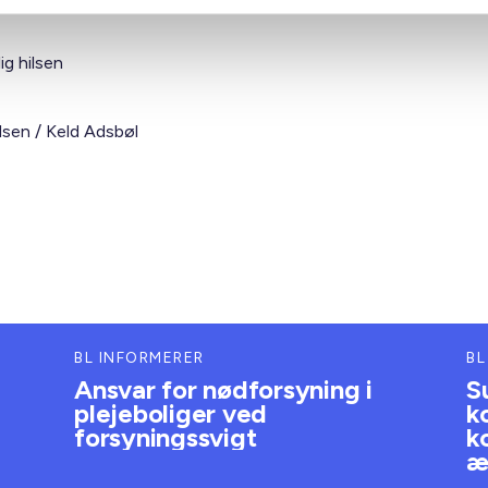
ig hilsen
lsen / Keld Adsbøl
BL INFORMERER
BL
Ansvar for nødforsyning i
S
plejeboliger ved
k
forsyningssvigt
k
æ