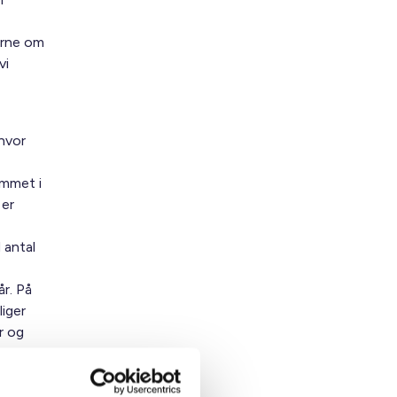
erne om
vi
 hvor
ommet i
 er
 antal
år. På
liger
r og
d for at