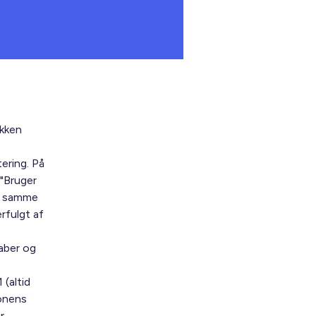
ikken
ering. På
"Bruger
et samme
rfulgt af
kaber og
 (altid
ionens
r