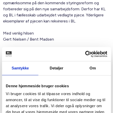
opmærksomme på den kommende styringsreform og
forbereder sig på den nye samarbejdsform. Derfor har KL
og BL i fællesskab udarbejdet vedlagte pjece. Yderligere
eksemplarer af pjecen kan rekvireres i BL.
Med venlig hilsen
Gert Nielsen / Bent Madsen
Relateret indhold
Viden
Samtykke
Detaljer
Om
BL INFORMERER
Nye krav om fjernaflæste målere – alle
Denne hjemmeside bruger cookies
ejendomme skal være klar senest 1. januar
2027
Vi bruger cookies til at tilpasse vores indhold og
08. juni 2026
annoncer, til at vise dig funktioner til sociale medier og til
at analysere vores trafik. Vi deler også oplysninger om
din brug af vores hjemmeside med vores partnere inden