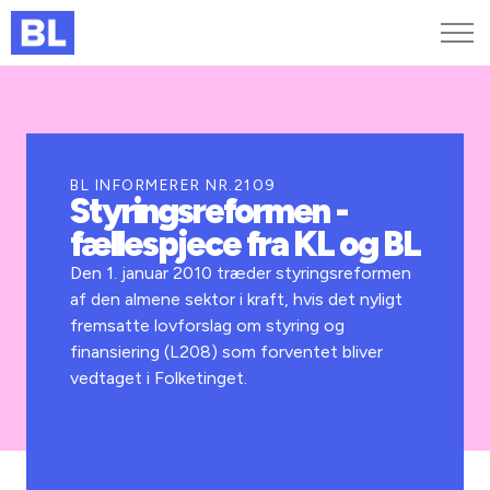
Genveje
Find medarbejder
Kurser og arrangementer
BL INFORMERER NR.2109
Styringsreformen -
Jobportalen
fællespjece fra KL og BL
MitBL
Den 1. januar 2010 træder styringsreformen
af den almene sektor i kraft, hvis det nyligt
fremsatte lovforslag om styring og
finansiering (L208) som forventet bliver
vedtaget i Folketinget.