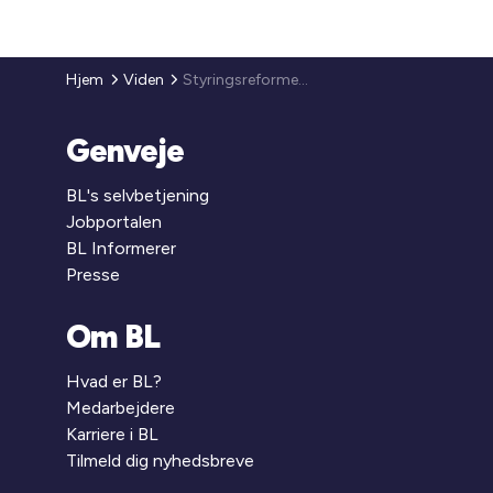
Hjem
Viden
Styringsreformen - fællespjece fra KL og BL
Genveje
BL's selvbetjening
Jobportalen
BL Informerer
Presse
Om BL
Hvad er BL?
Medarbejdere
Karriere i BL
Tilmeld dig nyhedsbreve