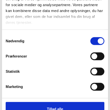
BL INFORMERER
for sociale medier og analysepartnere. Vores partnere
Ansvar for nødforsyning i plejeboliger ved
kan kombinere disse data med andre oplysninger, du har
forsyningssvigt
givet dem, eller som de har indsamlet fra din brug af
08. juni 2026
deres tjenester.
Samtykkevalg
BL INFORMERER
Nødvendig
Sundhedsreformens konsekvenser for
kommunale lejemål i almene ældre- og
plejeboliger
Præferencer
20. marts 2026
Statistik
Marketing
Tillad alle