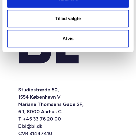
Tillad valgte
Afvis
Studiestræde 50,
1554 København V
Mariane Thomsens Gade 2F,
6.1, 8000 Aarhus C
T +45 33 76 20 00
E
bl@bl.dk
CVR 31447410