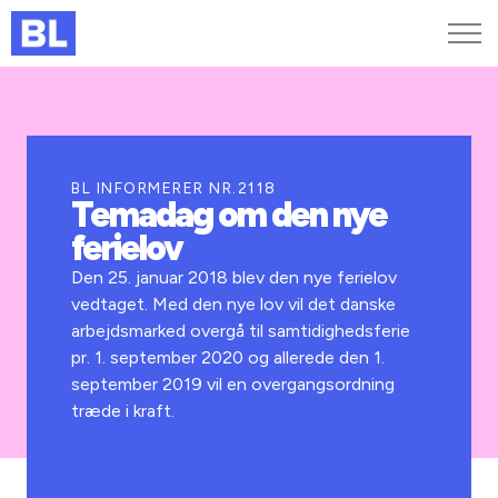
Genveje
Find medarbejder
Kurser og arrangementer
BL INFORMERER NR.2118
Temadag om den nye
Jobportalen
ferielov
MitBL
Den 25. januar 2018 blev den nye ferielov
vedtaget. Med den nye lov vil det danske
arbejdsmarked overgå til samtidighedsferie
pr. 1. september 2020 og allerede den 1.
september 2019 vil en overgangsordning
træde i kraft.