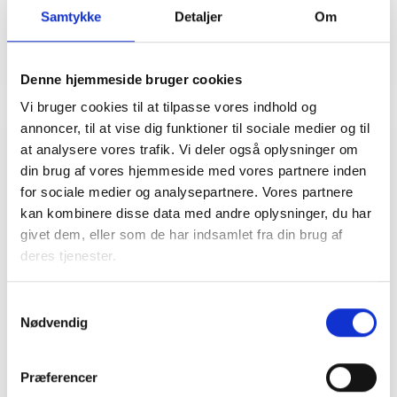
Samtykke
Detaljer
Om
Denne hjemmeside bruger cookies
Vi bruger cookies til at tilpasse vores indhold og
annoncer, til at vise dig funktioner til sociale medier og til
at analysere vores trafik. Vi deler også oplysninger om
Relateret indhold
Viden
din brug af vores hjemmeside med vores partnere inden
for sociale medier og analysepartnere. Vores partnere
kan kombinere disse data med andre oplysninger, du har
BL INFORMERER
givet dem, eller som de har indsamlet fra din brug af
Nye krav om fjernaflæste målere – alle
deres tjenester.
ejendomme skal være klar senest 1. januar
2027
08. juni 2026
Samtykkevalg
Nødvendig
BL INFORMERER
Præferencer
Ansvar for nødforsyning i plejeboliger ved