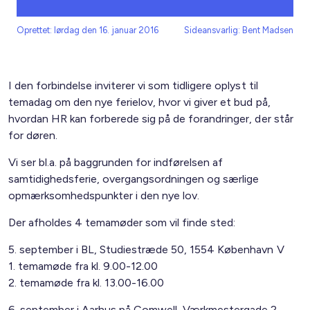
Oprettet: lørdag den 16. januar 2016
Sideansvarlig: Bent Madsen
I den forbindelse inviterer vi som tidligere oplyst til
temadag om den nye ferielov, hvor vi giver et bud på,
hvordan HR kan forberede sig på de forandringer, der står
for døren.
Vi ser bl.a. på baggrunden for indførelsen af
samtidighedsferie, overgangsordningen og særlige
opmærksomhedspunkter i den nye lov.
Der afholdes 4 temamøder som vil finde sted:
5. september i BL, Studiestræde 50, 1554 København V
1. temamøde fra kl. 9.00-12.00
2. temamøde fra kl. 13.00-16.00
6. september i Aarhus på Comwell, Værkmestergade 2,