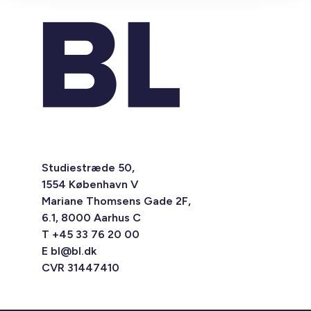
Studiestræde 50,
1554 København V
Mariane Thomsens Gade 2F,
6.1, 8000 Aarhus C
T +45 33 76 20 00
E
bl@bl.dk
CVR 31447410