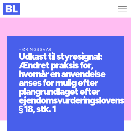
Genveje
Find medarbejder
Kurser og arrangementer
HØRINGSSVAR
Udkast til styresignal:
Jobportalen
Ændret praksis for,
MitBL
hvornår en anvendelse
anses for mulig efter
plangrundlaget efter
ejendomsvurderingslovens
§ 18, stk. 1