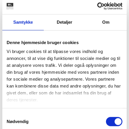
ikke er medtaget i vurderingen, samt oplysninger om,
hvordan ejeren skal forholde sig, hvis de faktiske forhold
der lå til grund for afgørelsen fortsat er gældende.
Samtykke
Detaljer
Om
Med venlig hilsen
Denne hjemmeside bruger cookies
Vi bruger cookies til at tilpasse vores indhold og
Bent Madsen
annoncer, til at vise dig funktioner til sociale medier og til
Adm. direktør
at analysere vores trafik. Vi deler også oplysninger om
din brug af vores hjemmeside med vores partnere inden
for sociale medier og analysepartnere. Vores partnere
kan kombinere disse data med andre oplysninger, du har
Relateret indhold
Viden
givet dem, eller som de har indsamlet fra din brug af
deres tjenester.
HØRINGSSVAR
Ændring af driftsbekendtgørelsen
Samtykkevalg
Nødvendig
23. april 2025