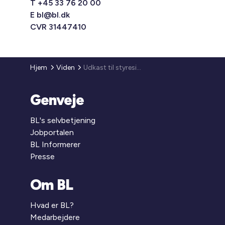
T +45 33 76 20 00
E
bl@bl.dk
CVR 31447410
Hjem
Viden
Udkast til styresignal: Ændret praksis for, hvornår en anvendelse anses for mulig efter plangrundlaget efter ejendomsvurderingslovens § 18, stk. 1
Genveje
BL's selvbetjening
Jobportalen
BL Informerer
Presse
Om BL
Hvad er BL?
Medarbejdere