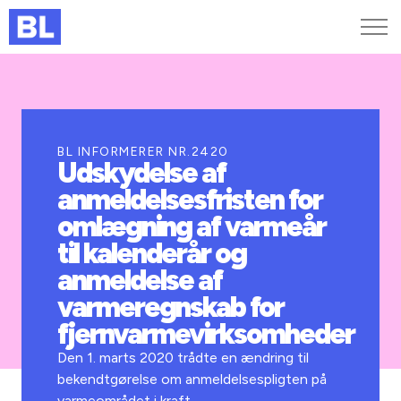
Genveje
Find medarbejder
Kurser og arrangementer
BL INFORMERER NR.2420
Udskydelse af
Jobportalen
anmeldelsesfristen for
MitBL
omlægning af varmeår
til kalenderår og
anmeldelse af
varmeregnskab for
fjernvarmevirksomheder
Den 1. marts 2020 trådte en ændring til
bekendtgørelse om anmeldelsespligten på
varmeområdet i kraft.