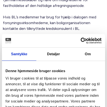
fastholdelse af den hidtidige afregningsperiode.
Hvis BL’s medlemmer har brug for hjælp i dialogen med
forsyningsvirksomhederne, kan boligorganisationen
kontakte den tilknyttede kredskonsulent i BL.
Med venlig hilsen
Bent Madsen / Caroline Simone Evers
Samtykke
Detaljer
Om
Kontakt
Denne hjemmeside bruger cookies
Vi bruger cookies til at tilpasse vores indhold og
Bent Madsen
annoncer, til at vise dig funktioner til sociale medier og til
Adm. direktør
at analysere vores trafik. Vi deler også oplysninger om
Tlf: 28 88 18 77
din brug af vores hjemmeside med vores partnere inden
Mail: bma@bl.dk
for sociale medier og analysepartnere. Vores partnere
kan kombinere disse data med andre oplysninger, du har