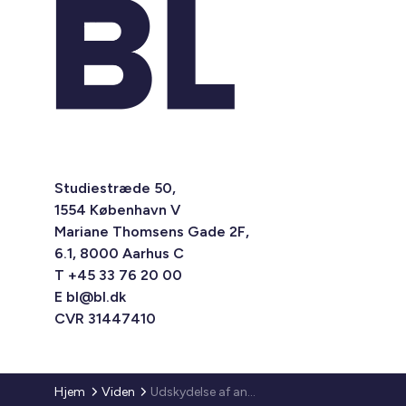
Studiestræde 50,
1554 København V
Mariane Thomsens Gade 2F,
6.1, 8000 Aarhus C
T +45 33 76 20 00
E
bl@bl.dk
CVR 31447410
Hjem
Viden
Udskydelse af anmeldelsesfristen for omlægning af varmeår til kalenderår og anmeldelse af varmeregnskab for fjernvarmevirksomheder