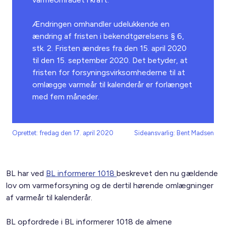
Ændringen omhandler udelukkende en
ændring af fristen i bekendtgørelsens § 6,
stk. 2. Fristen ændres fra den 15. april 2020
til den 15. september 2020. Det betyder, at
fristen for forsyningsvirksomhederne til at
omlægge varmeår til kalenderår er forlænget
med fem måneder.
Oprettet: fredag den 17. april 2020
Sideansvarlig: Bent Madsen
BL har ved
BL informerer 1018
beskrevet den nu gældende
lov om varmeforsyning og de dertil hørende omlægninger
af varmeår til kalenderår.
BL opfordrede i BL informerer 1018 de almene