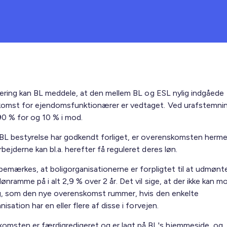
ntering kan BL meddele, at den mellem BL og ESL nylig indgåede
omst for ejendomsfunktionærer er vedtaget. Ved urafstemni
0 % for og 10 % i mod.
BL bestyrelse har godkendt forliget, er overenskomsten hermed
ejderne kan bl.a. herefter få reguleret deres løn.
 bemærkes, at boligorganisationerne er forpligtet til at udmønt
ønramme på i alt 2,9 % over 2 år. Det vil sige, at der ikke kan 
tag, som den nye overenskomst rummer, hvis den enkelte
nisation har en eller flere af disse i forvejen.
omsten er færdigredigeret og er lagt på BL's hjemmeside, og