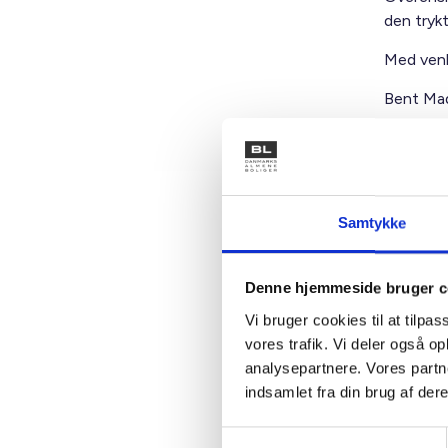
den tryk
Med venl
Bent Mad
Kontakt
Samtykke
Ben
Denne hjemmeside bruger c
Adm. di
Vi bruger cookies til at tilpas
Tlf: 28
vores trafik. Vi deler også 
Mail: 
analysepartnere. Vores partn
indsamlet fra din brug af dere
Samtykkevalg