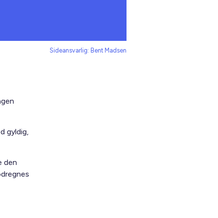
Sideansvarlig: Bent Madsen
ngen
 gyldig,
e den
modregnes