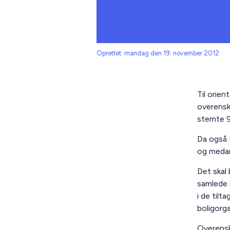
Oprettet: mandag den 19. november 2012
Til orie
overensk
stemte 9
Da også 
og medarb
Det skal
samlede l
i de til
boligorga
Overensk