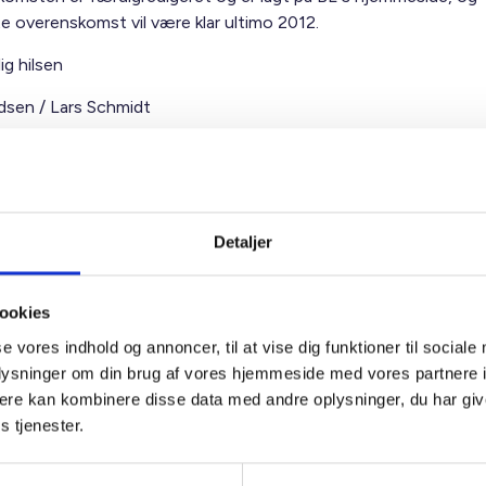
te overenskomst vil være klar ultimo 2012.
ig hilsen
sen / Lars Schmidt
Detaljer
t Madsen
ookies
rektør
se vores indhold og annoncer, til at vise dig funktioner til sociale
 88 18 77
oplysninger om din brug af vores hjemmeside med vores partnere 
bma@bl.dk
ere kan kombinere disse data med andre oplysninger, du har giv
s tjenester.