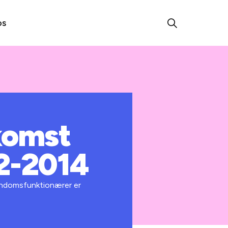
os
komst
2-2014
jendomsfunktionærer er