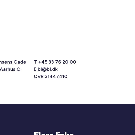
msens Gade
T +45 33 76 20 00
 Aarhus C
E
bl@bl.dk
CVR 31447410