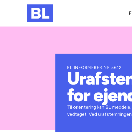
F
BL INFORMERER NR.5612
Urafste
for eje
Til orientering kan BL meddel
vedtaget. Ved urafstemningen