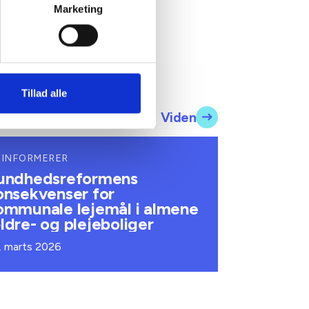
Marketing
Tillad alle
Viden
 INFORMERER
undhedsreformens
onsekvenser for
ommunale lejemål i almene
ldre- og plejeboliger
. marts 2026