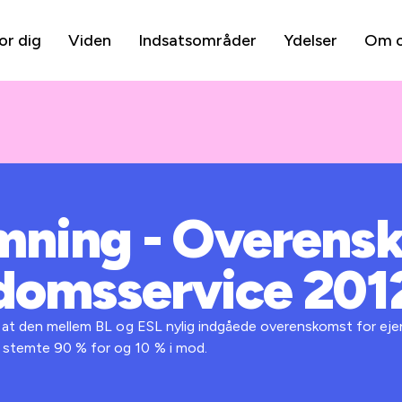
or dig
Viden
Indsatsområder
Ydelser
Om 
mning - Overens
ndomsservice 201
e, at den mellem BL og ESL nylig indgåede overenskomst for e
 stemte 90 % for og 10 % i mod.