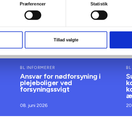
Præferencer
Statistik
Tillad valgte
BL INFORMERER
BL
Ansvar for nødforsyning i
S
plejeboliger ved
k
forsyningssvigt
k
æ
08. juni 2026
20