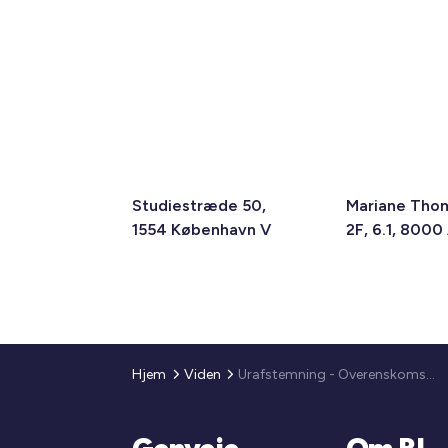
Studiestræde 50,
Mariane Tho
1554 København V
2F, 6.1, 8000
Hjem
Viden
Urafstemning - Overenskomst for ejendomsservice 2012-2014