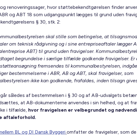
 og renoveringssager, hvor støttebekendtgørelsen finder anve
 ABR og ABT 18 som udgangspunkt lægges til grund uden fravigel
kendtgørelsens § 30, stk. 2:
Kommunalbestyrelsen skal stille som betingelse, at tilsagnsmo
taler om teknisk rådgivning og i sine entrepriseaftaler lægger 
talentreprise ABT) til grund uden fravigelser. Kommunalbestyre
dtaget begrundelse i særlige tilfælde godkende fravigelser. Er 
 støtteansøgning fremsendes til kommunalbestyrelsen, indgået
iger bestemmelserne i ABR, AB og ABT, skal fravigelser, som
bestyrelsen ikke kan godkende, frafaldes, inden tilsagn gives
går således af bestemmelsen i § 30 og af AB-udvalgets betæn
dsættes, at AB-dokumenterne anvendes i sin helhed, og at frav
ke i tilfælde,
hvor fravigelsen er velbegrundet og nødvendi
 aftaleforhold.
mellem BL og DI Dansk Byggeri
omfatter de fravigelser, som de