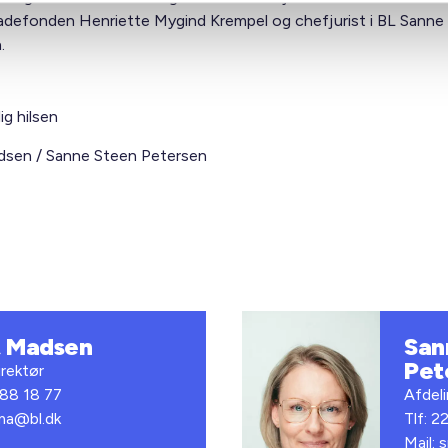
defonden Henriette Mygind Krempel og chefjurist i BL Sanne
.
ig hilsen
sen / Sanne Steen Petersen
t Madsen
San
Pet
rektør
 88 18 77
Afdel
bma@bl.dk
Tlf: 2
Mail: 