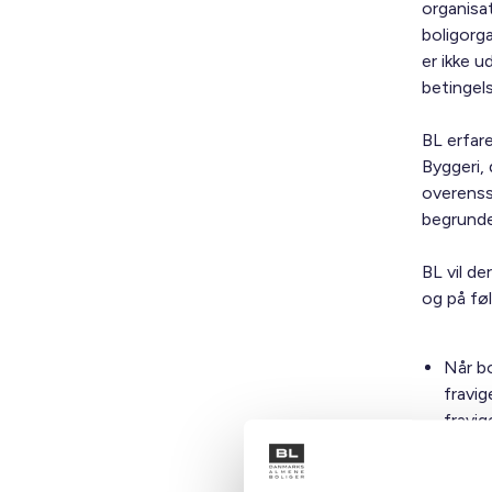
organisa
boligorg
er ikke 
betingel
BL erfar
Byggeri, 
overenss
begrund
BL vil d
og på fø
Når bo
fravi
fravig
velbeg