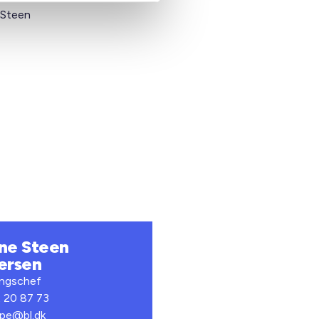
 Steen
ne Steen
ersen
ingschef
2 20 87 73
spe@bl.dk