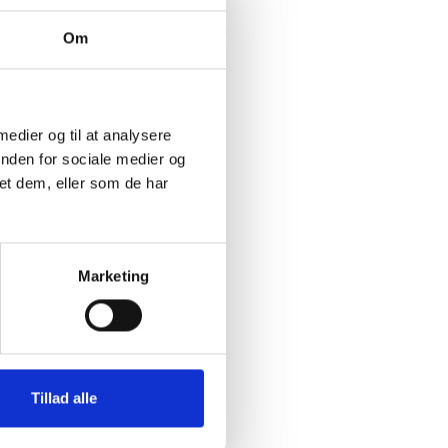
f en
n
Om
, at
ge
dskab.
 medier og til at analysere
tionen
inden for sociale medier og
vate
et dem, eller som de har
T til
sens §
Marketing
B-
lget
Tillad alle