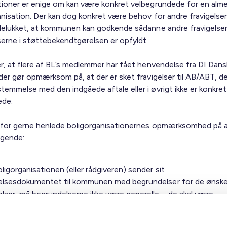
tioner er enige om kan være konkret velbegrundede for en alm
anisation. Der kan dog konkret være behov for andre fravigelser
udelukket, at kommunen kan godkende sådanne andre fravigelser
serne i støttebekendtgørelsen er opfyldt.
er, at flere af BL’s medlemmer har fået henvendelse fra DI Dans
der gør opmærksom på, at der er sket fravigelser til AB/ABT, der 
temmelse med den indgåede aftale eller i øvrigt ikke er konkret
ede.
erfor gerne henlede boligorganisationernes opmærksomhed på a
lgende:
ligorganisationen (eller rådgiveren) sender sit
gelsesdokumentet til kommunen med begrundelser for de ønsk
elser, må begrundelserne ikke være generelle – de skal være
rundede og skal altid være rettet mod det konkrete projekt.