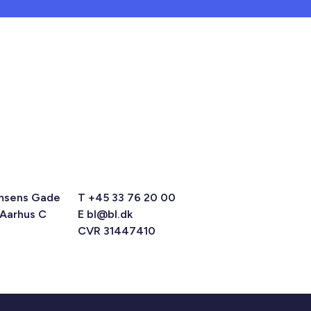
msens Gade
T +45 33 76 20 00
 Aarhus C
E
bl@bl.dk
CVR 31447410