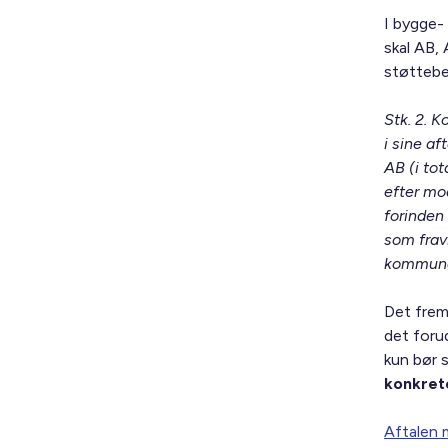
I bygge-
skal AB,
støttebe
Stk. 2. 
i sine af
AB (i to
efter mo
forinden
som frav
kommunal
Det frem
det foru
kun bør s
konkrete
Aftalen 