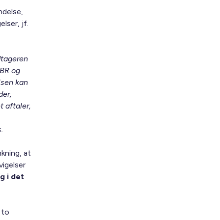
ndelse,
ser, jf.
dtageren
ABR og
lsen kan
der,
 aftaler,
.
kning, at
igelser
g i det
 to