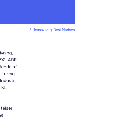
Sideansvarlig: Bent Madsen
ivning,
B 92, ABR
tående af
 Tekniq,
ndustri,
 KL,
telser
ne