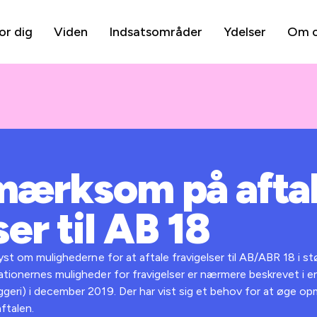
or dig
Viden
Indsatsområder
Ydelser
Om 
ærksom på afta
ser til AB 18
yst om mulighederne for at aftale fravigelser til AB/ABR 18 i 
ationernes muligheder for fravigelser er nærmere beskrevet i e
ggeri) i december 2019. Der har vist sig et behov for at øg
ftalen.