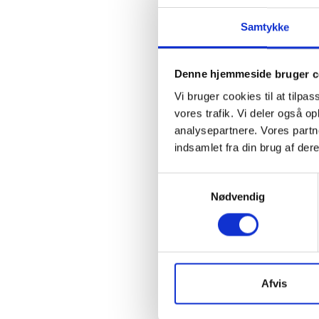
I det
entrep
Samtykke
ekste
de på
fravig
Denne hjemmeside bruger c
Vi bruger cookies til at tilpas
Ved a
vores trafik. Vi deler også 
(tilsa
analysepartnere. Vores partn
part) 
indsamlet fra din brug af dere
grund
30, st
Samtykkevalg
Nødvendig
Der henvi
dokument
betænkni
dokument
Afvis
Spørgsmål