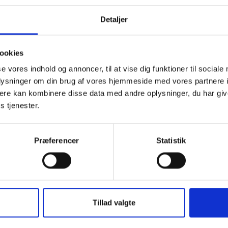
 omfang boligorganisationerne udbyder projektet på baggrund a
risekontrakt og/eller en byggesagsbeskrivelse udarbejdet af e
Detaljer
rn rådgiver, skal boligorganisationen være ekstra opmærksom på
gældende dokumenter ikke indeholder flere og meget væsentli
elser, uden at disse er kommet eller kommer til kommunens ken
ookies
se vores indhold og annoncer, til at vise dig funktioner til sociale
nvendelse af den delegerede bygherremodel skal boligorganisa
oplysninger om din brug af vores hjemmeside med vores partnere 
gnsmodtageren) sikrer sig, at den delegerede bygherre (den pri
ere kan kombinere disse data med andre oplysninger, du har giv
i sine aftaler med entreprenører og rådgivere lægger AB/ABR/AB
s tjenester.
 uden afvigelser i overensstemmelse med støttebekendtgørel
k. 2, jf. støttebekendtgørelsens § 24.
Præferencer
Statistik
ses i øvrigt til
BL’s hjemmeside
for nærmere information om A
erne, herunder ABR Forenklet og AB Forenklet samt AB-udva
ng, der omfatter udvalgets generelle overvejelser, de aftalte
er samt specielle bemærkninger til de enkelte bestemmelser.
Tillad valgte
 og kommentarer i øvrigt kan rettes til juridisk chef i