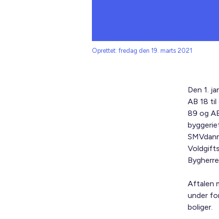
Oprettet: fredag den 19. marts 2021
Den 1. j
AB 18 til
89 og AB
byggeriet
SMVdanma
Voldgift
Bygherre
Aftalen 
under fo
boliger.