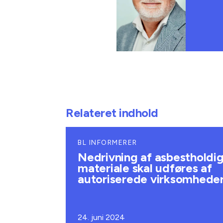
Relateret indhold
BL INFORMERER
Nedrivning af asbestholdi
materiale skal udføres af
autoriserede virksomhede
24. juni 2024