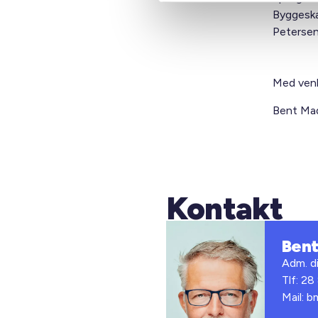
Byggeska
Petersen
Med venl
Bent Mad
Kontakt
Ben
Adm. di
Tlf: 28
Mail: 