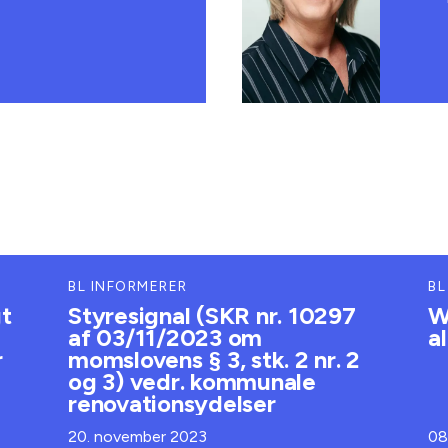
BL INFORMERER
BL
gt
Styresignal (SKR nr. 10297
W
af 03/11/2023 om
a
r
momslovens § 3, stk. 2 nr. 2
og 3) vedr. kommunale
renovationsydelser
20. november 2023
08