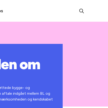
os
len om
støttede bygge- og
n aftale indgået mellem BL og
e opmærksomheden og kendskabet