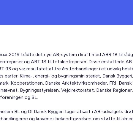
anuar 2019 trådte det nye AB-system i kraft med ABR 18 til rådg
 entrepriser og ABT 18 til totalentrepriser. Disse erstattede A
T 93 og var resultatet af tre års forhandlinger i et udvalg bes
s parter: Klima-, energi- og bygningsministeriet, Dansk Byggeri,
rk, Kooperationen, Danske Arkitektvirksomheder, FRI, Dansk I
snævnet, Bygningsstyrelsen, Vejdirektoratet, Danske Regioner,
foreningen og BL.
mellem BL og DI Dansk Byggeri tager afsæt i AB-udvalgets drøf
rhandlingerne og kravene i bekendtgørelsen om støtte til alme