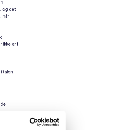
en
, og det
, når
k
ikke er i
ftalen
ede