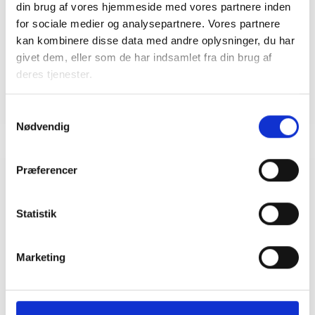
din brug af vores hjemmeside med vores partnere inden
Tlf: 28 88 18 77
for sociale medier og analysepartnere. Vores partnere
Mail: bma@bl.dk
kan kombinere disse data med andre oplysninger, du har
givet dem, eller som de har indsamlet fra din brug af
deres tjenester.
Samtykkevalg
Nødvendig
Præferencer
Relateret indhold
Viden
Statistik
BL INFORMERER
Nye krav om fjernaflæste målere – alle
Marketing
ejendomme skal være klar senest 1. januar
2027
08. juni 2026