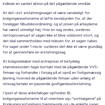
indlede en samlet aktion på det pågældende område.
At det i evt. erstatningssager vil være vanskeligt for
boligorganisationerne at løfte bevisbyrden for, at der
foreligger tilbudskoordinering, og at prisen på arbejderne
har været urimeligt høj. Hvis en sag vindes, vurderes
nettoprovenuet af sagen ikke at blive voldsomt stort, og
det skal sammenholdes med risikoen for, at sagen tabes.
For sager under 1 mio.kr. vurderes slet ikke at være grundlag
for at gennemføre en erstatningssag.
At boligselskaber med entrepriser af betydelig
størrelsesorden tager kontakt med de pågældende VVS-
firmaer og forhandler i forsøg på at opnå en forligsmæssig
løsning, hvorved de pågældende firmaer uden anlæg af
retssag betaler en passende godtgørelse/erstatning.
I lyset af disse anbefalinger opfordrer BL
boligorganisationerne til at orientere sig i "sortbøgerne" på
Konkurrencestyrelsens hjemmeside og i de enkelte sager