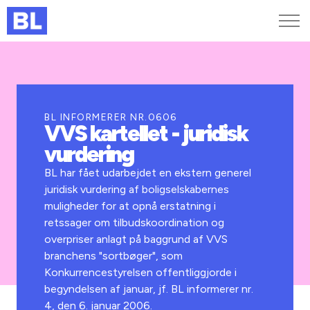
Genveje
Find medarbejder
Kurser og arrangementer
BL INFORMERER NR.0606
VVS kartellet - juridisk
Jobportalen
vurdering
MitBL
BL har fået udarbejdet en ekstern generel
juridisk vurdering af boligselskabernes
muligheder for at opnå erstatning i
retssager om tilbudskoordination og
overpriser anlagt på baggrund af VVS
branchens "sortbøger", som
Konkurrencestyrelsen offentliggjorde i
begyndelsen af januar, jf. BL informerer nr.
4, den 6. januar 2006.