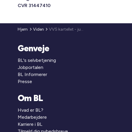
CVR 31447410
Hjem
Viden
VVS kartellet - juridisk vurdering
Genveje
BL's selvbetjening
Jobportalen
BL Informerer
Presse
Om BL
Hvad er BL?
Medarbejdere
Karriere i BL
Tilmeld dig nyhedsbreve