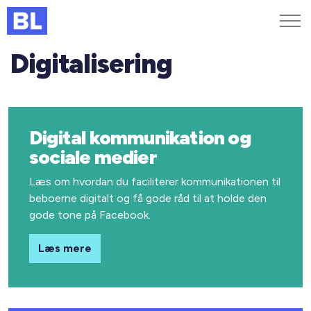
Digitalisering
Genveje
Find medarbejder
Kurser og arrangementer
Digital kommunikation og
Jobportalen
MitBL
sociale medier
Læs om hvordan du faciliterer kommunikationen til
beboerne digitalt og få gode råd til at holde den
gode tone på Facebook.
Læs mere