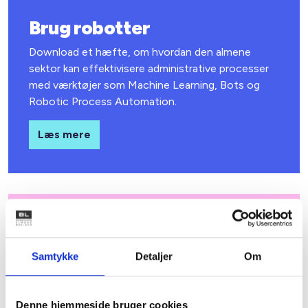
Brug robotter
Download et hæfte, om hvordan den almene
sektor kan effektivisere administrative processer
med værktøjer som Machine Learning, Bots og
Robotic Process Automation.
Læs mere
Webtilgængelighed
Få viden og inspiration til, hvordan I kan gøre
Samtykke
Detaljer
Om
boligorganisationens hjemmeside mere
tilgængelig, så alle uanset forudsætninger kan
bruge den.
Denne hjemmeside bruger cookies