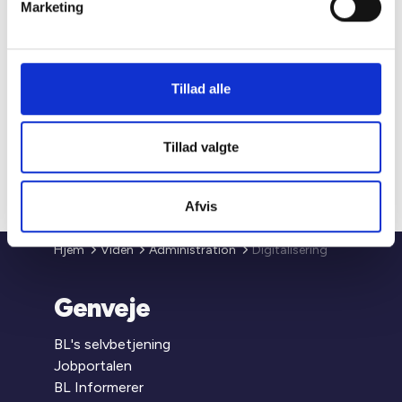
Marketing
Studiestræde 50,
1554 København V
Tillad alle
Mariane Thomsens Gade 2F,
6.1, 8000 Aarhus C
T +45 33 76 20 00
Tillad valgte
E
bl@bl.dk
CVR 31447410
Afvis
Hjem
Viden
Administration
Digitalisering
Genveje
BL's selvbetjening
Jobportalen
BL Informerer