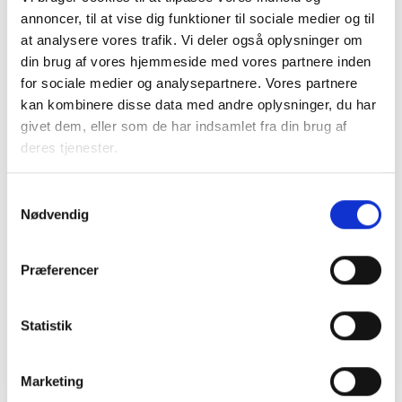
BL INFORMERER
annoncer, til at vise dig funktioner til sociale medier og til
Nye krav om fjernaflæste målere – alle
ejendomme skal være klar senest 1. januar
at analysere vores trafik. Vi deler også oplysninger om
2027
din brug af vores hjemmeside med vores partnere inden
08. juni 2026
for sociale medier og analysepartnere. Vores partnere
kan kombinere disse data med andre oplysninger, du har
givet dem, eller som de har indsamlet fra din brug af
BL INFORMERER
deres tjenester.
Ansvar for nødforsyning i plejeboliger ved
forsyningssvigt
Samtykkevalg
08. juni 2026
Nødvendig
Præferencer
BL INFORMERER
Sundhedsreformens konsekvenser for
kommunale lejemål i almene ældre- og
plejeboliger
Statistik
20. marts 2026
Marketing