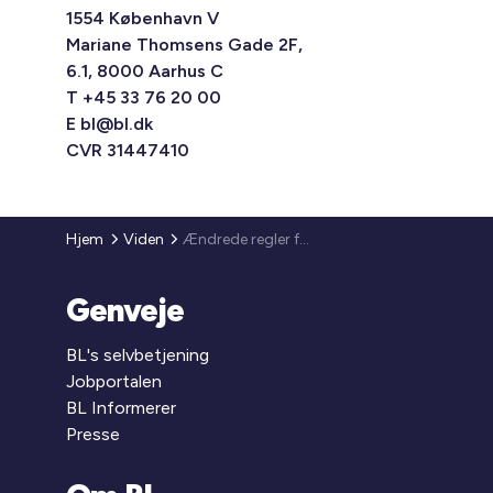
1554 København V
Mariane Thomsens Gade 2F,
6.1, 8000 Aarhus C
T +45 33 76 20 00
E
bl@bl.dk
CVR 31447410
Hjem
Viden
Ændrede regler for behandling af sager ved Voldgiftsnævnet forbygge- og anlægsvirksomhed
Genveje
BL's selvbetjening
Jobportalen
BL Informerer
Presse