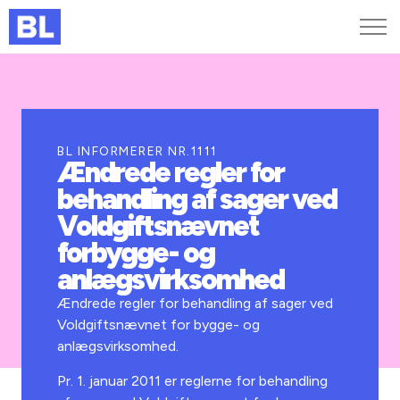
Genveje
Find medarbejder
Kurser og arrangementer
BL INFORMERER NR.1111
Ændrede regler for
Jobportalen
behandling af sager ved
MitBL
Voldgiftsnævnet
forbygge- og
anlægsvirksomhed
Ændrede regler for behandling af sager ved
Voldgiftsnævnet for bygge- og
anlægsvirksomhed.
Pr. 1. januar 2011 er reglerne for behandling