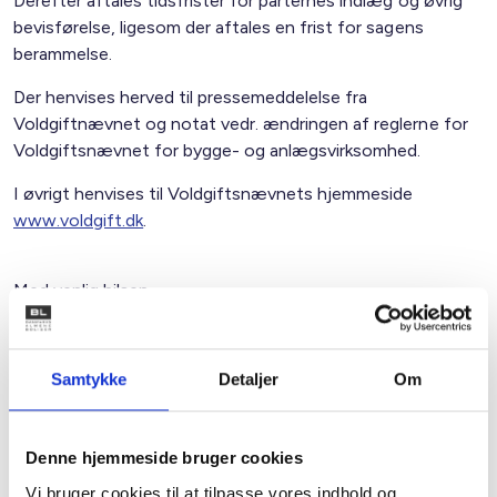
Derefter aftales tidsfrister for parternes indlæg og øvrig
bevisførelse, ligesom der aftales en frist for sagens
berammelse.
Der henvises herved til pressemeddelelse fra
Voldgiftnævnet og notat vedr. ændringen af reglerne for
Voldgiftsnævnet for bygge- og anlægsvirksomhed.
I øvrigt henvises til Voldgiftsnævnets hjemmeside
www.voldgift.dk
.
Med venlig hilsen
Bent Madsen / Claus Pedersen
Samtykke
Detaljer
Om
Relateret indhold
Viden
Denne hjemmeside bruger cookies
Vi bruger cookies til at tilpasse vores indhold og