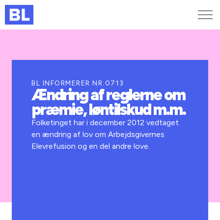
Genveje
Find medarbejder
Kurser og arrangementer
BL INFORMERER NR.0713
Ændring af reglerne om
Jobportalen
præmie, løntilskud m.m.
MitBL
Folketinget har i december 2012 vedtaget
en ændring af lov om Arbejdsgivernes
Elevrefusion og en del andre love.