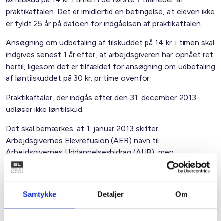
praktikaftalen. Det er imidlertid en betingelse, at eleven ikke
er fyldt 25 år på datoen for indgåelsen af praktikaftalen.
Ansøgning om udbetaling af tilskuddet på 14 kr. i timen skal
indgives senest 1 år efter, at arbejdsgiveren har opnået ret
hertil, ligesom det er tilfældet for ansøgning om udbetaling
af løntilskuddet på 30 kr. pr time ovenfor.
Praktikaftaler, der indgås efter den 31. december 2013
udløser ikke løntilskud.
Det skal bemærkes, at 1. januar 2013 skifter
Arbejdsgivernes Elevrefusion (AER) navn til
Arbejdsgivernes Uddannelsesbidrag (AUB), men
ansøgninger om tilskudsudbetaling berøres ikke heraf.
Samtykke
Detaljer
Om
Praktikaftaler fremover
BL har et par gange de senere år gennemført kampagner