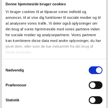
omkring ejendomsservicetekniker-uddannelsen og har
Denne hjemmeside bruger cookies
sideløbende haft en dialog med boligorganisationerne
Vi bruger cookies til at tilpasse vores indhold og
omkring denne. Dette har navnlig de sidste par år resulteret
annoncer, til at vise dig funktioner til sociale medier og til
i en øget tilgang på uddannelsen blandt unge mennesker
at analysere vores trafik. Vi deler også oplysninger om
og tilmed en betydelig stigning i antallet af
din brug af vores hjemmeside med vores partnere inden
uddannelsesaftaler med tilhørende praktikaftaler.
for sociale medier og analysepartnere. Vores partnere
kan kombinere disse data med andre oplysninger, du har
Man kan selvfølgelig ikke udelukke, at den forholdsvis store
givet dem, eller som de har indsamlet fra din brug af
præmie på 70.000 kr., som nu ophører fra 2013, har spillet
deres tjenester.
positivt ind på rekrutteringen af elever i
boligorganisationerne, men det er BL´s håb, at de mange
Samtykkevalg
boligorganisationer også fremover vil fastholde den gode
Nødvendig
udvikling uagtet at den økonomiske gevinst ved at tage
elever bliver mindre de næste år.
Præferencer
BL vil også i år fortsætte dialogen med
boligorganisationerne omkring elever og indholdet af
ejendomsserviceteknikeruddannelsen på møder rundt
Statistik
omkring i landet.