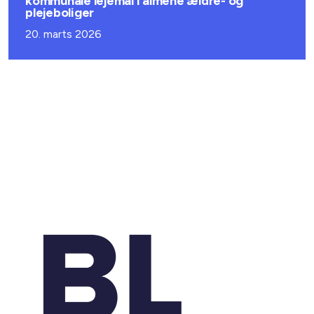
kommunale lejemål i almene ældre- og
plejeboliger
20. marts 2026