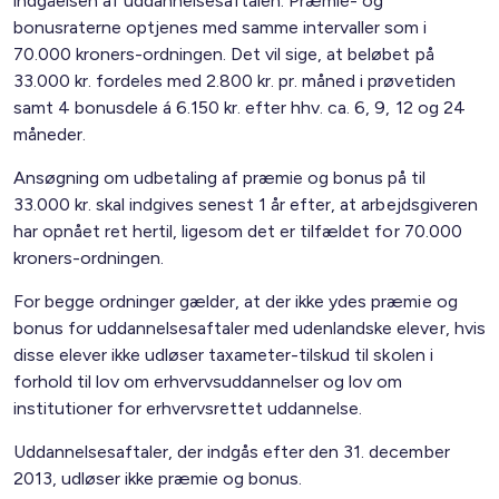
indgåelsen af uddannelsesaftalen. Præmie- og
bonusraterne optjenes med samme intervaller som i
70.000 kroners-ordningen. Det vil sige, at beløbet på
33.000 kr. fordeles med 2.800 kr. pr. måned i prøvetiden
samt 4 bonusdele á 6.150 kr. efter hhv. ca. 6, 9, 12 og 24
måneder.
Ansøgning om udbetaling af præmie og bonus på til
33.000 kr. skal indgives senest 1 år efter, at arbejdsgiveren
har opnået ret hertil, ligesom det er tilfældet for 70.000
kroners-ordningen.
For begge ordninger gælder, at der ikke ydes præmie og
bonus for uddannelsesaftaler med udenlandske elever, hvis
disse elever ikke udløser taxameter-tilskud til skolen i
forhold til lov om erhvervsuddannelser og lov om
institutioner for erhvervsrettet uddannelse.
Uddannelsesaftaler, der indgås efter den 31. december
2013, udløser ikke præmie og bonus.