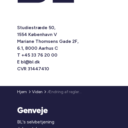
Studiestræde 50,
1554 København V
Mariane Thomsens Gade 2F,
6.1, 8000 Aarhus C
T +45 33 76 20 00
E
bl@bl.dk
CVR 31447410
Hjem
Viden
Ændring af reglerne om præmie, løntilskud m.m.
Genveje
BL's selvbetjening