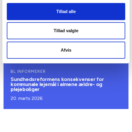
2027
08. juni 2026
Tillad alle
BL INFORMERER
Tillad valgte
Ansvar for nødforsyning i plejeboliger ved
forsyningssvigt
Afvis
08. juni 2026
BL INFORMERER
Sundhedsreformens konsekvenser for
kommunale lejemål i almene ældre- og
plejeboliger
20. marts 2026