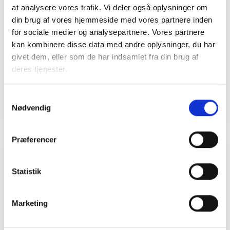
at analysere vores trafik. Vi deler også oplysninger om
Bent Madsen
din brug af vores hjemmeside med vores partnere inden
Adm. direktør
for sociale medier og analysepartnere. Vores partnere
Tlf: 28 88 18 77
kan kombinere disse data med andre oplysninger, du har
Mail: bma@bl.dk
givet dem, eller som de har indsamlet fra din brug af
deres tjenester.
Samtykkevalg
Nødvendig
Præferencer
Relateret indhold
Viden
Statistik
BL INFORMERER
Marketing
Nye krav om fjernaflæste målere – alle
ejendomme skal være klar senest 1. januar