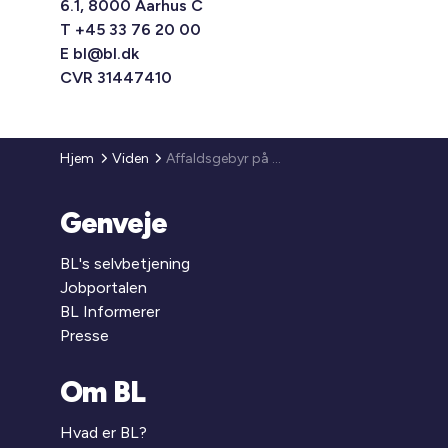
6.1, 8000 Aarhus C
T +45 33 76 20 00
E
bl@bl.dk
CVR 31447410
Hjem
Viden
Affaldsgebyr på genbrugspladser
Genveje
BL's selvbetjening
Jobportalen
BL Informerer
Presse
Om BL
Hvad er BL?