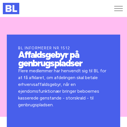
Genveje
Find medarbejder
Kurser og arrangementer
BL INFORMERER NR.1512
Affaldsgebyr på
Jobportalen
genbrugspladser
MitBL
Flere medlemmer har henvendt sig til BL for
at få afklaret, om afdelingen skal betale
erhvervsaffaldsgebyr, når en
ejendomsfunktionær bringer beboernes
kasserede genstande - storskrald - til
genbrugspladsen.