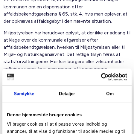
kommunen om en dispensation efter
affaldsbekendtgørelsens § 65, stk. 4, hvis man oplever, at
der opkræves affaldsgebyr i den nævnte situation.
Miljøstyrelsen har herudover oplyst, at der ikke er adgang til
at klage over de kommunale afgørelser efter
affaldsbekendtgørelsen, hverken til Miljøstyrelsen eller til
Miljø- og Naturklagenævnet. Det retlige tilsyn føres af
statsforvaltningerne. Her kan borgere eller virksomheder
indbringe sager, hvis man mener, at kommunerne
tilsidesætter lovgivningen.
Med venlig hilsen
Samtykke
Detaljer
Om
Bent Madsen / Birgitte Fæster
Denne hjemmeside bruger cookies
Vi bruger cookies til at tilpasse vores indhold og
Kontakt
annoncer, til at vise dig funktioner til sociale medier og til