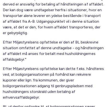
derved er ansvarlig for betaling af håndteringen af affaldet.
Der kan dog være undtagelser herfra i situationer, hvor en
transportør alene leverer en ydelse bestående i transport
af affaldet fra A-B. Udgangspunktet vil i denne situation
være, at det er den, for hvem affaldet transporteres, der
er gebyrpligtig.
Efter Miljøstyrelsens opfattelse er den af BL beskrevne
situation omfattet af denne undtagelse - og håndteringen
af affaldet må anses for betalt med husholdningernes
affaldsgebyr."
Efter Miljøstyrelsens opfattelse kan dette f.eks. håndteres
ved, at boligorganisationen på forhånd kan rekvirere
kuponer eller lign. fra kommunen, der giver
boligorganisationen adgang til genbrugspladsen med
husholdningers storskrald uden betaling af
erhvervsaffaldsgebyr.
BL vil derfor opfordre til, at boligorganisationen søger