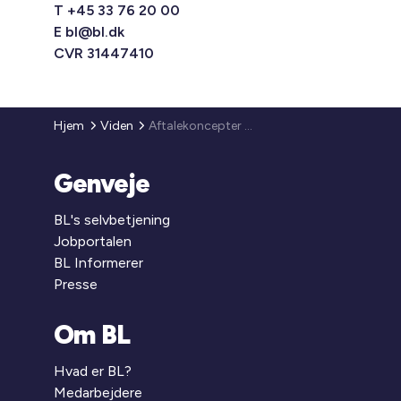
T +45 33 76 20 00
E
bl@bl.dk
CVR 31447410
Hjem
Viden
Aftalekoncepter for andre boligtyper
Genveje
BL's selvbetjening
Jobportalen
BL Informerer
Presse
Om BL
Hvad er BL?
Medarbejdere