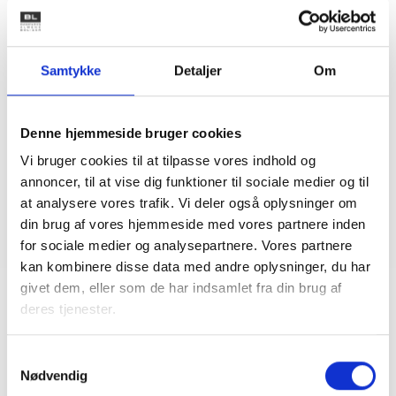
Kontakt
Samtykke
Detaljer
Om
Susan Fiil
Præstegaard
Juridisk konsulent
Denne hjemmeside bruger cookies
Tlf: 53 73 15 48
Vi bruger cookies til at tilpasse vores indhold og
Mail: sfp@bl.dk
annoncer, til at vise dig funktioner til sociale medier og til
at analysere vores trafik. Vi deler også oplysninger om
din brug af vores hjemmeside med vores partnere inden
for sociale medier og analysepartnere. Vores partnere
kan kombinere disse data med andre oplysninger, du har
givet dem, eller som de har indsamlet fra din brug af
deres tjenester.
Relateret indhold
Viden
Samtykkevalg
Nødvendig