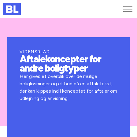
Genveje
Find medarbejder
Kurser og arrangementer
VIDENSBLAD
Aftalekoncepter for
Jobportalen
andre boligtyper
MitBL
Her gives et overblik over de mulige
boligløsninger og et bud på en aftaletekst,
der kan klippes ind i konceptet for aftaler om
udlejning og anvisning.