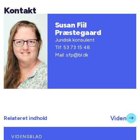
Kontakt
Susan Fiil
Præstegaard
Juridisk konsulent
Tlf: 53 73 15 48
Mail: sfp@bl.dk
Relateret indhold
Viden
VIDENSBLAD