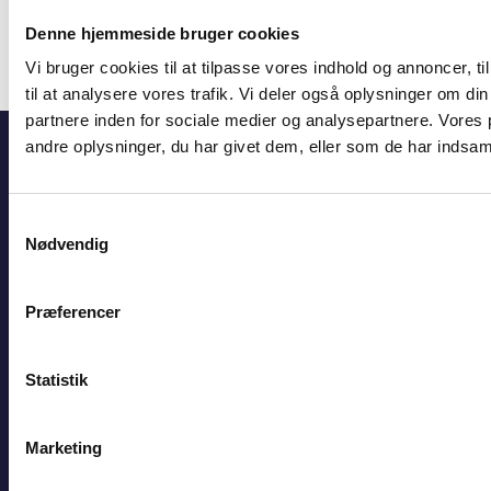
E
bl@bl.dk
Denne hjemmeside bruger cookies
CVR 31447410
Vi bruger cookies til at tilpasse vores indhold og annoncer, til
til at analysere vores trafik. Vi deler også oplysninger om 
partnere inden for sociale medier og analysepartnere. Vore
Hjem
Viden
Mulige udlejningsredskaber
andre oplysninger, du har givet dem, eller som de har indsamle
Genveje
Samtykkevalg
Nødvendig
BL's selvbetjening
Jobportalen
BL Informerer
Præferencer
Presse
Statistik
Om BL
Hvad er BL?
Marketing
Medarbejdere
Karriere i BL