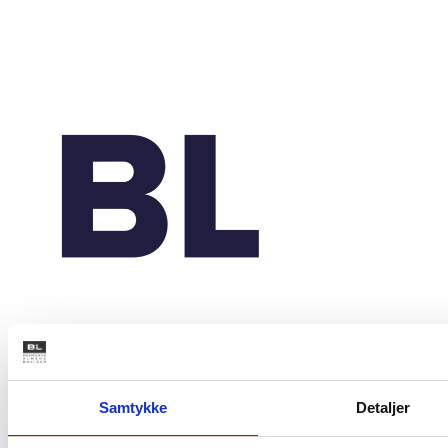
Studiestræde 50,
1554 København V
Mariane Thomsens Gade 2F,
Samtykke
Detaljer
6.1, 8000 Aarhus C
T +45 33 76 20 00