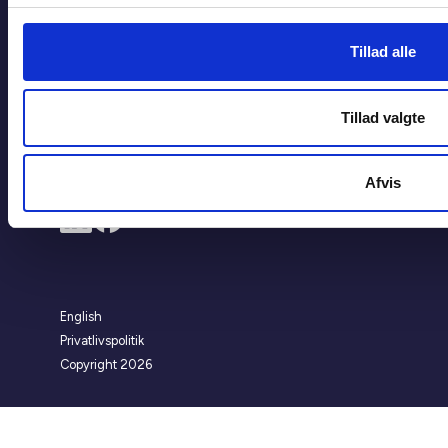
Tilmeld dig nyhedsbreve
Tillad alle
Flere links
Høringssvar
Tillad valgte
Håndbøger og pjecer
BL's whistleblowerordning
Afvis
English
Privatlivspolitik
Copyright 2026