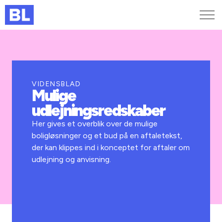
Genveje
Find medarbejder
Kurser og arrangementer
VIDENSBLAD
Mulige
Jobportalen
udlejningsredskaber
MitBL
Her gives et overblik over de mulige
boligløsninger og et bud på en aftaletekst,
der kan klippes ind i konceptet for aftaler om
udlejning og anvisning.