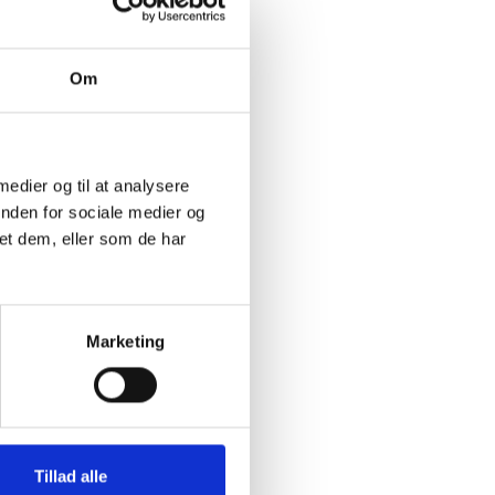
 indtil
 ydelse,
rentet
Om
lig vis.
 medier og til at analysere
inden for sociale medier og
et dem, eller som de har
Marketing
f
i
es:
Tillad alle