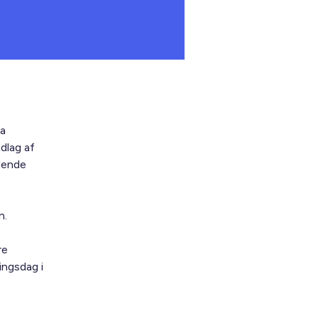
ra
dlag af
ldende
n.
re
ingsdag i