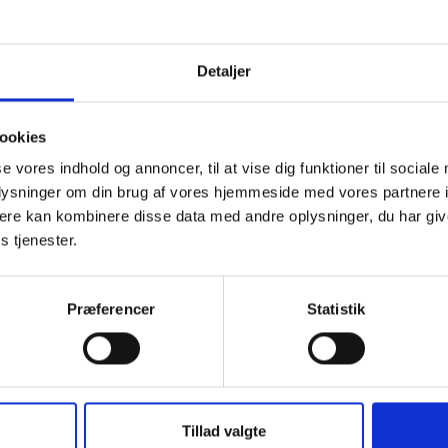
g for det indfriede lån, reguleres basisrenten/beboerbetalingen,
r til den laveste af enten ydelsen på det indfriede lån eller den
onverteringstidspunktet kan beregnes på et tilsvarende fastfor
Detaljer
n, et såkaldt skyggelån . I dette tilfælde kan rentesikringen ikke
 på sædvanlig måde, ligesom oplysningerne, der modtages fra
yrelsen i løbet af efteråret, heller ikke kan anvendes på alminde
ookies
gerne fra Økonomistyrelsen om rentesikring vedrører nemlig
se vores indhold og annoncer, til at vise dig funktioner til sociale
net.
oplysninger om din brug af vores hjemmeside med vores partnere 
ere kan kombinere disse data med andre oplysninger, du har giv
taludgifterne i 2009 for en afdeling med rentesikring til
s tjenester.
asningslån beløber sig imidlertid til forskellen mellem ydelsen på
net og rentesikringen for 2009, som vist i eksempel 3.
Præferencer
Statistik
er 2008 foretages en rentetilpasning og dermed en ændring a
å afdelingens lån for 2009, hvilket kreditinstituttet giver
tyrelsen meddelelse om. På grundlag heraf sker den endelige
ringsberegning for 2009, som Økonomistyrelsen orienterer om 
sen af det nye år. Den endelige rentesikring fremkommer såled
Tillad valgte