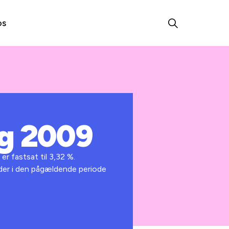
os
ng 2009
r fastsat til 3,32 %.
, der i den pågældende periode