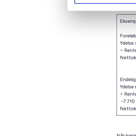
Rentesik
Eksemp
Foreløb
Ydelse 
÷ Rente
Nettoka
Endelig
Ydelse 
÷ Rente
-7.710 
Nettoka
Når basi