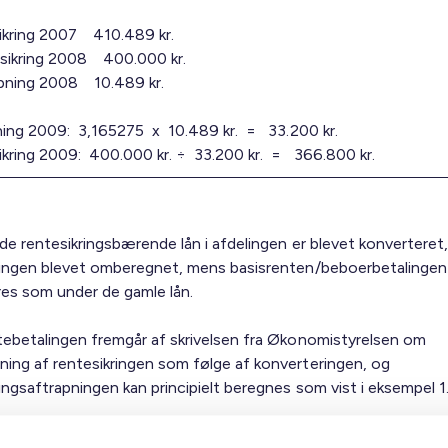
ikring 2007 410.489 kr.
esikring 2008 400.000 kr.
apning 2008 10.489 kr.
ning 2009: 3,165275 x 10.489 kr. = 33.200 kr.
kring 2009: 400.000 kr. ÷ 33.200 kr. = 366.800 kr.
de rentesikringsbærende lån i afdelingen er blevet konverteret,
ringen blevet omberegnet, mens basisrenten/beboerbetalingen
res som under de gamle lån.
tebetalingen fremgår af skrivelsen fra Økonomistyrelsen om
ing af rentesikringen som følge af konverteringen, og
ingsaftrapningen kan principielt beregnes som vist i eksempel 1
i forbindelse med konverteringen blev optaget et rentetilpasnin