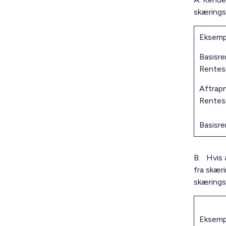
skærings
Eksempe
Basisre
Rentesi
Aftrapn
Rentesi
Basisre
B. Hvis 
fra skær
skærings
Eksemp