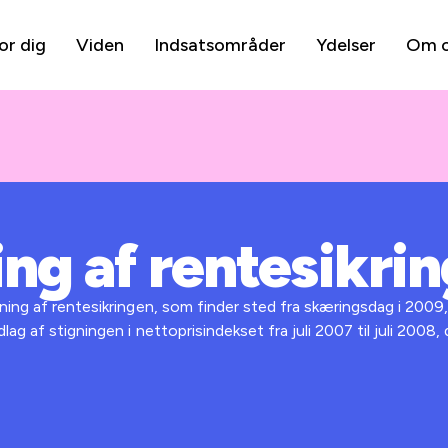
or dig
Viden
Indsatsområder
Ydelser
Om 
ng af rentesikri
ing af rentesikringen, som finder sted fra skæringsdag i 2009, e
ag af stigningen i nettoprisindekset fra juli 2007 til juli 2008