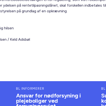
r ydelsen på rentetilpasningslånet, skal forskellen indbetales til
tyrelsen på grundlag af en opkrævning.
ig hilsen
lsen / Keld Adsbøl
BL INFORMERER
BL
Ansvar for nødforsyning i
S
plejeboliger ved
k
forsyningssvigt
k