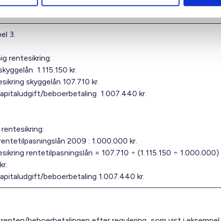
ringskyggelån - (ydelseskyggelån - ydelse rentetilpasningslån)
el 3.
ig rentesikring:
skyggelån 1.115.150 kr.
sikring skyggelån 107.710 kr.
pitaludgift/beboerbetaling 1.007.440 kr.
 rentesikring:
rentetilpasningslån 2009 : 1.000.000 kr.
sikring rentetilpasningslån = 107.710 ÷ (1.115.150 ÷ 1.000.000)
kr.
pitaludgift/beboerbetaling 1.007.440 kr.
srenten/beboerbetalingen efter regulering, som vist i eksempel 