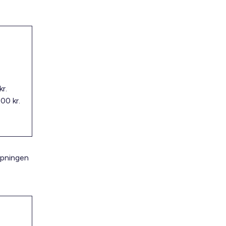
r.
00 kr.
apningen