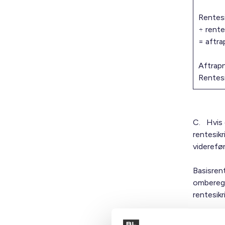
Rentes
÷ rent
= aftr
Aftrap
Rentesi
C. Hvis 
rentesik
viderefø
Basisren
omberegn
rentesikr
Hvis der 