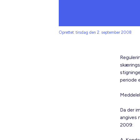
Oprettet: tirsdag den 2. september 2008
Reguleri
skæringsd
stigninge
periode 
Meddelels
Da der im
angives 
2009:
A. Kende