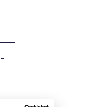
 er
.
gslån til