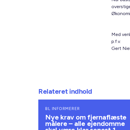
overstige
Økonomis
Med venl
p.f.v.
Gert Nie
Relateret indhold
BL INFORMERER
Nye krav om fjernaflæste
målere – alle ejendomme
skal være klar senest 1.