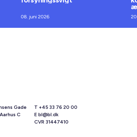
æ
08. juni 2026
20
msens Gade
T +45 33 76 20 00
 Aarhus C
E
bl@bl.dk
CVR 31447410