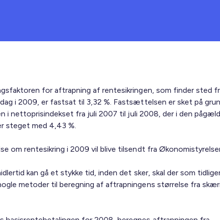
ngsfaktoren for aftrapning af rentesikringen, som finder sted f
ag i 2009, er fastsat til 3,32 %. Fastsættelsen er sket på grun
n i nettoprisindekset fra juli 2007 til juli 2008, der i den pågæ
er steget med 4,43 %.
e om rentesikring i 2009 vil blive tilsendt fra Økonomistyrelse
idlertid kan gå et stykke tid, inden det sker, skal der som tidlige
nogle metoder til beregning af aftrapningens størrelse fra skær
s basisrentebetalingen for 2008, beregnes aftrapningen fra