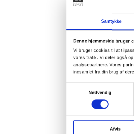
erstatnin
den svare
der på k
Samtykke
nominallå
beregnes
Økonomist
Denne hjemmeside bruger c
Oplysnin
Vi bruger cookies til at tilpas
skyggelå
vores trafik. Vi deler også 
analysepartnere. Vores partn
Nettokapi
indsamlet fra din brug af dere
rentetilp
skyggelå
Samtykkevalg
Nødvendig
I decemb
ydelsen p
Økonomis
rentesik
begyndel
Afvis