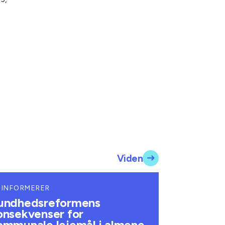
Viden
 INFORMERER
undhedsreformens
onsekvenser for
ommunale lejemål i almene