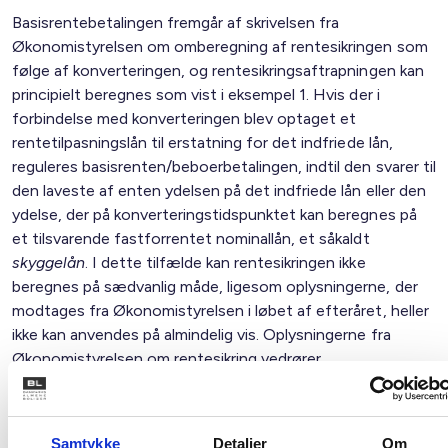
Basisrentebetalingen fremgår af skrivelsen fra
Økonomistyrelsen om omberegning af rentesikringen som
følge af konverteringen, og rentesikringsaftrapningen kan
principielt beregnes som vist i eksempel 1. Hvis der i
forbindelse med konverteringen blev optaget et
rentetilpasningslån til erstatning for det indfriede lån,
reguleres basisrenten/beboerbetalingen, indtil den svarer til
den laveste af enten ydelsen på det indfriede lån eller den
ydelse, der på konverteringstidspunktet kan beregnes på
et tilsvarende fastforrentet nominallån, et såkaldt
skyggelån
. I dette tilfælde kan rentesikringen ikke
beregnes på sædvanlig måde, ligesom oplysningerne, der
modtages fra Økonomistyrelsen i løbet af efteråret, heller
ikke kan anvendes på almindelig vis. Oplysningerne fra
Økonomistyrelsen om rentesikring vedrører
nemlig
skyggelånet
.
Nettokapitaludgifterne i 2011 for en afdeling med
Samtykke
Detaljer
Om
rentesikring til rentetilpasningslån beløber sig