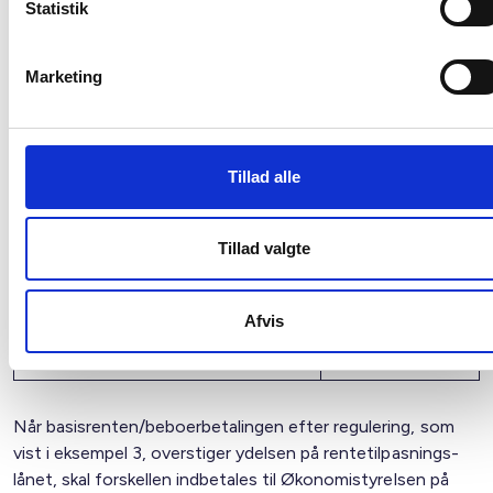
Statistik
÷ Rentesikring
82.359 kr.
skyggelån
Marketing
Nettokapitaludgift/beboerbetaling
1.032.791 kr.
Tillad alle
Endelig rentesikring:
Ydelse
:
1.000.000 kr.
rentetilpasningslån 2011
Tillad valgte
÷ Rentesikring
=
rentetilpasningslån
82.359 ÷ (1.115.150 ÷ 1.000.000) =
-32.791 kr.
Afvis
Nettokapitaludgift/beboerbetaling
1.032.791 kr.
Når basisrenten/beboerbetalingen efter regulering, som
vist i eksempel 3, overstiger ydelsen på rentetilpasnings­
lånet, skal forskellen indbetales til Økonomistyrelsen på