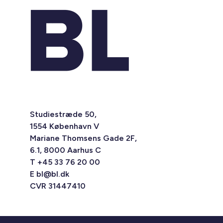
Studiestræde 50,
1554 København V
Mariane Thomsens Gade 2F,
6.1, 8000 Aarhus C
T +45 33 76 20 00
E
bl@bl.dk
CVR 31447410