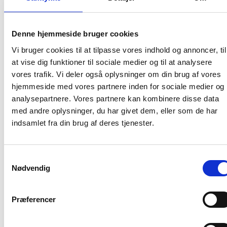
imidlertid til forskellen mellem ydelsen på
skyggelånet
og rentesikringen for 2011, som vist i eksempel 3.
Denne hjemmeside bruger cookies
I december 2010 foretages en rentetilpasning og dermed
Vi bruger cookies til at tilpasse vores indhold og annoncer, til
en ændring af ydelsen på afdelingens lån for 2011, hvilket
at vise dig funktioner til sociale medier og til at analysere
kreditinstituttet giver Økonomistyrelsen meddelelse om.
vores trafik. Vi deler også oplysninger om din brug af vores
På grundlag heraf sker den
endelige
rentesikringsberegning
hjemmeside med vores partnere inden for sociale medier og
for 2011, som Økonomistyrelsen orienterer om i
analysepartnere. Vores partnere kan kombinere disse data
begyndelsen af det nye år. Den endelige rentesikring
med andre oplysninger, du har givet dem, eller som de har
fremkommer således:
indsamlet fra din brug af deres tjenester.
Rentesikring
- (ydelse
-
skyggelån
skyggelån
ydelse
)
rentetilpasningslån
Samtykkevalg
Nødvendig
Eksempel 3.
Foreløbig rentesikring:
Præferencer
Ydelse
1.115.150 kr.
skyggelån