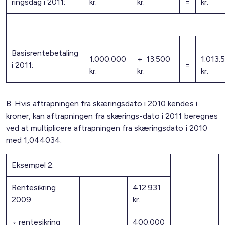
ringsdag i 2011:
kr.
kr.
=
kr.
Basisrentebetaling
1.000.000
+ 13.500
1.013.
i 2011:
=
kr.
kr.
kr.
B. Hvis aftrapningen fra skæringsdato i 2010 kendes i
kroner, kan aftrapningen fra skærings-dato i 2011 beregnes
ved at multiplicere aftrapningen fra skæringsdato i 2010
med 1,044034.
Eksempel 2.
Rentesikring
412.931
2009
kr.
÷ rentesikring
400.000