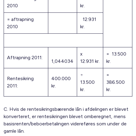
2010
kr.
= aftrapning
12.931
2010
kr.
x
= 13.500
Aftrapning 2011:
1,044034
12.931 kr.
kr.
÷
=
Rentesikring
400.000
13.500
386.500
2011:
kr.
kr.
kr.
C. Hvis de rentesikringsbærende lån i afdelingen er blevet
konverteret, er rentesikringen blevet omberegnet, mens
basisrenten/beboerbetalingen videreføres som under de
gamle lån.