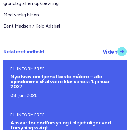
grundlag af en opkrævning.
Med venlig hilsen
Bent Madsen / Keld Adsbøl
Relateret indhold
Viden
BL INFORMERER
Nye krav om fjernaflæste målere – alle
ejendomme skal være klar senest 1. januar
2027
08. juni 2026
BL INFORMERER
Ansvar for nødforsyning i plejeboliger ved
forsyningssvigt