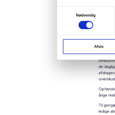
Samtykkevalg
Almene b
Nødvendig
skal tjen
Det betyd
de fleste
Den alme
Afvis
Non-profi
omkostni
de dagli
afdrages 
overskud 
Opførsler
årige rea
Til geng
ledige al