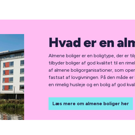
Hvad er en al
Almene boliger er en boligtype, der er ti
tilbyder boliger af god kvalitet til en rim
af almene boligorganisationer, som oper
fastsat af lovgivningen. På den måde er l
en rimelig husleje og en bolig af god kval
Læs mere om almene boliger her