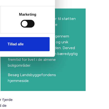
Marketing
Landsbyggefonden bidrager til støtten
og udviklingen af det almene
boligbyggeri og sektorens
konkurrenceevne. Det sker gennem
forskellige støtteordninger og unik
Tillad alle
data- og evidensbaseret viden. Derved
er fonden med til at sikre en bæredygtig
fremtid for livet i de almene
boligområder.
Besøg
Landsbyggefondens
hjemmeside.
r fjerde
d de