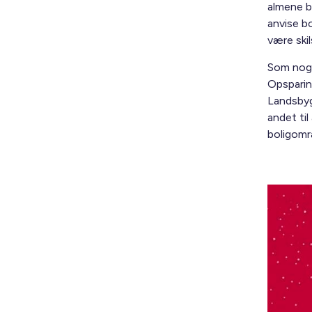
almene b
anvise b
være skil
Som noget
Opsparin
Landsbyg
andet ti
boligomr