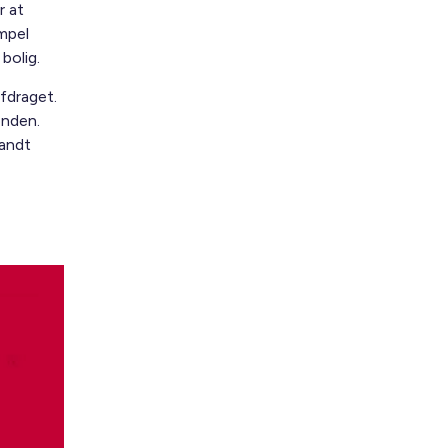
r at
mpel
bolig.
afdraget.
onden.
landt