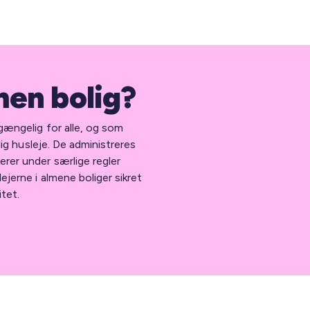
men bolig?
lgængelig for alle, og som
elig husleje. De administreres
erer under særlige regler
ejerne i almene boliger sikret
itet.