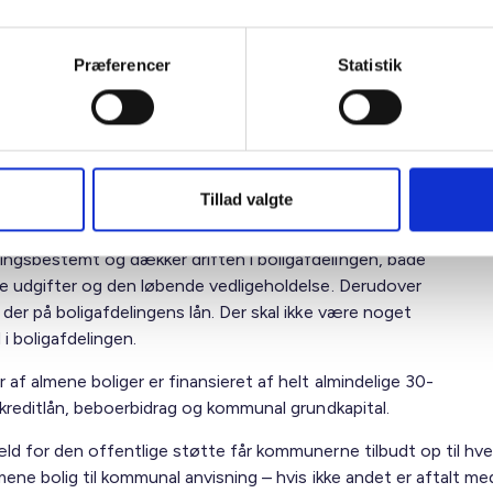
oliger er ejet af almene boligorganisationer, hvor ingen
Præferencer
Statistik
e penge på huslejen.
er, at huslejen kan holdes på et rimeligt lavt niveau, så
 mennesker har råd til at bo der.
ne boligsektor er med andre ord
non-profit.
Tillad valgte
t betyder, at huslejen i de almene boliger er
ngsbestemt og dækker driften i boligafdelingen, både
ge udgifter og den løbende vedligeholdelse. Derudover
der på boligafdelingens lån. Der skal ikke være noget
i boligafdelingen.
 af almene boliger er finansieret af helt almindelige 30-
lkreditlån, beboerbidrag og kommunal grundkapital.
æld for den offentlige støtte får kommunerne tilbudt op til hve
mene bolig til kommunal anvisning – hvis ikke andet er aftalt me