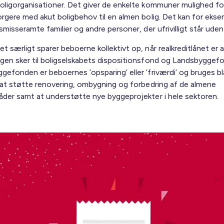
oligorganisationer. Det giver de enkelte kommuner mulighed fo
orgere med akut boligbehov til en almen bolig. Det kan for ekse
smisseramte familier og andre personer, der ufrivilligt står uden 
 særligt sparer beboerne kollektivt op, når realkreditlånet er 
gen sker til boligselskabets dispositionsfond og Landsbyggef
gefonden er beboernes ’opsparing’ eller ’friværdi’ og bruges b
l at støtte renovering, ombygning og forbedring af de almene
åder samt at understøtte nye byggeprojekter i hele sektoren.