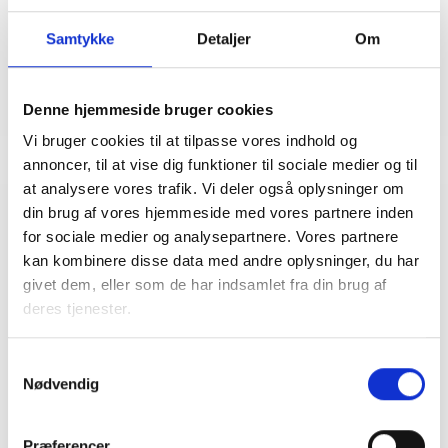
Mail: bma@bl.dk
Samtykke
Detaljer
Om
Denne hjemmeside bruger cookies
Vi bruger cookies til at tilpasse vores indhold og
annoncer, til at vise dig funktioner til sociale medier og til
at analysere vores trafik. Vi deler også oplysninger om
din brug af vores hjemmeside med vores partnere inden
Relateret indhold
Viden
for sociale medier og analysepartnere. Vores partnere
kan kombinere disse data med andre oplysninger, du har
givet dem, eller som de har indsamlet fra din brug af
BL INFORMERER
deres tjenester.
Nye krav om fjernaflæste målere – alle
ejendomme skal være klar senest 1. januar
2027
Samtykkevalg
08. juni 2026
Nødvendig
Præferencer