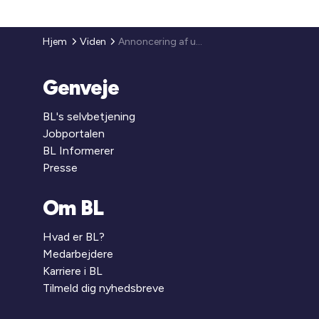
Hjem
Viden
Annoncering af udbud af vare- og tjenesteydelseskontrakter på www.udbud.dk
Genveje
BL's selvbetjening
Jobportalen
BL Informerer
Presse
Om BL
Hvad er BL?
Medarbejdere
Karriere i BL
Tilmeld dig nyhedsbreve