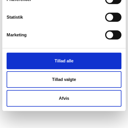
BL INFORMERER
Ansvar for nødforsyning i plejeboliger ved
forsyningssvigt
Statistik
08. juni 2026
Marketing
BL INFORMERER
Sundhedsreformens konsekvenser for
kommunale lejemål i almene ældre- og
plejeboliger
Tillad alle
20. marts 2026
Tillad valgte
Afvis