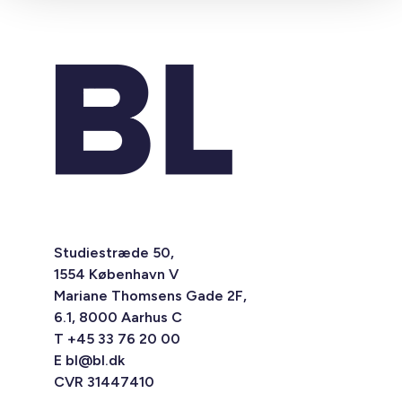
Studiestræde 50,
1554 København V
Mariane Thomsens Gade 2F,
6.1, 8000 Aarhus C
T +45 33 76 20 00
E
bl@bl.dk
CVR 31447410