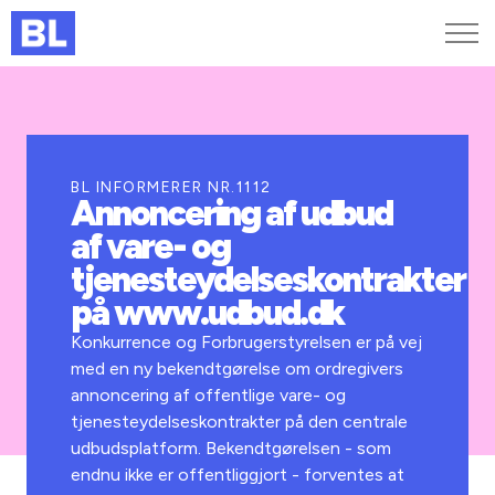
Genveje
Find medarbejder
Kurser og arrangementer
BL INFORMERER NR.1112
Annoncering af udbud
Jobportalen
af vare- og
MitBL
tjenesteydelseskontrakter
på www.udbud.dk
Konkurrence og Forbrugerstyrelsen er på vej
med en ny bekendtgørelse om ordregivers
annoncering af offentlige vare- og
tjenesteydelseskontrakter på den centrale
udbudsplatform. Bekendtgørelsen - som
endnu ikke er offentliggjort - forventes at