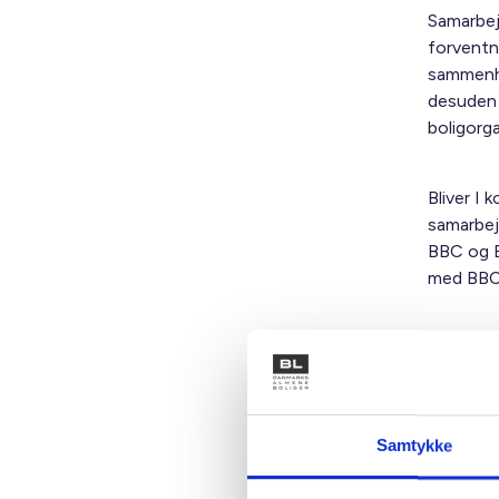
Samarbej
forventni
sammenhæ
desuden a
boligorga
Bliver I 
samarbejd
BBC og B
med BBC 
Ved spør
afdeling
Samtykke
Med venl