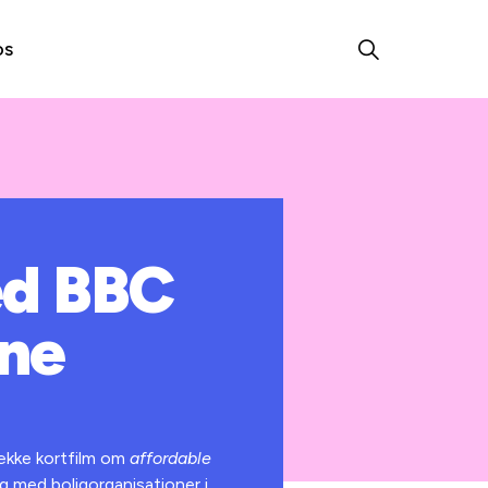
os
ed BBC
ene
række kortfilm om
affordable
g med boligorganisationer i