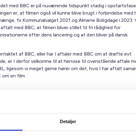
det med BBC er på nuværende tidspunkt stadig i opstartsfas
ngen er, at filmen også vil kunne blive brugt i forbindelse med 
nge, fx Kommunalvalget 2021 og Almene Boligdage i 2023. V
ftalt med BBC, at filmen bliver stillet til fri rådighed for
nisationerne efter dens lancering og at den bliver på dansk.
kontaktet af BBC, eller har I aftaler med BBC om at drøfte evt.
e, er I derfor velkomne til at henvise til ovenstående aftale m
L, ligesom vi meget gerne hører om det, hvis I har aftalt sama
om en film.
gsmål til ovenstående eller interesse i at høre mere kan I kont
sleder og PA-chef Natalia Anna Rogaczewska (
nro@bl.dk
)
Detaljer
ig hilsen