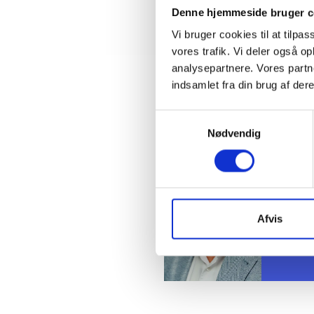
Natalia
Denne hjemmeside bruger c
Vi bruger cookies til at tilpas
vores trafik. Vi deler også 
analysepartnere. Vores partn
indsamlet fra din brug af dere
Kontakt
Samtykkevalg
Nødvendig
Ben
Adm. di
Tlf: 28
Mail: 
Afvis