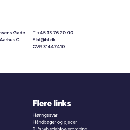
msens Gade
T +45 33 76 20 00
 Aarhus C
E
bl@bl.dk
CVR 31447410
Flere links
Høringssvar
Håndbøger og pjecer
BL's whistleblowerordning