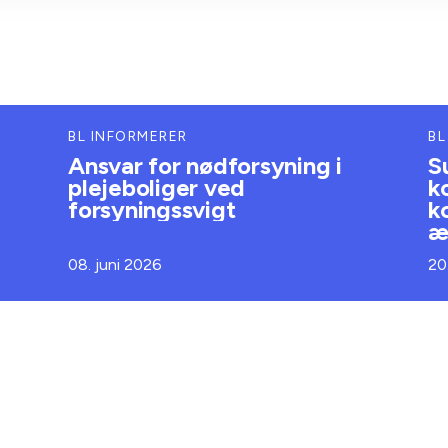
BL INFORMERER
BL
Ansvar for nødforsyning i
S
plejeboliger ved
k
forsyningssvigt
k
æ
08. juni 2026
20