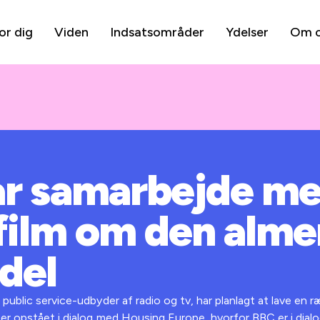
or dig
Viden
Indsatsområder
Ydelser
Om 
år samarbejde m
film om den alm
del
public service-udbyder af radio og tv, har planlagt at lave en 
er opstået i dialog med Housing Europe, hvorfor BBC er i dialo