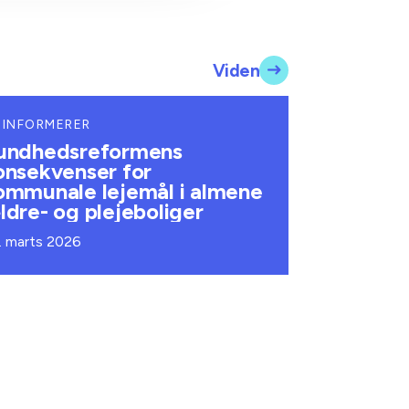
Viden
 INFORMERER
undhedsreformens
onsekvenser for
ommunale lejemål i almene
ldre- og plejeboliger
. marts 2026