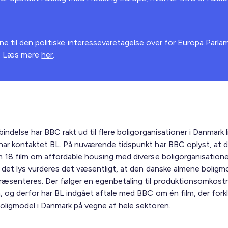
ne til den politiske interessevaretagelse over for Europa Parl
3. Læs mere
her
.
bindelse har BBC rakt ud til flere boligorganisationer i Danmark
har kontaktet BL. På nuværende tidspunkt har BBC oplyst, at de
m 18 film om affordable housing med diverse boligorganisationer
I det lys vurderes det væsentligt, at den danske almene boligm
ræsenteres. Der følger en egenbetaling til produktionsomkost
n, og derfor har BL indgået aftale med BBC om én film, der fork
oligmodel i Danmark på vegne af hele sektoren.