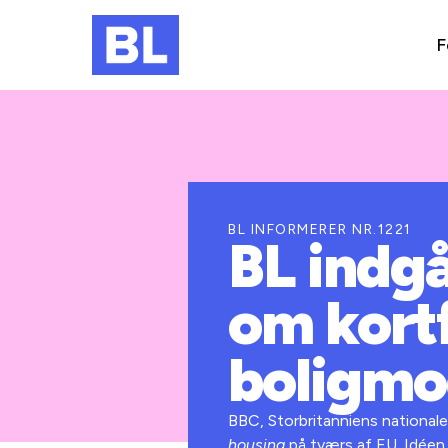
F
BL INFORMERER NR.1221
BL indg
om kort
boligmo
BBC, Storbritanniens nationale 
housing
på tværs af EU. Idéen 