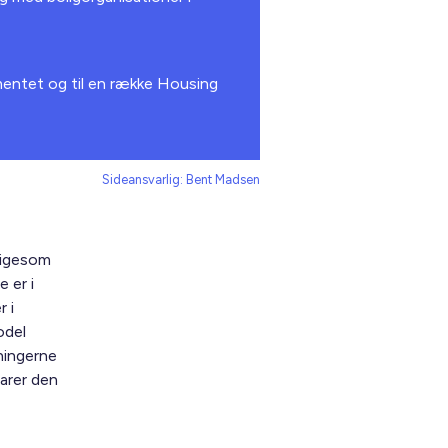
amentet og til en række Housing
Sideansvarlig: Bent Madsen
 ligesom
 er i
 i
odel
ningerne
larer den