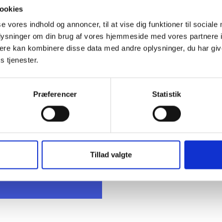
 Anna Rogaczewska / Bent Madsen
ookies
se vores indhold og annoncer, til at vise dig funktioner til sociale
oplysninger om din brug af vores hjemmeside med vores partnere 
ere kan kombinere disse data med andre oplysninger, du har giv
s tjenester.
Præferencer
Statistik
t Madsen
rektør
 88 18 77
bma@bl.dk
Tillad valgte