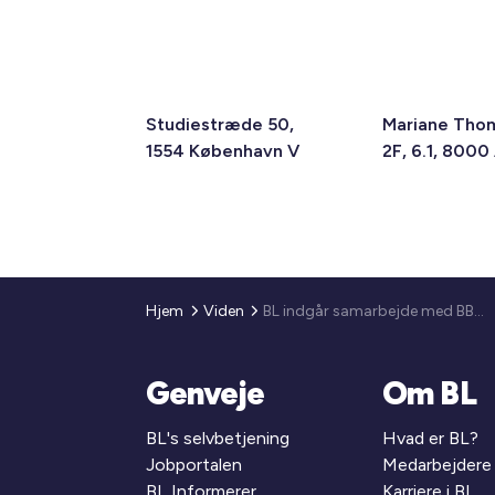
Studiestræde 50,
Mariane Tho
1554 København V
2F, 6.1, 8000
Hjem
Viden
BL indgår samarbejde med BBC om kortfilm om den almene boligmodel
Genveje
Om BL
BL's selvbetjening
Hvad er BL?
Jobportalen
Medarbejdere
BL Informerer
Karriere i BL