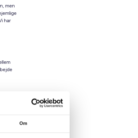
en, men
hjemlige
i har
ellem
rbejde
akte
Om