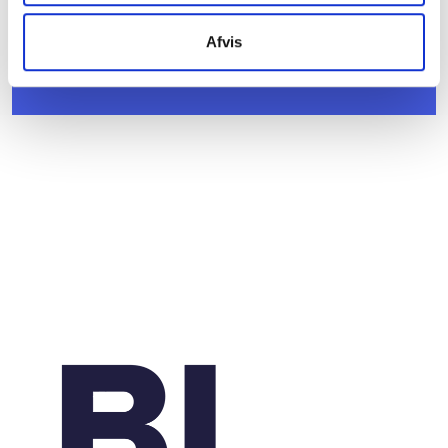
Sundhedsreformens konsekvenser for
kommunale lejemål i almene ældre- og
Afvis
plejeboliger
20. marts 2026