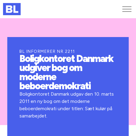
Genveje
Find medarbejder
Kurser og arrangementer
BL INFORMERER NR.2211
Boligkontoret Danmark
Jobportalen
udgiver bog om
MitBL
moderne
beboerdemokrati
Boligkontoret Danmark udgav den 10. marts
2011 en ny bog om det moderne
beboerdemokrati under titlen: Sæt kulør på
samarbejdet.