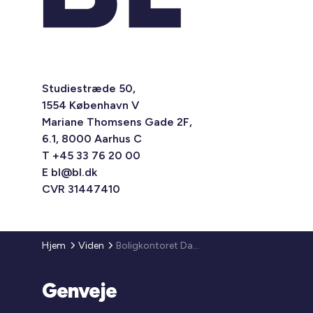
Studiestræde 50,
1554 København V
Mariane Thomsens Gade 2F,
6.1, 8000 Aarhus C
T +45 33 76 20 00
E
bl@bl.dk
CVR 31447410
Hjem
Viden
Boligkontoret Danmark udgiver bog om moderne beboerdemokrati
Genveje