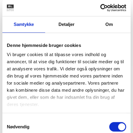
Bent Madsen
Adm. direktør
Tlf: 28 88 18 77
Samtykke
Detaljer
Om
Mail: bma@bl.dk
Denne hjemmeside bruger cookies
Vi bruger cookies til at tilpasse vores indhold og
annoncer, til at vise dig funktioner til sociale medier og til
at analysere vores trafik. Vi deler også oplysninger om
din brug af vores hjemmeside med vores partnere inden
for sociale medier og analysepartnere. Vores partnere
kan kombinere disse data med andre oplysninger, du har
Relateret indhold
Viden
givet dem, eller som de har indsamlet fra din brug af
deres tjenester.
BL INFORMERER
Nye krav om fjernaflæste målere – alle
Samtykkevalg
ejendomme skal være klar senest 1. januar
Nødvendig
2027