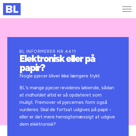
Genveje
Find medarbejder
Kurser og arrangementer
BL INFORMERER NR.4411
Elektronisk eller på
Jobportalen
papir?
MitBL
Nogle pjecer bliver ikke længere trykt.
BL's mange pjecer revideres løbende, sådan
at
indholdet
altid er så opdateret som
muligt. Fremover vil pjecernes
form
også
vurderes: Skal de fortsat udgives på papir -
eller er det mere hensigtsmæssigt at udgive
dem elektronisk?