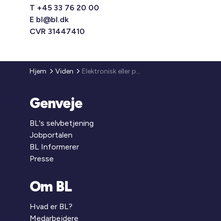
T +45 33 76 20 00
E
bl@bl.dk
CVR 31447410
Hjem
Viden
Elektronisk eller på papir?
Genveje
BL's selvbetjening
Jobportalen
BL Informerer
Presse
Om BL
Hvad er BL?
Medarbejdere