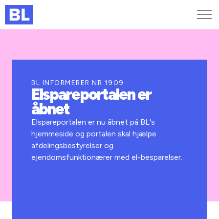
Genveje
Find medarbejder
Kurser og arrangementer
BL INFORMERER NR.1909
Elspareportalen er
Jobportalen
åbnet
MitBL
Elspareportalen er nu åbnet på BL's
hjemmeside og portalen skal hjælpe
afdelingsbestyrelser og
ejendomsfunktionærer med el-besparelser.