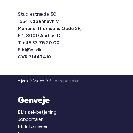
Studiestræde 50,
1554 København V
Mariane Thomsens Gade 2F,
6.1, 8000 Aarhus C
T +45 33 76 20 00
E
bl@bl.dk
CVR 31447410
Hjem
Viden
Elspareportalen er åbnet
Genveje
BL's selvbetjening
Jobportalen
BL Informerer