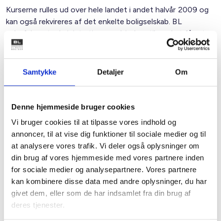
Kurserne rulles ud over hele landet i andet halvår 2009 og
kan også rekvireres af det enkelte boligselskab. BL
anbefaler, at administrationerne hjælper til med at få sat
el-besparelser på dagsordenen i boligorganisationen og få
afdelingsbestyrelser og medarbejdere på kursus.
Samtykke
Detaljer
Om
I det seneste nummer af Boligen er der indlagt en ny pjece
"Spar el", som beskriver lidt mere om kurser og om nogle af
de gode erfaringer og råd, der kan findes på portalen.
Denne hjemmeside bruger cookies
Vi bruger cookies til at tilpasse vores indhold og
Både Elspareportalen og kurserne gennemføres med
annoncer, til at vise dig funktioner til sociale medier og til
støtte fra Elsparepuljen hos Dansk Energi.
at analysere vores trafik. Vi deler også oplysninger om
din brug af vores hjemmeside med vores partnere inden
Med venlig hilsen
for sociale medier og analysepartnere. Vores partnere
Gert Nielsen / Lars Fløche
kan kombinere disse data med andre oplysninger, du har
givet dem, eller som de har indsamlet fra din brug af
deres tjenester.
Relateret indhold
Viden