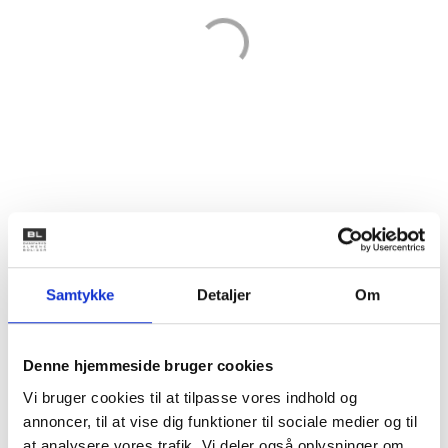
Samtykke
Detaljer
Om
Kilde: BL’s egne beregninger på baggrund af Danmarks Statistiks
registerdata og Sundhedsstyrelsens Register for Udvalgte
Denne hjemmeside bruger cookies
Kroniske Sygdomme og Svære Psykiske Lidelser (RUKS), oktober
Vi bruger cookies til at tilpasse vores indhold og
2021.
annoncer, til at vise dig funktioner til sociale medier og til
at analysere vores trafik. Vi deler også oplysninger om