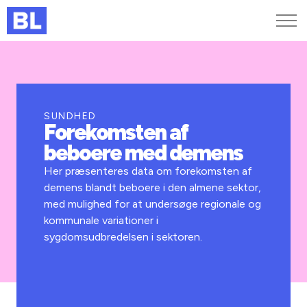
Genveje
Find medarbejder
Kurser og arrangementer
SUNDHED
Forekomsten af
Jobportalen
beboere med demens
MitBL
Her præsenteres data om forekomsten af
demens blandt beboere i den almene sektor,
med mulighed for at undersøge regionale og
kommunale variationer i
sygdomsudbredelsen i sektoren.