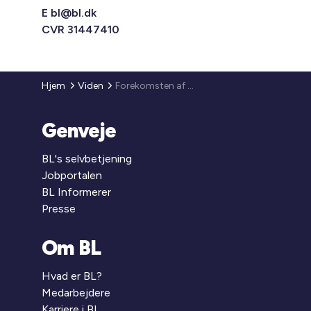
E
bl@bl.dk
CVR 31447410
Hjem
Viden
Forekomsten af beboere med demens
Genveje
BL's selvbetjening
Jobportalen
BL Informerer
Presse
Om BL
Hvad er BL?
Medarbejdere
Karriere i BL