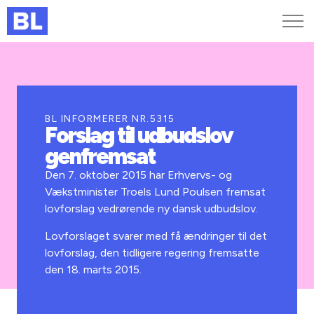
Genveje
Find medarbejder
Kurser og arrangementer
BL INFORMERER NR.5315
Forslag til udbudslov
Jobportalen
genfremsat
MitBL
Den 7. oktober 2015 har Erhvervs- og
Vækstminister Troels Lund Poulsen fremsat
lovforslag vedrørende ny dansk udbudslov.
Lovforslaget svarer med få ændringer til det
lovforslag, den tidligere regering fremsatte
den 18. marts 2015.