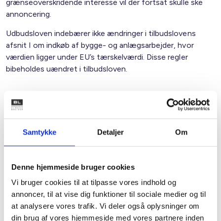
grænseoverskridende interesse vil der fortsat skulle ske
annoncering.
Udbudsloven indebærer ikke ændringer i tilbudslovens
afsnit I om indkøb af bygge- og anlægsarbejder, hvor
værdien ligger under EU’s tærskelværdi. Disse regler
bibeholdes uændret i tilbudsloven.
Med venlig hilsen
Bent Madsen / Claus Pedersen
Samtykke
Detaljer
Om
Kontakt
Denne hjemmeside bruger cookies
Vi bruger cookies til at tilpasse vores indhold og
Bent Madsen
annoncer, til at vise dig funktioner til sociale medier og til
Adm. direktør
at analysere vores trafik. Vi deler også oplysninger om
Tlf: 28 88 18 77
din brug af vores hjemmeside med vores partnere inden