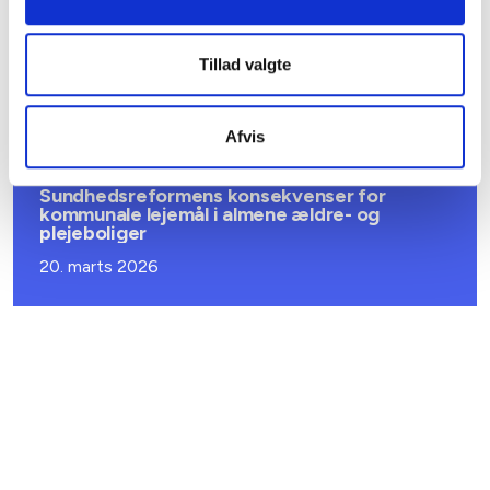
BL INFORMERER
Ansvar for nødforsyning i plejeboliger ved
forsyningssvigt
Tillad valgte
08. juni 2026
Afvis
BL INFORMERER
Sundhedsreformens konsekvenser for
kommunale lejemål i almene ældre- og
plejeboliger
20. marts 2026