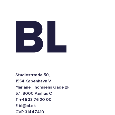
Studiestræde 50,
1554 København V
Mariane Thomsens Gade 2F,
6.1, 8000 Aarhus C
T +45 33 76 20 00
E
bl@bl.dk
CVR 31447410