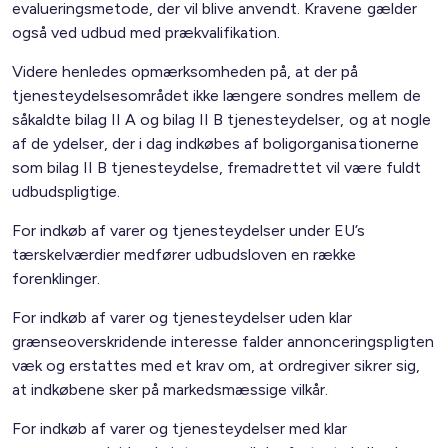
evalueringsmetode, der vil blive anvendt. Kravene gælder
også ved udbud med prækvalifikation.
Videre henledes opmærksomheden på, at der på
tjenesteydelsesområdet ikke længere sondres mellem de
såkaldte bilag II A og bilag II B tjenesteydelser, og at nogle
af de ydelser, der i dag indkøbes af boligorganisationerne
som bilag II B tjenesteydelse, fremadrettet vil være fuldt
udbudspligtige.
For indkøb af varer og tjenesteydelser under EU’s
tærskelværdier medfører udbudsloven en række
forenklinger.
For indkøb af varer og tjenesteydelser uden klar
grænseoverskridende interesse falder annonceringspligten
væk og erstattes med et krav om, at ordregiver sikrer sig,
at indkøbene sker på markedsmæssige vilkår.
For indkøb af varer og tjenesteydelser med klar