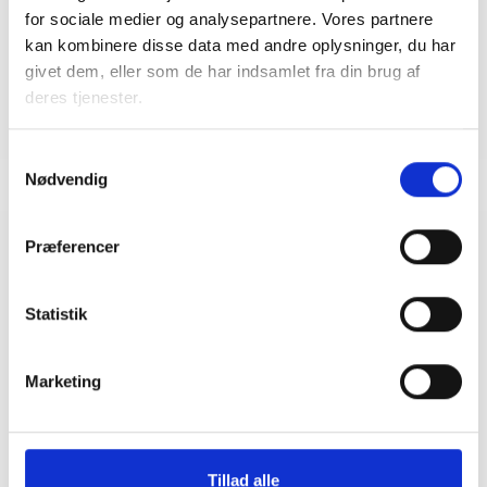
Mail: bma@bl.dk
for sociale medier og analysepartnere. Vores partnere
kan kombinere disse data med andre oplysninger, du har
givet dem, eller som de har indsamlet fra din brug af
deres tjenester.
Samtykkevalg
Nødvendig
Præferencer
Relateret indhold
Viden
Statistik
BL INFORMERER
Nye krav om fjernaflæste målere – alle
ejendomme skal være klar senest 1. januar
Marketing
2027
08. juni 2026
Tillad alle