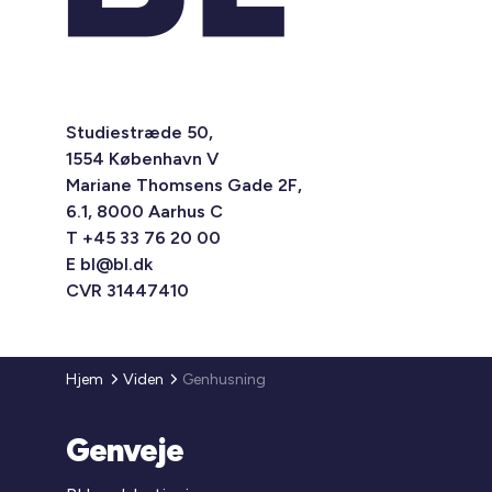
Studiestræde 50,
1554 København V
Mariane Thomsens Gade 2F,
6.1, 8000 Aarhus C
T +45 33 76 20 00
E
bl@bl.dk
CVR 31447410
Hjem
Viden
Genhusning
Genveje