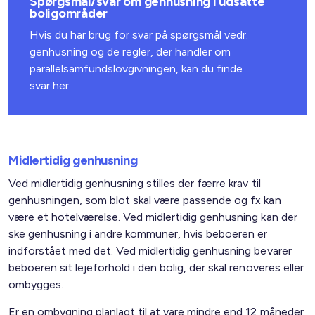
Spørgsmål/svar om genhusning i udsatte
boligområder
Hvis du har brug for svar på spørgsmål vedr.
genhusning og de regler, der handler om
parallelsamfundslovgivningen, kan du finde
svar
her.
Midlertidig genhusning
Ved midlertidig genhusning stilles der færre krav til
genhusningen, som blot skal være passende og fx kan
være et hotelværelse. Ved midlertidig genhusning kan der
ske genhusning i andre kommuner, hvis beboeren er
indforstået med det. Ved midlertidig genhusning bevarer
beboeren sit lejeforhold i den bolig, der skal renoveres eller
ombygges.
Er en ombygning planlagt til at vare mindre end 12 måneder