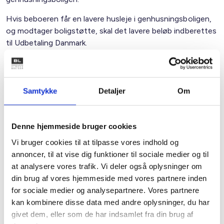
Hvis beboeren får en lavere husleje i genhusningsboligen,
og modtager boligstøtte, skal det lavere beløb indberettes
til Udbetaling Danmark.
Beboeren betaler forbrugsudgifter i genhusningsboligen,
men ikke i den oprindelige bolig.
Samtykke
Detaljer
Om
Midlertidig genhusning og beboerdemokrati
Når en beboer genhuses midlertidigt, fastholder beboeren
sit lejeforhold i den bolig, der skal renoveres eller
Denne hjemmeside bruger cookies
ombygges. Det betyder, at beboeren ikke kan deltage i
Vi bruger cookies til at tilpasse vores indhold og
beboerdemokratiet i den boligafdeling, hvor beboeren
annoncer, til at vise dig funktioner til sociale medier og til
genhuses. Beboeren har hverken adgang til afdelingsmødet
at analysere vores trafik. Vi deler også oplysninger om
eller stemmeret i den afdeling, hvor vedkommende
din brug af vores hjemmeside med vores partnere inden
genhuses.
for sociale medier og analysepartnere. Vores partnere
kan kombinere disse data med andre oplysninger, du har
Fraflytningssyn ved midlertidig genhusning
givet dem, eller som de har indsamlet fra din brug af
Ved midlertidig genhusning skal kontraktsboligen