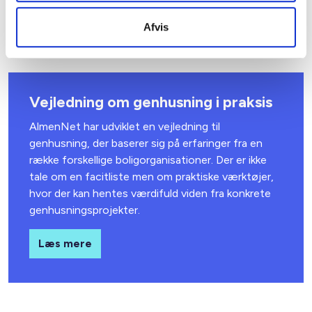
fraflytningssyn af den midlertidige genhusningsbolig, er
det boligorganisationen, der må afholde udgiften for
Afvis
eventuel misligholdelse.
Vejledning om genhusning i praksis
AlmenNet har udviklet en vejledning til
genhusning, der baserer sig på erfaringer fra en
række forskellige boligor­ganisationer. Der er ikke
tale om en facitliste men om praktiske værktøjer,
hvor der kan hentes værdifuld viden fra konkrete
genhusningsprojekter.
Læs mere