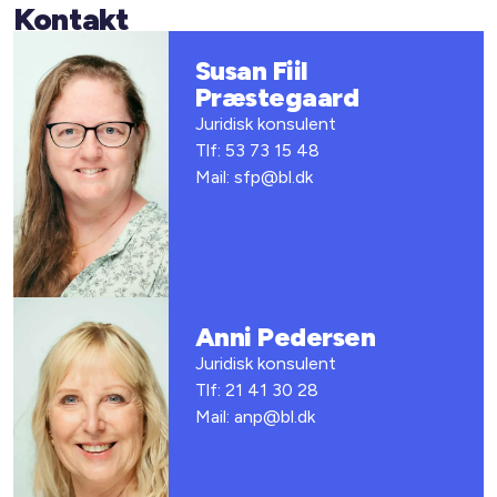
Kontakt
Susan Fiil
Præstegaard
Juridisk konsulent
Tlf: 53 73 15 48
Mail: sfp@bl.dk
Anni Pedersen
Juridisk konsulent
Tlf: 21 41 30 28
Mail: anp@bl.dk