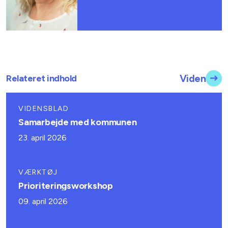
Relateret indhold
Viden
VIDENSBLAD
Samarbejde med kommunen
23. april 2026
VÆRKTØJ
Prioriteringsworkshop
09. april 2026