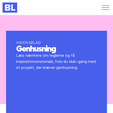
Genveje
Find medarbejder
Kurser og arrangementer
VIDENSBLAD
Genhusning
Jobportalen
MitBL
Læs nærmere om reglerne og få
inspirationsmateriale, hvis du skal i gang med
et projekt, der kræver genhusning.