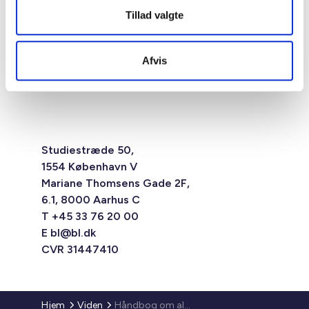
Tillad valgte
Afvis
Studiestræde 50,
1554 København V
Mariane Thomsens Gade 2F,
6.1, 8000 Aarhus C
T +45 33 76 20 00
E
bl@bl.dk
CVR 31447410
Hjem
Viden
Håndbog om almene boliger