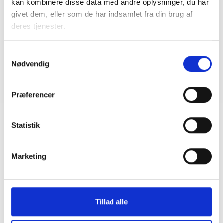
kan kombinere disse data med andre oplysninger, du har
08. juni 2026
givet dem, eller som de har indsamlet fra din brug af
deres tjenester.
BL INFORMERER
Sundhedsreformens konsekvenser for
Samtykkevalg
kommunale lejemål i almene ældre- og
Nødvendig
plejeboliger
20. marts 2026
Præferencer
Statistik
Marketing
Tillad alle