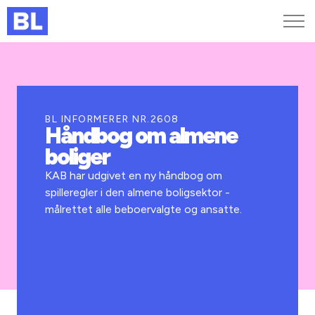
Genveje
Find medarbejder
Kurser og arrangementer
BL INFORMERER NR.2608
Håndbog om almene
Jobportalen
boliger
MitBL
KAB har udgivet en ny håndbog om
spilleregler i den almene boligsektor -
målrettet alle beboervalgte og ansatte.