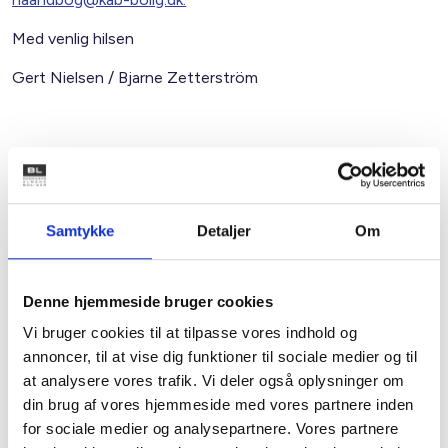
Med venlig hilsen
Gert Nielsen / Bjarne Zetterström
Relateret indhold
Viden
BL INFORMERER
Samtykke
Detaljer
Om
Nye krav om fjernaflæste målere – alle
ejendomme skal være klar senest 1. januar
2027
Denne hjemmeside bruger cookies
08. juni 2026
Vi bruger cookies til at tilpasse vores indhold og
annoncer, til at vise dig funktioner til sociale medier og til
at analysere vores trafik. Vi deler også oplysninger om
BL INFORMERER
din brug af vores hjemmeside med vores partnere inden
Ansvar for nødforsyning i plejeboliger ved
forsyningssvigt
for sociale medier og analysepartnere. Vores partnere