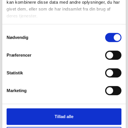
kan kombinere disse data med andre oplysninger, du har
Har I en plan for oplæring af nye
givet dem, eller som de har indsamlet fra din brug af
bestyrelsesmedlemmer? Og bliver den fulgt?
deres tjenester.
Hvad er fordelene ved systematisk oplæring af nye
bestyrelsesmedlemmer?
Samtykkevalg
Hvilke særlige forventninger har I til nye
Nødvendig
bestyrelsesmedlemmer?
Hvordan evaluerer og reviderer I oplæringsforløbet?
Præferencer
Gode råd
Statistik
Marketing
Kontakt
Nana Juul
Tillad alle
Konsulent
Tlf: 22 53 17 35