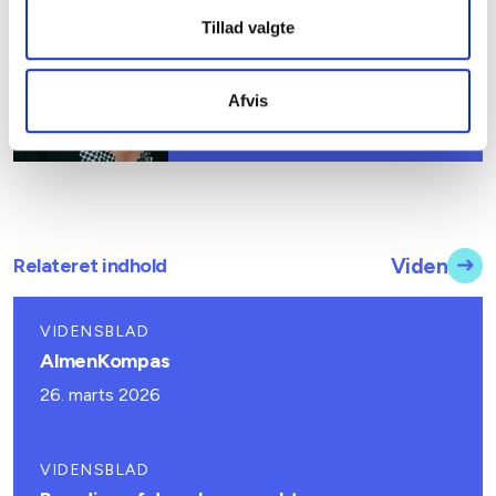
Mail: nju@bl.dk
Tillad valgte
Afvis
Relateret indhold
Viden
VIDENSBLAD
AlmenKompas
26. marts 2026
VIDENSBLAD