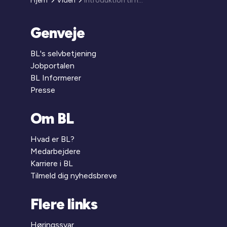
Hjem
Viden
Introduktion til nye bestyrelsesmedlemmer
Genveje
BL's selvbetjening
Jobportalen
BL Informerer
Presse
Om BL
Hvad er BL?
Medarbejdere
Karriere i BL
Tilmeld dig nyhedsbreve
Flere links
Høringssvar