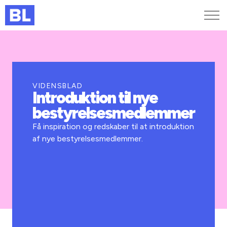
Genveje
Find medarbejder
Kurser og arrangementer
VIDENSBLAD
Introduktion til nye
Jobportalen
bestyrelsesmedlemmer
MitBL
Få inspiration og redskaber til at introduktion
af nye bestyrelsesmedlemmer.