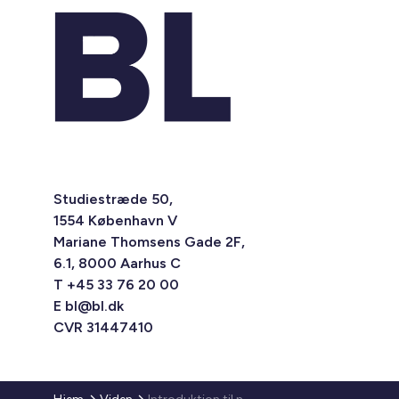
Studiestræde 50,
1554 København V
Mariane Thomsens Gade 2F,
6.1, 8000 Aarhus C
T +45 33 76 20 00
E
bl@bl.dk
CVR 31447410