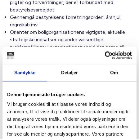
pligter og forventninger, der er forbundet med
bestyrelsesarbejdet
Gennemgå bestyrelsens forretningsorden, årshjul,
regnskab mv.
Orientér om boligorganisationens vigtigste, aktuelle
strategiske indsatser og andre væsentlige
problemstillinger i organisationen (hold det gerne til
de 3-5 vigtigste af hensyn til overblikket)
Giv mulighed for kompetenceudvikling fx gennem
kurser, uddannelser, temadage eller mentorordning
Samtykke
Detaljer
Om
Regler
Denne hjemmeside bruger cookies
Vi bruger cookies til at tilpasse vores indhold og
annoncer, til at vise dig funktioner til sociale medier og til
Dilemmaer og hensyn
at analysere vores trafik. Vi deler også oplysninger om
din brug af vores hjemmeside med vores partnere inden
for sociale medier og analysepartnere. Vores partnere
Spørgsmål til drøftelse