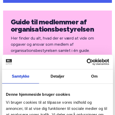
Guide til medlemmer af
organisationsbestyrelsen
Her finder du alt, hvad der er værd at vide om
opgaver og ansvar som medlem af
organisationsbestyrelsen samlet i én guide.
Læs om bestyrelsens overordnede ansvar og
daglige arbejde, samarbejde og kommunikation,
økonomi, udlejningsregler, renoveringer og byggeri
Samtykke
Detaljer
Om
og strukturen i en almen boligorganisation.
Download guide
Denne hjemmeside bruger cookies
Vi bruger cookies til at tilpasse vores indhold og
annoncer, til at vise dig funktioner til sociale medier og til
at analysere vores trafik. Vi deler også oplysninger om