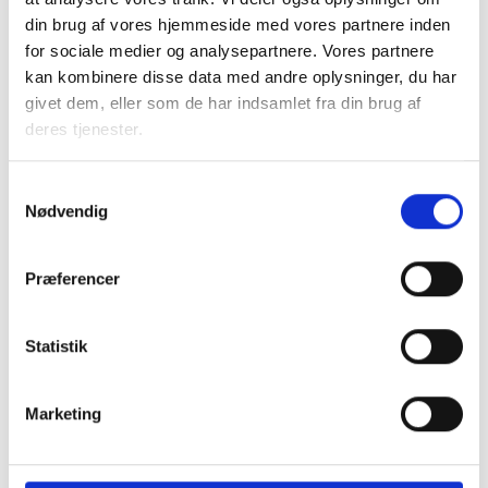
din brug af vores hjemmeside med vores partnere inden
for sociale medier og analysepartnere. Vores partnere
Organisationsbestyrelsens
kan kombinere disse data med andre oplysninger, du har
ansvar i konflikter
givet dem, eller som de har indsamlet fra din brug af
deres tjenester.
Konflikter er uundgåelige i samspillet mellem
mennesker, især hvor engagementet er højt, som i
Samtykkevalg
bestyrelsesarbejde. Dette vidensblad beskriver
Nødvendig
organisationsbestyrelsens ansvar i forhold til
konflikter og indeholder en tjekliste til
forebyggelse samt links til yderligere ressourcer
Præferencer
om konstruktiv dialog.
Statistik
Læs mere
Marketing