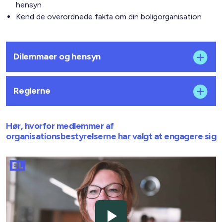
hensyn
Kend de overordnede fakta om din boligorganisation
Dilemmaer og hensyn
Reglerne
Hør, hvorfor medlemmer af
organisationsbestyrelserne har valgt at engagere sig