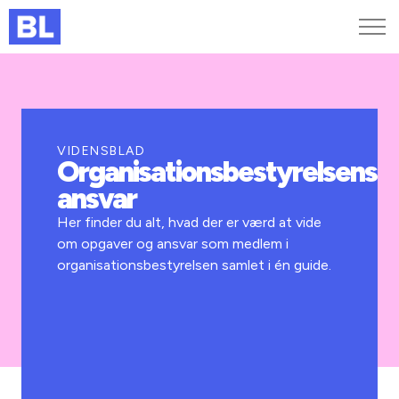
Genveje
Find medarbejder
Kurser og arrangementer
VIDENSBLAD
Organisationsbestyrelsens
Jobportalen
ansvar
MitBL
Her finder du alt, hvad der er værd at vide
om opgaver og ansvar som medlem i
organisationsbestyrelsen samlet i én guide.