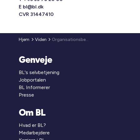
E
bl@bl.dk
CVR 31447410
Hjem
Viden
Organisationsbestyrelsens ansvar
Genveje
BL's selvbetjening
Jobportalen
BL Informerer
Presse
Om BL
Hvad er BL?
Medarbejdere