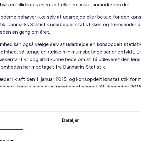
 hvis en tillidsrepræsentant eller en ansat anmoder om det.
ederne behøver ikke selv at udarbejde eller betale for den køn
tik. Danmarks Statistik udarbejder statistikken og fremsender de
eden en gang om året.
omhed kan også vælge selv at udarbejde en kønsopdelt statistik
efrihed, så længe en række minimumsbetingelser er opfyldt. E
præsentant vil dog altid kunne bede om at få udleveret den lønst
somheden har modtaget fra Danmarks Statistik.
der i kraft den 1. januar 2015, og kønsopdelt lønstatistik for 
eder vil første gang blive udarbejdet senest 31. december 201
 af lønoplysninger fra 2015.
ig hilsen
Detaljer
sen / Lars Schmidt
ookies