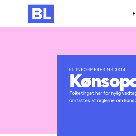
F
BL INFORMERER NR.3314
Kønsopde
Folketinget har for nylig vedt
omfattes af reglerne om kønsop