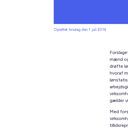
Oprettet: tirsdag den 1. juli 2014
Forslage
mænd og 
drøfte l
hvoraf m
lønstatis
arbejdsgi
virksomh
gælder v
Med forsl
virksomhe
tillidsr