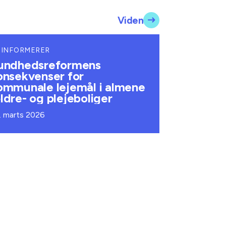
Viden
 INFORMERER
undhedsreformens
onsekvenser for
ommunale lejemål i almene
ldre- og plejeboliger
. marts 2026