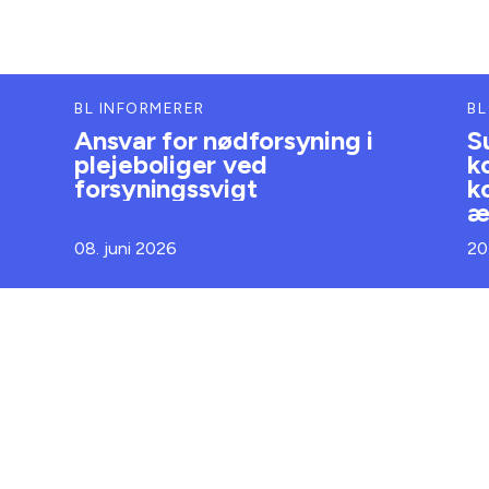
BL INFORMERER
BL
Ansvar for nødforsyning i
S
plejeboliger ved
k
forsyningssvigt
k
æ
08. juni 2026
20