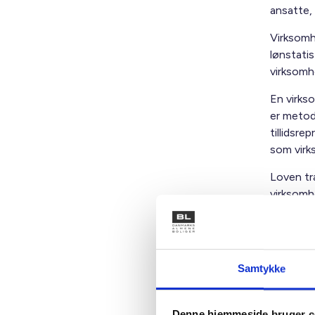
ansatte,
Virksomh
lønstatis
virksomh
En virks
er metod
tillidsre
som virk
Loven træ
virksomh
baggrund
Med venl
Samtykke
Bent Mad
Denne hjemmeside bruger c