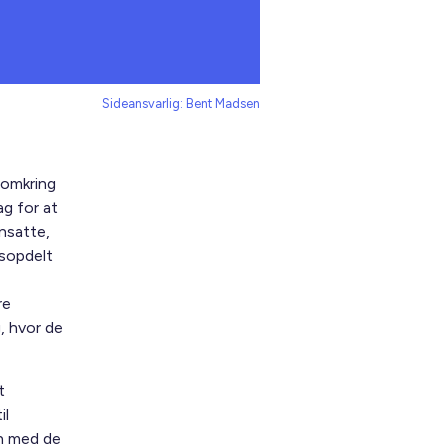
Sideansvarlig: Bent Madsen
 omkring
g for at
nsatte,
nsopdelt
re
, hvor de
t
il
en med de