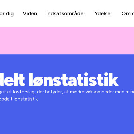
or dig
Viden
Indsatsområder
Ydelser
Om 
lt lønstatistik
aget et lovforslag, der betyder, at mindre virksomheder med min
delt lønstatistik.