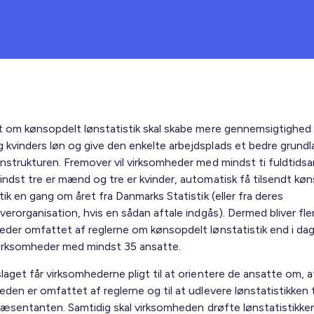
t om kønsopdelt lønstatistik skal skabe mere gennemsigtighed
kvinders løn og give den enkelte arbejdsplads et bedre grundla
ønstrukturen. Fremover vil virksomheder med mindst ti fuldtidsa
indst tre er mænd og tre er kvinder, automatisk få tilsendt kø
tik en gang om året fra Danmarks Statistik (eller fra deres
verorganisation, hvis en sådan aftale indgås). Dermed bliver fle
eder omfattet af reglerne om kønsopdelt lønstatistik end i dag
irksomheder med mindst 35 ansatte.
aget får virksomhederne pligt til at orientere de ansatte om, a
den er omfattet af reglerne og til at udlevere lønstatistikken t
epræsentanten. Samtidig skal virksomheden drøfte lønstatistikk