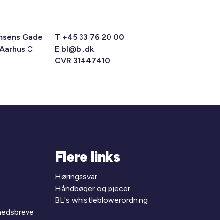
msens Gade
T +45 33 76 20 00
 Aarhus C
E
bl@bl.dk
CVR 31447410
Flere links
Høringssvar
Håndbøger og pjecer
BL's whistleblowerordning
yhedsbreve