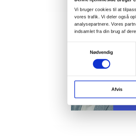
Vi bruger cookies til at tilpas
vores trafik. Vi deler også 
analysepartnere. Vores partn
Kontakt
indsamlet fra din brug af dere
Samtykkevalg
Ben
Nødvendig
Adm. di
Tlf: 28
Mail: 
Afvis