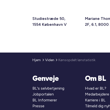
Studiestræde 50,
Mariane Tho
1554 København V
2F, 6.1, 8000
Hjem
Viden
Kønsopdelt lønstatistik
Genveje
Om BL
BL's selvbetjening
Hvad er BL?
Jobportalen
Medarbejdere
BL Informerer
Karriere i BL
Presse
Tilmeld dig n