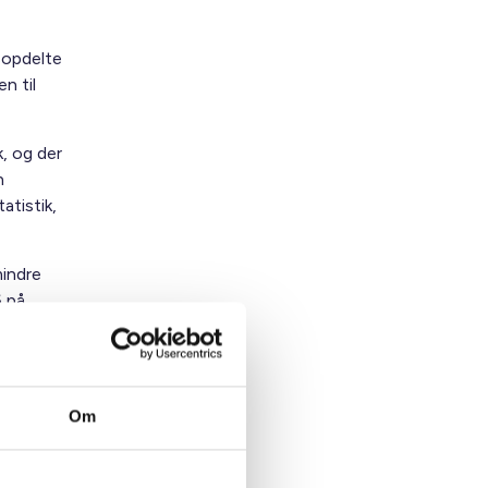
sopdelte
n til
, og der
n
atistik,
mindre
6 på
Om