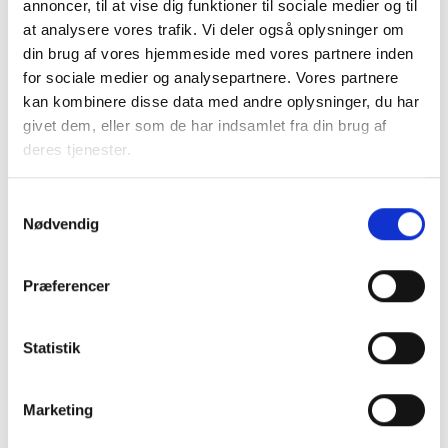
annoncer, til at vise dig funktioner til sociale medier og til
ejendomme skal være klar senest 1. januar
2027
at analysere vores trafik. Vi deler også oplysninger om
din brug af vores hjemmeside med vores partnere inden
08. juni 2026
for sociale medier og analysepartnere. Vores partnere
kan kombinere disse data med andre oplysninger, du har
givet dem, eller som de har indsamlet fra din brug af
BL INFORMERER
deres tjenester.
Ansvar for nødforsyning i plejeboliger ved
forsyningssvigt
08. juni 2026
Samtykkevalg
Nødvendig
BL INFORMERER
Præferencer
Sundhedsreformens konsekvenser for
kommunale lejemål i almene ældre- og
plejeboliger
Statistik
20. marts 2026
Marketing