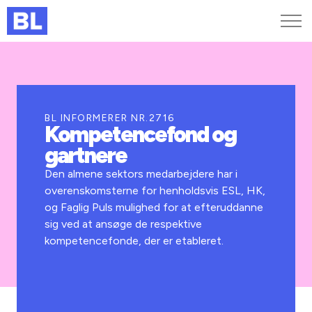
Genveje
Find medarbejder
Kurser og arrangementer
BL INFORMERER NR.2716
Kompetencefond og
Jobportalen
gartnere
MitBL
Den almene sektors medarbejdere har i
overenskomsterne for henholdsvis ESL, HK,
og Faglig Puls mulighed for at efteruddanne
sig ved at ansøge de respektive
kompetencefonde, der er etableret.