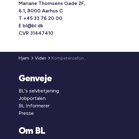
Mariane Thomsens Gade 2F,
6.1, 8000 Aarhus C
T +45 33 76 20 00
E
bl@bl.dk
CVR 31447410
Hjem
Viden
Kompetencefond og gartnere
Genveje
BL's selvbetjening
Jobportalen
BL Informerer
Presse
Om BL