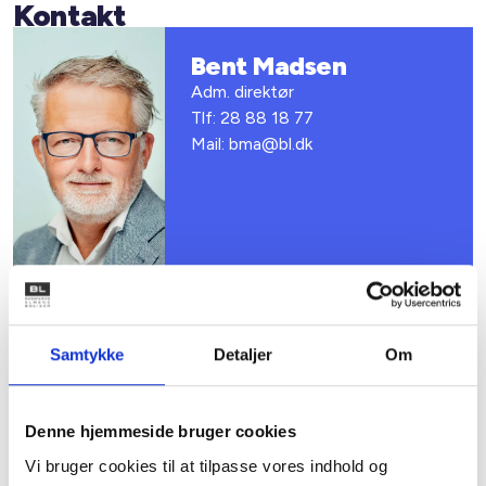
Kontakt
Bent Madsen
Adm. direktør
Tlf: 28 88 18 77
Mail: bma@bl.dk
Samtykke
Detaljer
Om
Relateret indhold
Viden
Denne hjemmeside bruger cookies
BL INFORMERER
Vi bruger cookies til at tilpasse vores indhold og
Nye krav om fjernaflæste målere – alle