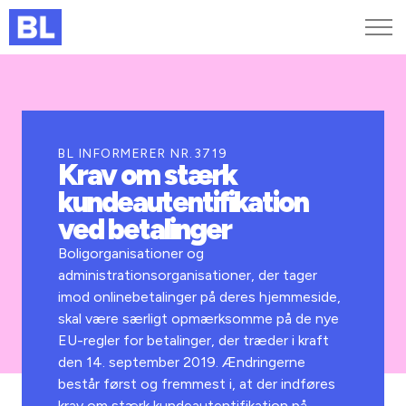
Genveje
Find medarbejder
Kurser og arrangementer
BL INFORMERER NR.3719
Krav om stærk
Jobportalen
kundeautentifikation
MitBL
ved betalinger
Boligorganisationer og
administrationsorganisationer, der tager
imod onlinebetalinger på deres hjemmeside,
skal være særligt opmærksomme på de nye
EU-regler for betalinger, der træder i kraft
den 14. september 2019. Ændringerne
består først og fremmest i, at der indføres
krav om stærk kundeautentifikation på