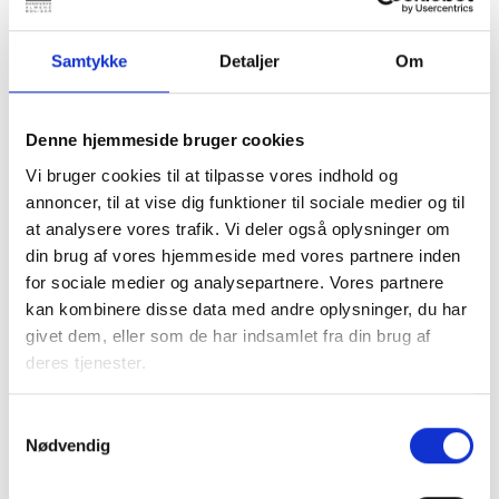
konkrete elektroniske betalinger falder ind under
undtagelsesbestemmelserne.
Samtykke
Detaljer
Om
Konsekvensen ved ikke at have de nødvendige tekniske
løsninger klar kan være, at man som boligorganisation ikke
Denne hjemmeside bruger cookies
kan modtage betalinger, da disse vil blive afvist, hvis
betalingerne ikke er godkendt med stærk
Vi bruger cookies til at tilpasse vores indhold og
kundeautentifikation.
annoncer, til at vise dig funktioner til sociale medier og til
at analysere vores trafik. Vi deler også oplysninger om
din brug af vores hjemmeside med vores partnere inden
for sociale medier og analysepartnere. Vores partnere
Med venlig hilsen
kan kombinere disse data med andre oplysninger, du har
Bent Madsen / Christina Wandt
givet dem, eller som de har indsamlet fra din brug af
deres tjenester.
Kontakt
Samtykkevalg
Nødvendig
Bent Madsen
Adm. direktør