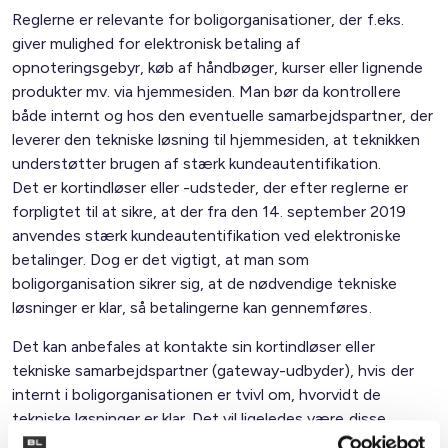
Reglerne er relevante for boligorganisationer, der f.eks.
giver mulighed for elektronisk betaling af
opnoteringsgebyr, køb af håndbøger, kurser eller lignende
produkter mv. via hjemmesiden. Man bør da kontrollere
både internt og hos den eventuelle samarbejdspartner, der
leverer den tekniske løsning til hjemmesiden, at teknikken
understøtter brugen af stærk kundeautentifikation.
Det er kortindløser eller -udsteder, der efter reglerne er
forpligtet til at sikre, at der fra den 14. september 2019
anvendes stærk kundeautentifikation ved elektroniske
betalinger. Dog er det vigtigt, at man som
boligorganisation sikrer sig, at de nødvendige tekniske
løsninger er klar, så betalingerne kan gennemføres.
Det kan anbefales at kontakte sin kortindløser eller
tekniske samarbejdspartner (gateway-udbyder), hvis der
internt i boligorganisationen er tvivl om, hvorvidt de
tekniske løsninger er klar. Det vil ligeledes være disse
aktører, der kan være behjælpelige med at vurdere, om de