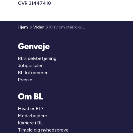
CVR 31447410
Hjem
Viden
Krav om stærk kundeautentifikation ved betalinger
Genveje
BL's selvbetjening
Jobportalen
BL Informerer
Presse
Om BL
Hvad er BL?
Medarbejdere
Karriere i BL
Tilmeld dig nyhedsbreve