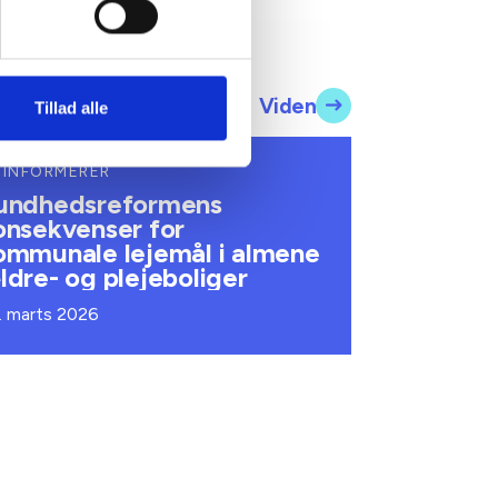
Viden
Tillad alle
 INFORMERER
undhedsreformens
onsekvenser for
ommunale lejemål i almene
ldre- og plejeboliger
. marts 2026