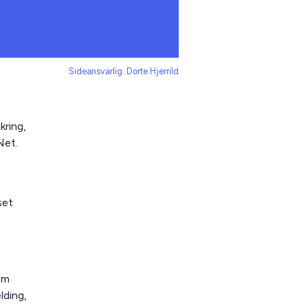
Sideansvarlig: Dorte Hjerrild
kring,
Net.
set
om
lding,