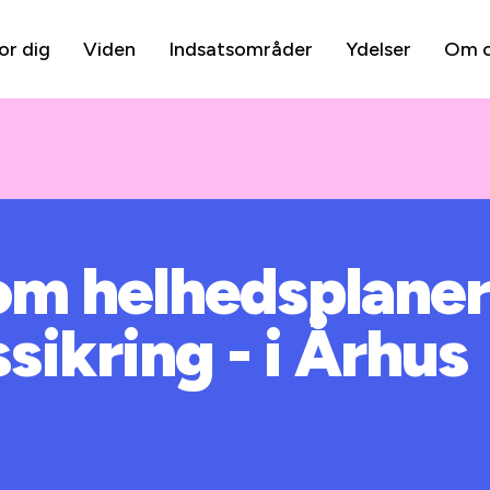
or dig
Viden
Indsatsområder
Ydelser
Om 
om helhedsplaner
sikring - i Århus