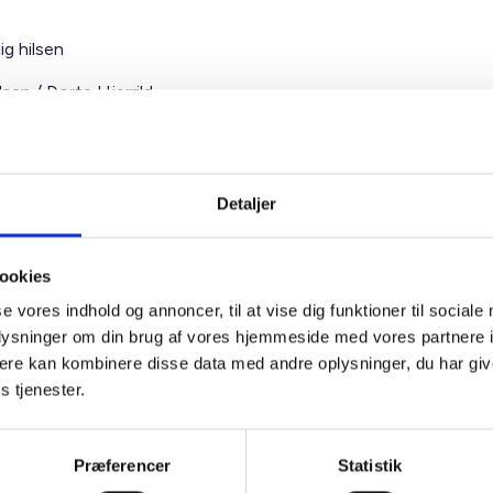
ig hilsen
sen / Dorte Hjerrild
Detaljer
e Hjerrild
ngschef
ookies
 88 18 72
se vores indhold og annoncer, til at vise dig funktioner til sociale
hj@bl.dk
oplysninger om din brug af vores hjemmeside med vores partnere 
ere kan kombinere disse data med andre oplysninger, du har giv
s tjenester.
Præferencer
Statistik