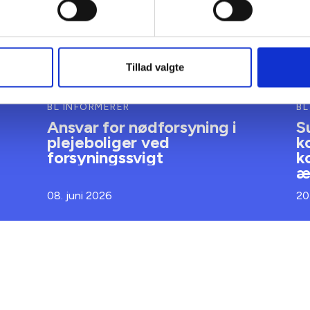
Tillad valgte
BL INFORMERER
BL
Ansvar for nødforsyning i
S
plejeboliger ved
k
forsyningssvigt
k
æ
08. juni 2026
20