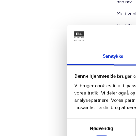
pris mv.
Med venl
Gert Niel
Kontakt
Samtykke
Dort
Afdeli
Denne hjemmeside bruger c
Tlf: 28
Vi bruger cookies til at tilpas
Mail: d
vores trafik. Vi deler også 
analysepartnere. Vores partn
indsamlet fra din brug af dere
Samtykkevalg
Nødvendig