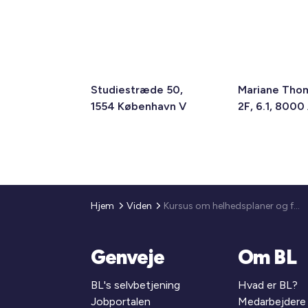
Studiestræde 50,
Mariane Tho
1554 København V
2F, 6.1, 8000
Hjem
Viden
Kursus om helhedsplaner og fremtidssikring - i Århus
Genveje
Om BL
BL's selvbetjening
Hvad er BL?
Jobportalen
Medarbejdere