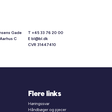
msens Gade
T +45 33 76 20 00
 Aarhus C
E
bl@bl.dk
CVR 31447410
Flere links
Høringssvar
Håndbøger og pjecer