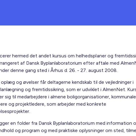
cerer hermed det andet kursus om helhedsplaner og fremtidssi
rrangeret af Dansk Byplanlaboratorium efter aftale med Almen
inder denne gang sted i Århus d. 26. - 27. august 2008.
oplæg og øvelser får deltagerne kendskab til de vejledninger i
lanlægning og fremtidssikring, som er udviklet i AlmenNet. Kur
r sig til medarbejdere i almene boligorganisationer, kommunale
ere og projektledere, som arbejder med konkrete
sesprojekter.
gger en folder fra Dansk Byplanlaboratorium med information 
indhold og program og med praktiske oplysninger om sted, tilme