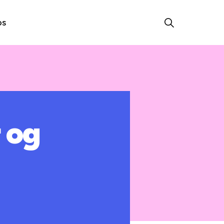
os
 og