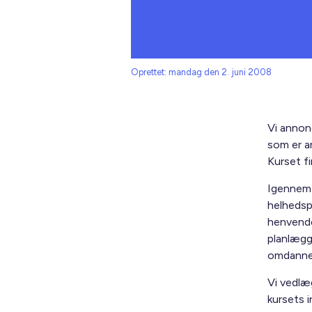
Oprettet: mandag den 2. juni 2008
Vi annon
som er a
Kurset f
Igennem 
helhedsp
henvende
planlægg
omdannel
Vi vedlæ
kursets 