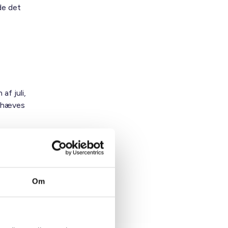
de det
af juli,
ophæves
Om