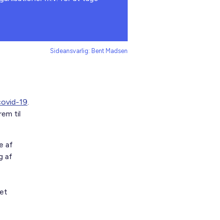
Sideansvarlig: Bent Madsen
covid-19
.
em til
e af
g af
 et