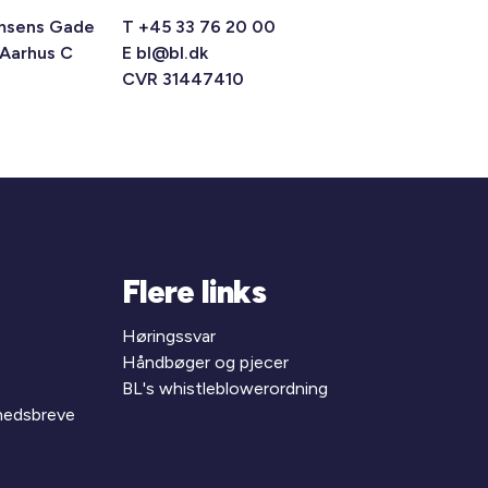
msens Gade
T +45 33 76 20 00
 Aarhus C
E
bl@bl.dk
CVR 31447410
Flere links
Høringssvar
Håndbøger og pjecer
BL's whistleblowerordning
yhedsbreve