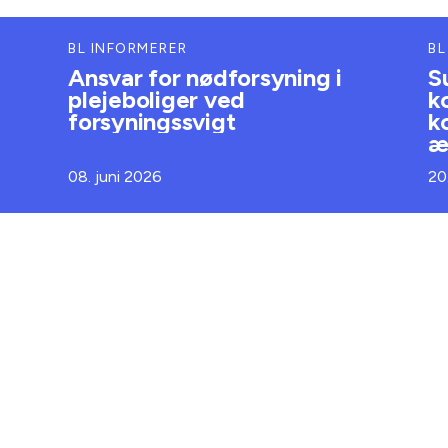
BL INFORMERER
BL
Ansvar for nødforsyning i
S
plejeboliger ved
k
forsyningssvigt
k
æ
08. juni 2026
20