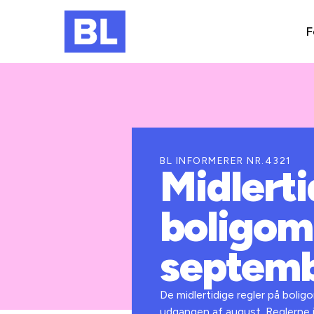
F
BL INFORMERER NR.4321
Midlerti
boligomr
septem
De midlertidige regler på bolig
udgangen af august. Reglerne i