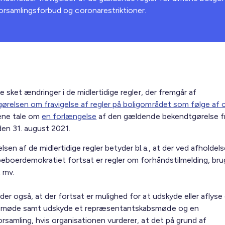
orsamlingsforbud og coronarestriktioner.
ke sket ændringer i de midlertidige regler, der fremgår af
ørelsen om fravigelse af regler på boligområdet som følge af 
lene tale om
en forlængelse
af den gældende bekendtgørelse fr
en 31. august 2021.
sen af de midlertidige regler betyder bl.a., at der ved afholdels
beboerdemokratiet fortsat er regler om forhåndstilmelding, bru
 mv.
er også, at der fortsat er mulighed for at udskyde eller aflyse
gsmøde samt udskyde et repræsentantskabsmøde og en
rsamling, hvis organisationen vurderer, at det på grund af