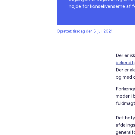
højde for konsekvenserne af f
Oprettet: tirsdag den 6. juli 2021
Der er ik
bekendtg
Der er a
og med d
Forlængel
møder i 
fuldmagt
Det betyd
afdelin
generalfo