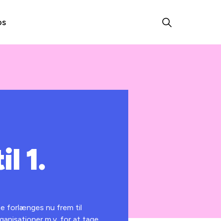
os
l 1.
ne forlænges nu frem til
anisationer m.v. for at tage