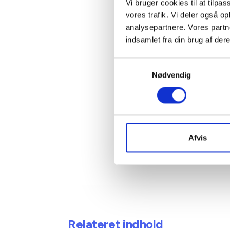
Vi bruger cookies til at tilpas
vores trafik. Vi deler også 
Kontakt
analysepartnere. Vores partn
indsamlet fra din brug af dere
Ben
Samtykkevalg
Adm. di
Nødvendig
Tlf: 28
Mail: 
Afvis
Relateret indhold