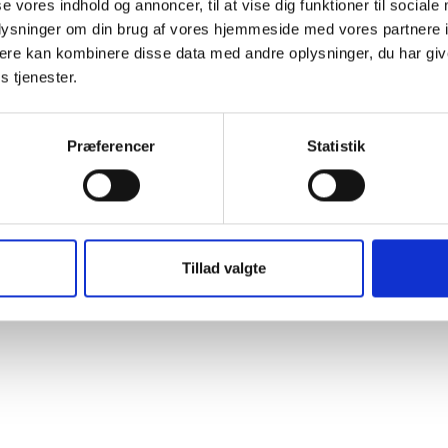
se vores indhold og annoncer, til at vise dig funktioner til sociale
oplysninger om din brug af vores hjemmeside med vores partnere 
ere kan kombinere disse data med andre oplysninger, du har giv
s tjenester.
t Madsen
San
Pet
rektør
Præferencer
Statistik
 88 18 77
Afdel
bma@bl.dk
Tlf: 2
Mail: 
Tillad valgte