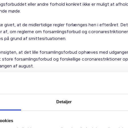
gsforbuddet eller andre forhold konkret ikke er muligt at afhol
nde møde.
ke givet, at de midlertidige regler forlænges hen i efteråret. Det
 af, om reglerne om forsamlingsforbud og coronarestriktioner
s på grund af smittesituationen.
ensigten, at det lille forsamlingsforbud ophæves med udgangen 
t store forsamlingsforbud og forskellige coronarestriktioner 
ngen af august.
terer nærmere, når myndighederne kommer med nye meldinger.
ig hilsen
Detaljer
sen / Sanne Steen Petersen
ookies