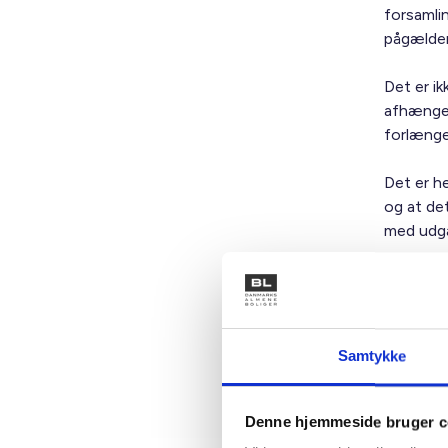
forsamlin
pågælde
Det er ik
afhænger
forlænge
Det er h
og at de
med udga
BL orien
Med venl
Samtykke
Bent Mad
Denne hjemmeside bruger c