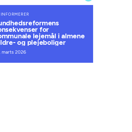
 INFORMERER
undhedsreformens
onsekvenser for
ommunale lejemål i almene
ldre- og plejeboliger
. marts 2026