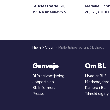
Studiestræde 50,
Mariane Tho
1554 København V
2F, 6.1, 8000
Hjem
Viden
Midlertidige regler på boligområdet forlænges til 1. september
Genveje
Om BL
BL's selvbetjening
Hvad er BL?
Jobportalen
Medarbejdere
BL Informerer
Karriere i BL
Presse
Tilmeld dig n