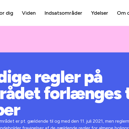
or dig
Viden
Indsatsområder
Ydelser
Om 
dige regler på
ådet forlænges ti
ber
området er pt. gældende til og med den 11. juli 2021, men regler
ndeholder fravigelser af de gældende regler for almene boligorg