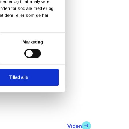
 medier og til at analysere
inden for sociale medier og
et dem, eller som de har
ne Steen
ersen
Marketing
ingschef
2 20 87 73
spe@bl.dk
Tillad alle
Viden